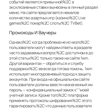
событий является привычной%2C а
эксклюзивные ставки вынесены в личный раздел
меню. На сайте предлагается немалое
количество азартных игр (казино%2C Live
games%2C покер%2C слоты%2C TVBet).
Промокоды И Ваучеры
Однако%2C когда проблема не исчезло%2C
пользователи могут найдем ответы в разделе
часто задаваемых вопрос%2C доступном в до
этой статьи%2C только также на сайте 1win.
Другой вариантах — обратиться и службу
поддержки%2C ее всегда готова помочь. 1win
использует многоуровневый подход к защиту
аккаунтов. При входа на официальном сайте
пользователи должны ввести назначенный им
пароль — конфиденциальный замок к” “моей
учетной записи. Кроме того%2C платформа
применять протоколы шифрования%2C этого
гарантировать%2C что данные пользователя