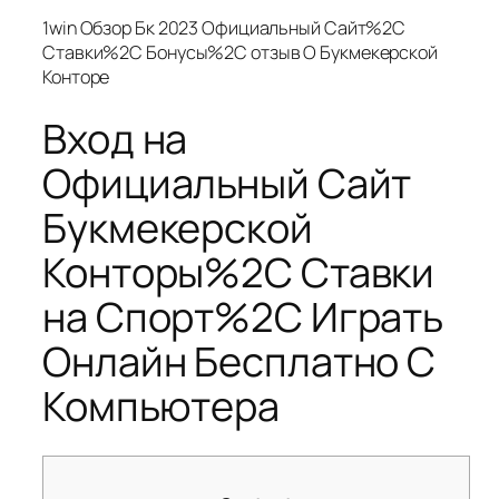
1win Обзор Бк 2023 Официальный Сайт%2C
Ставки%2C Бонусы%2C отзыв О Букмекерской
Конторе
Вход на
Официальный Сайт
Букмекерской
Конторы%2C Ставки
на Спорт%2C Играть
Онлайн Бесплатно С
Компьютера