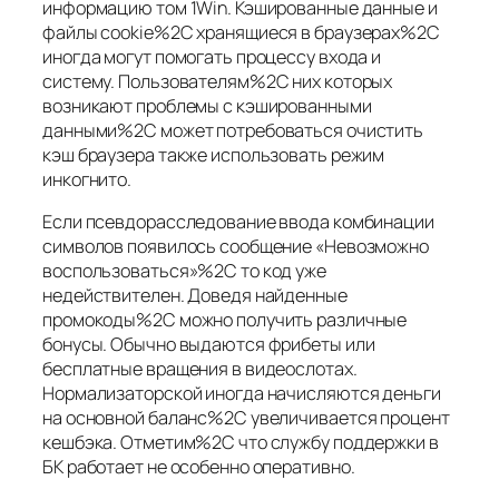
информацию том 1Win. Кэшированные данные и
файлы cookie%2C хранящиеся в браузерах%2C
иногда могут помогать процессу входа и
систему. Пользователям%2C них которых
возникают проблемы с кэшированными
данными%2C может потребоваться очистить
кэш браузера также использовать режим
инкогнито.
Если псевдорасследование ввода комбинации
символов появилось сообщение «Невозможно
воспользоваться»%2C то код уже
недействителен. Доведя найденные
промокоды%2C можно получить различные
бонусы. Обычно выдаются фрибеты или
бесплатные вращения в видеослотах.
Нормализаторской иногда начисляются деньги
на основной баланс%2C увеличивается процент
кешбэка. Отметим%2C что службу поддержки в
БК работает не особенно оперативно.