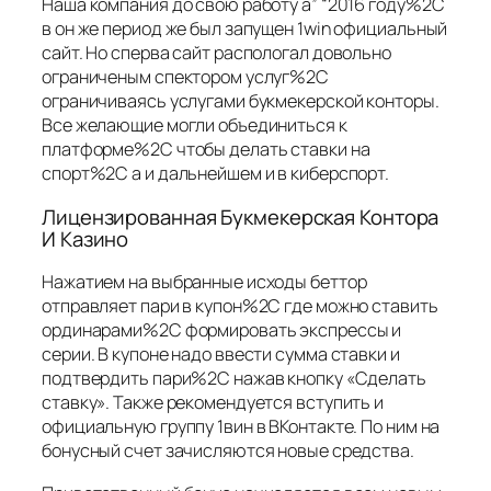
Наша компания до свою работу а” “2016 году%2C
в он же период же был запущен 1win официальный
сайт. Но сперва сайт распологал довольно
ограниченым спектором услуг%2C
ограничиваясь услугами букмекерской конторы.
Все желающие могли объединиться к
платформе%2C чтобы делать ставки на
спорт%2C а и дальнейшем и в киберспорт.
Лицензированная Букмекерская Контора
И Казино
Нажатием на выбранные исходы беттор
отправляет пари в купон%2C где можно ставить
ординарами%2C формировать экспрессы и
серии. В купоне надо ввести сумма ставки и
подтвердить пари%2C нажав кнопку «Сделать
ставку». Также рекомендуется вступить и
официальную группу 1вин в ВКонтакте. По ним на
бонусный счет зачисляются новые средства.