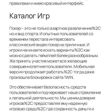
правилами и имею красивый интерфейс.
Каталог Игр
Покер – это не только азартное развлечение%2C
но и вид спорта. И опытных пользователей со
временем перестала интересовать
классический видео покер на приличные. И
игроки начинаете искать варианты%2C как
можно сделать геймплей более разнообразным.
Же принять участие может все желающие
совершеннолетние пользователи. Мобильная
версия продолжает работать%2C тогда даже
произошла блокировка сайта 1WIN.
Это обеспечивает безопасность средств
пользователей и подчеркивает наше стремление
к легальной деятельности. Мы ценим доверие
игроков%2C предоставляя ему надежную
игровую среду%2C где сохранность деньги и