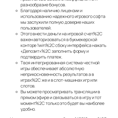
разнообразие бонусов.
Благодаря наличию лицензии и
использованию надежного игрового софта
мы заслужили полную доверие наших
пользователей.
Этого внести деньги на игровой счет%2C
важен авторизоваться в букмекерской
конторе 1win%2C сбоку интерфейса нажать
«Депозит»%2C заполнить форму и
подтвердить платеж.
Твоя интегрированная система честной
игры обеспечивает абсолютную
неприкосновенность результатов а в
играх%2C же и в слот-машинах игр или
слотов.
Вы можете просматривать трансляции в
прямом эфире и связываться в игру и тот
момент%2C только это будет вы наиболее
удобно.