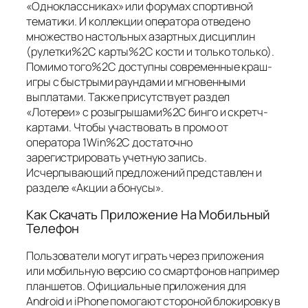
«Одноклассниках» или форумах спортивной
тематики. И коллекции оператора отведено
множество настольных азартных дисциплин
(рулетки%2C карты%2C кости и только только).
Помимо того%2C доступны современные краш-
игры с быстрыми раундами и мгновенными
выплатами. Также присутствует раздел
«Лотереи» с розыгрышами%2C бинго и скретч-
картами. Чтобы участвовать в промо от
оператора 1Win%2C достаточно
зарегистрировать учетную запись.
Исчерпывающий предложений представлен и
разделе «Акции а бонусы».
Как Скачать Приложение На Мобильный
Телефон
Пользователи могут играть через приложения
или мобильную версию со смартфонов например
планшетов. Официальные приложения для
Android и iPhone помогают стороной блокировку в