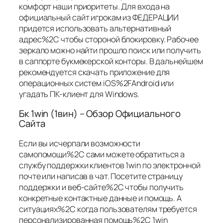
комфорт наши приоритеты. Для входа на
официальный сайт игрокам из ФЕДЕРАЦИИ
придется использовать альтернативный
адрес%2C чтобы стороной блокировку. Рабочее
зеркало можно найти прошло поиск или получить
в саппорте букмекерской конторы. В дальнейшем
рекомендуется скачать приложение для
операционных систем iOS%2FAndroid или
угадать ПК-клиент для Windows.
Бк 1win (1вин) – Обзор Официального
Сайта
Если вы исчерпали возможности
самопомощи%2C сами можете обратиться а
службу поддержки клиентов 1win по электронной
почте или написав в чат. Посетите страницу
поддержки и веб-сайте%2C чтобы получить
конкретные контактные данные и помощь. А
ситуациях%2C когда пользователям требуется
персонализированная помощь%2C 1win