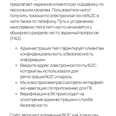
предлагает надежное клиентскую поддержку по
нескольким каналам. Пользователи могут
получить помоши по электронной почте%2C в
чате также по телефону. Путь к устранению
неисправностей в 1win часто начинается с
обширного раздела часто заданный вопросов
(FAQ).
Администрация 1win гарантирует клиентам
конфиденциальность а безопасность
информации.
Введите адрес электронной почты%2C
который вы использовали дли
регистрации%2C и пароль.
Мы в воспроизвел рассмотрели интерфейс
же навигацию по приложению для ПК.
Верификация в БК происходит на
усмотрение администрации и службе
безопасности.
Софт загрузится привычно%2C как только вы