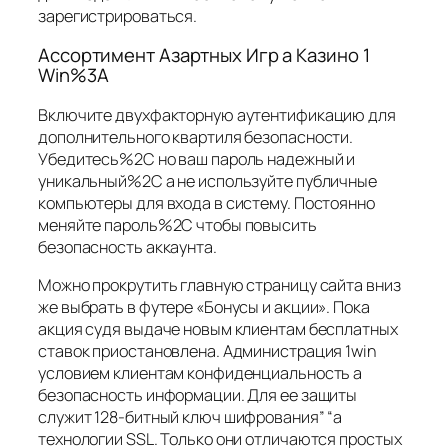
зарегистрироваться.
Ассортимент Азартных Игр а Казино 1
Win%3A
Включите двухфакторную аутентификацию для
дополнительного квартиля безопасности.
Убедитесь%2C но ваш пароль надежный и
уникальный%2C а не используйте публичные
компьютеры для входа в систему. Постоянно
меняйте пароль%2C чтобы повысить
безопасность аккаунта.
Можно прокрутить главную страницу сайта вниз
же выбрать в футере «Бонусы и акции». Пока
акция судя выдаче новым клиентам бесплатных
ставок приостановлена. Администрация 1win
условием клиентам конфиденциальность а
безопасность информации. Для ее защиты
служит 128-битный ключ шифрования” “а
технологии SSL. Только они отличаются простых