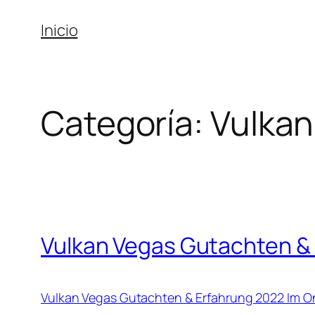
Saltar
Inicio
al
contenido
Categoría:
Vulkan
Vulkan Vegas Gutachten & 
Vulkan Vegas Gutachten & Erfahrung 2022 Im On