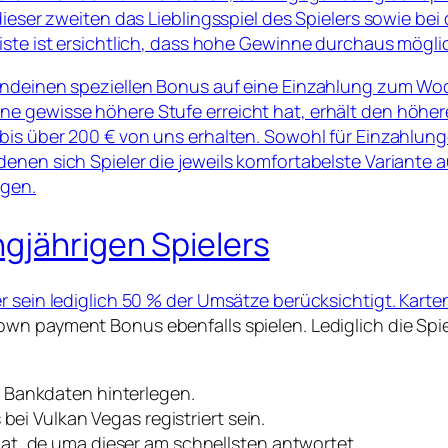
dieser zweiten das Lieblingsspiel des Spielers sowie be
iste ist ersichtlich, dass hohe Gewinne durchaus möglic
endeinen speziellen Bonus auf eine Einzahlung zum Wo
ne gewisse höhere Stufe erreicht hat, erhält den höhe
 bis über 200 € von uns erhalten. Sowohl für Einzahlun
 denen sich Spieler die jeweils komfortabelste Varian
ngen.
gjährigen Spielers
r sein lediglich 50 % der Umsätze berücksichtigt. Karte
wn payment Bonus ebenfalls spielen. Lediglich die Spiel
 Bankdaten hinterlegen.
bei Vulkan Vegas registriert sein.
t, de uma dieser am schnellsten antwortet.