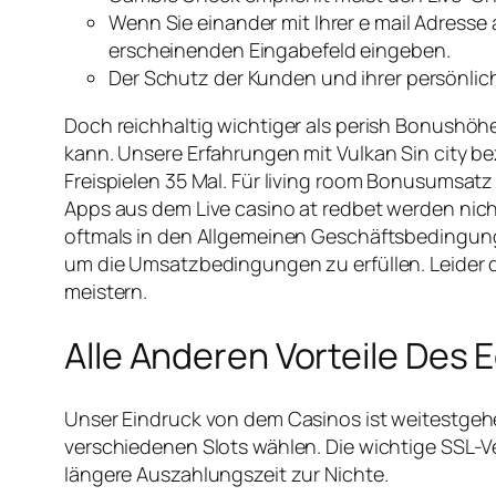
Wenn Sie einander mit Ihrer e mail Adress
erscheinenden Eingabefeld eingeben.
Der Schutz der Kunden und ihrer persönlic
Doch reichhaltig wichtiger als perish Bonushöhe
kann. Unsere Erfahrungen mit Vulkan Sin city 
Freispielen 35 Mal. Für living room Bonusumsat
Apps aus dem Live casino at redbet werden nic
oftmals in den Allgemeinen Geschäftsbedingungen
um die Umsatzbedingungen zu erfüllen. Leider 
meistern.
Alle Anderen Vorteile Des 
Unser Eindruck von dem Casinos ist weitestgeh
verschiedenen Slots wählen. Die wichtige SSL-V
längere Auszahlungszeit zur Nichte.