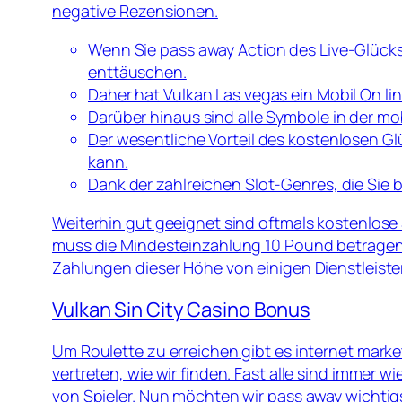
negative Rezensionen.
Wenn Sie pass away Action des Live-Glücks
enttäuschen.
Daher hat Vulkan Las vegas ein Mobil On li
Darüber hinaus sind alle Symbole in der mo
Der wesentliche Vorteil des kostenlosen G
kann.
Dank der zahlreichen Slot-Genres, die Sie 
Weiterhin gut geeignet sind oftmals kostenlos
muss die Mindesteinzahlung 10 Pound betragen.
Zahlungen dieser Höhe von einigen Dienstleister
Vulkan Sin City Casino Bonus
Um Roulette zu erreichen gibt es internet market
vertreten, wie wir finden. Fast alle sind immer
von Spieler. Nun möchten wir pass away wichtigs