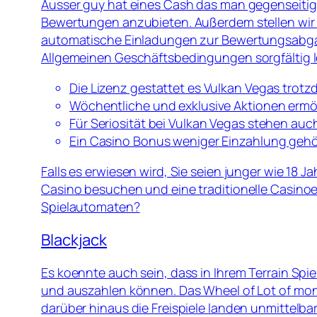
Ausser guy hat eines Cash das man gegenseitig
Bewertungen anzubieten. Außerdem stellen wir 
automatische Einladungen zur Bewertungsabgabe
Allgemeinen Geschäftsbedingungen sorgfältig l
Die Lizenz gestattet es Vulkan Vegas trotzd
Wöchentliche und exklusive Aktionen ermög
Für Seriosität bei Vulkan Vegas stehen au
Ein Casino Bonus weniger Einzahlung gehö
Falls es erwiesen wird, Sie seien junger wie 18 J
Casino besuchen und eine traditionelle Casino
Spielautomaten?
Blackjack
Es koennte auch sein, dass in Ihrem Terrain Sp
und auszahlen können. Das Wheel of Lot of mo
darüber hinaus die Freispiele landen unmittelb