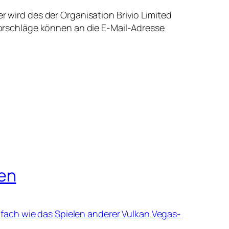
r wird des der Organisation Brivio Limited
 Vorschläge können an die E-Mail-Adresse
den
nfach wie das Spielen anderer Vulkan Vegas-