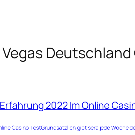
 Vegas Deutschland
Erfahrung 2022 Im Online Casi
line Casino Test
Grundsätzlich gibt sera jede Woche d