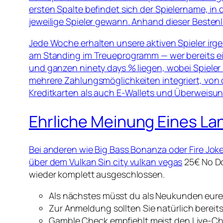
ersten Spalte befindet sich der Spielername, in 
jeweilige Spieler gewann. Anhand dieser Bestenl
Jede Woche erhalten unsere aktiven Spieler irg
am Standing im Treueprogramm — wer bereits ei
und ganzen ninety days % liegen, wobei Spieler
mehrere Zahlungsmöglichkeiten integriert, von
Kreditkarten als auch E-Wallets und Überweisu
Ehrliche Meinung Eines Lan
Bei anderen wie Big Bass Bonanza oder Fire Joke
über dem Vulkan Sin city
vulkan vegas
25€ No Do
wieder komplett ausgeschlossen.
Als nächstes müsst du als Neukunden eure
Zur Anmeldung sollten Sie natürlich bereits 
Gamble Check empfiehlt meist den Live-Cha