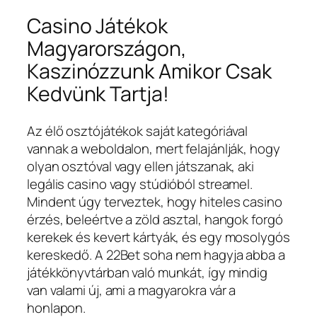
Casino Játékok
Magyarországon,
Kaszinózzunk Amikor Csak
Kedvünk Tartja!
Az élő osztójátékok saját kategóriával
vannak a weboldalon, mert felajánlják, hogy
olyan osztóval vagy ellen játszanak, aki
legális casino vagy stúdióból streamel.
Mindent úgy terveztek, hogy hiteles casino
érzés, beleértve a zöld asztal, hangok forgó
kerekek és kevert kártyák, és egy mosolygós
kereskedő. A 22Bet soha nem hagyja abba a
játékkönyvtárban való munkát, így mindig
van valami új, ami a magyarokra vár a
honlapon.