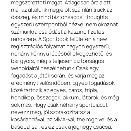
megszeretteti magát. Átlagosan óra alatt
már az általunk megjelölt számlán truck az
összeg, és mind biztonságos, thoughts
egyszerű szempontból nézve, nem okozhat
számunkra csalódást a kaszinó fizetési
rendszere. A Sportbook felületén a new
regisztrációs folyamat nagyon egyszerű,
néhány könnyű lépésből elvégezhető, és
bár gyors, mégis teljesen biztonságos
weboldalról beszélhetünk. Csak egy
fogadást a játék során, és várja meg az
eredményt valós időben. Egyéb fogadások
közé tartozik az egyes, páros, tripla,
hendikep, összegek, akkumulátorok, és még
sok más. Hogy csak néhány sportpiacot
nevezz meg, jól szórakozhatsz a
kosárlabdával, az MMA-val, the rögbivel és a
baseballsal, és ez csak a jéghegy csúcsa.