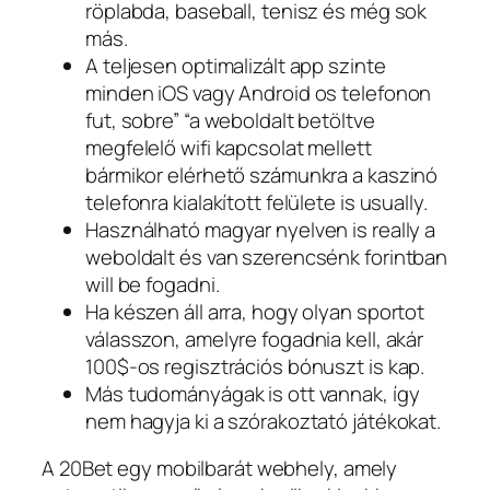
röplabda, baseball, tenisz és még sok
más.
A teljesen optimalizált app szinte
minden iOS vagy Android os telefonon
fut, sobre” “a weboldalt betöltve
megfelelő wifi kapcsolat mellett
bármikor elérhető számunkra a kaszinó
telefonra kialakított felülete is usually.
Használható magyar nyelven is really a
weboldalt és van szerencsénk forintban
will be fogadni.
Ha készen áll arra, hogy olyan sportot
válasszon, amelyre fogadnia kell, akár
100$-os regisztrációs bónuszt is kap.
Más tudományágak is ott vannak, így
nem hagyja ki a szórakoztató játékokat.
A 20Bet egy mobilbarát webhely, amely