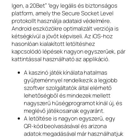
Igen, a 20Bet” “egy legális és biztonságos
platform, amely the Secure Socket Level
protokollt használja adataid védelmére.
Android eszközökre optimalizált verziója is
kétségkívül a jövőt képviseli. Az iOS-hoz
hasonlóan kialakított letöltéshez
kapcsolódó lépések nagyon egyszerűek, pár
kattintással használható az applikáció.
A kaszinó játék kínálata hatalmas
gyűjteménnyel rendelkezik a legjobb
szoftver szolgáltatók által elérhető
lehetőségből és mindezek mellett
nagyszerű hűségprogramot kínál új, és
meglévő játékosainak egyaránt.
A letöltése is nagyon egyszerű, egy
QR-kód beolvasásával és arizona
adatok megadásával már használhatjuk