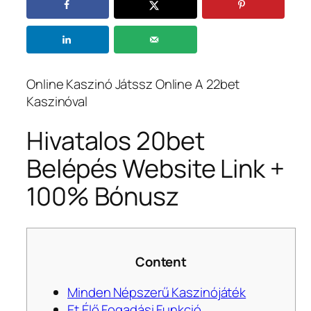
Online Kaszinó Játssz Online A 22bet
Kaszinóval
Hivatalos 20bet
Belépés Website Link +
100% Bónusz
Content
Minden Népszerű Kaszinójáték
Et Élő Fogadási Funkció