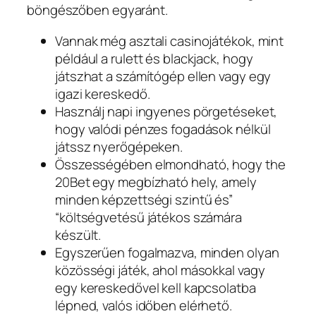
böngészőben egyaránt.
Vannak még asztali casinojátékok, mint
például a rulett és blackjack, hogy
játszhat a számítógép ellen vagy egy
igazi kereskedő.
Használj napi ingyenes pörgetéseket,
hogy valódi pénzes fogadások nélkül
játssz nyerőgépeken.
Összességében elmondható, hogy the
20Bet egy megbízható hely, amely
minden képzettségi szintű és”
“költségvetésű játékos számára
készült.
Egyszerűen fogalmazva, minden olyan
közösségi játék, ahol másokkal vagy
egy kereskedővel kell kapcsolatba
lépned, valós időben elérhető.