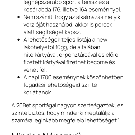
legnépszerűbb sport a tenisz és a
kosárlabda 176, illetve 164 eseménnyel.
Nem számít, hogy az alkalmazás melyik
verzióját használod, akkor is percek
alatt segítséget kapsz.
A lehetőségek teljes listája a new
lakóhelyétől függ, de általában
hitelkártyával, e-pénztárcával és előre
fizetett kártyával fizethet become és
vehet fel.
A napi 1700 eseménynek köszönhetően
fogadási lehetőségeid szinte
korlátlanok.
A 20Bet sportágai nagyon szerteágazóak, és
szinte biztos, hogy mindenki megtalálja a
számára leginkább megfelelő lehetőséget.”