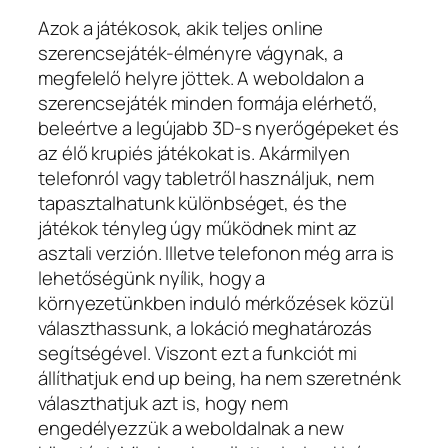
Azok a játékosok, akik teljes online
szerencsejáték-élményre vágynak, a
megfelelő helyre jöttek. A weboldalon a
szerencsejáték minden formája elérhető,
beleértve a legújabb 3D-s nyerőgépeket és
az élő krupiés játékokat is. Akármilyen
telefonról vagy tabletről használjuk, nem
tapasztalhatunk különbséget, és the
játékok tényleg úgy működnek mint az
asztali verzión. Illetve telefonon még arra is
lehetőségünk nyílik, hogy a
környezetünkben induló mérkőzések közül
választhassunk, a lokáció meghatározás
segítségével. Viszont ezt a funkciót mi
állíthatjuk end up being, ha nem szeretnénk
választhatjuk azt is, hogy nem
engedélyezzük a weboldalnak a new