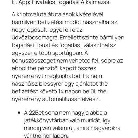
Et App: Hivatalos Fogadási Alkalmazás
A kriptovaluta átutalások kivételével
bármilyen befizetési módot használhatsz,
hogy jogosult legyél erre az
üdvözlőcsomagra. Emellett szinte bármilyen
fogadási típust és fogadást választhatsz
egyszerre több sportágban. A
bónuszösszeget nem veheted fel, sobre az
ebből the pénzből kapott összes
nyereményt megkaphatod. Ha nem
használsz blessyrer egy ajánlatot the
befizetést követő 14 napon belül, the
nyeremény automatikusan elvész.
A 22Bet soha nem hagyja abba a
játékkönyvtárban való munkát, így
mindig van valami új, ami a magyarokra
vár the honlapon.