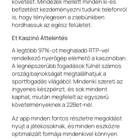
követést. Mindezek mellett minden ki-és
befizetést kezdeményezni tudunk telefonról
is, hogy ténylegesen a zsebünkben
hordhassuk az egész felületet.
Et Kaszinó Áttekintés
A legtöbb 97%-ot meghaladó RTP-vel
rendelkező nyerőgép elérhető a kaszinóban.
A legnépszerűbb fogadások fülnél számos
ország bajnokságát megtalálhatjuk a
sportfogadás világából. Mindenki szereti az
ingyenes készpénzt, és sok mindent
kaphat, miután megfelelt az egyszerű
követelményeknek a 22Bet-nél.
Az app minden fontos részletre megoldást
nyújt a játékosoknak, és minden eszközre
optimalizált formája mindenkivel könnyen