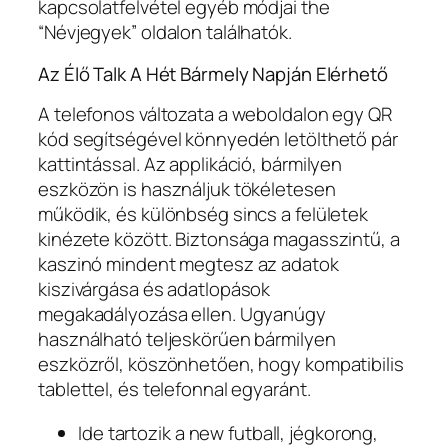
kapcsolatfelvétel egyéb módjai the
“Névjegyek” oldalon találhatók.
Az Élő Talk A Hét Bármely Napján Elérhető
A telefonos változata a weboldalon egy QR
kód segítségével könnyedén letölthető pár
kattintással. Az applikáció, bármilyen
eszközön is használjuk tökéletesen
működik, és különbség sincs a felületek
kinézete között. Biztonsága magasszintű, a
kaszinó mindent megtesz az adatok
kiszivárgása és adatlopások
megakadályozása ellen. Ugyanúgy
használható teljeskörűen bármilyen
eszközről, köszönhetően, hogy kompatibilis
tablettel, és telefonnal egyaránt.
Ide tartozik a new futball, jégkorong,