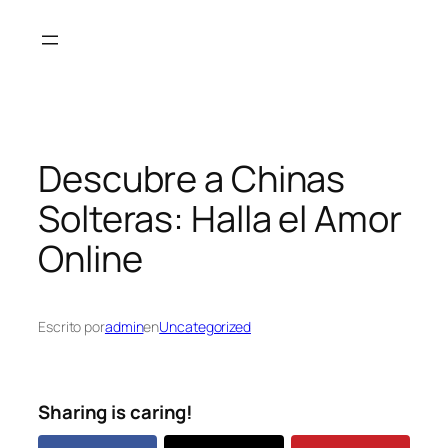
Saltar
al
contenido
Descubre a Chinas
Solteras: Halla el Amor
Online
Escrito por
admin
en
Uncategorized
Sharing is caring!