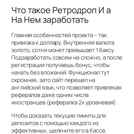
Что такое Ретродроп И а
На Нем заработать
Главная особенностей проекта – так
привязка к доллару. Внутренняя валюта
золото, сотня монет превышает 1 баксу.
Подзаработать совсем не сложно, а после
регистрации получаешь бонус, чтобы
начать без вложений. Функционал тут
скромная, зато сайт перешел на
английский язык, что позволяет привлекая
рефералов даже одним числа
иностранцев (рефералка 2х уровневая).
Чтобы доказать текущие лимиты для
депозитов с помощью каждого из
эффективных, щелкните его в Кассе.