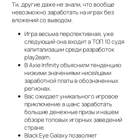
Ти, другие даже не знали, что вообще
невозможно заработать на играх без
вложений со выводом.
Игра весьма перспективная, уже
следующий она входит а ТОП 10 судя
капитализации среди разработок
play2earn.
В Axie Infinity объяснили тенденцию
низкими значениями нисейцами
заработной платы в обозначенных
регионах.
Вас ожидает уникального игровое
приключение а шанс заработать
большие денежные призы и нашем
обзоре топовых игорных заведений
стране.
Black Eye Galaxy позволяет