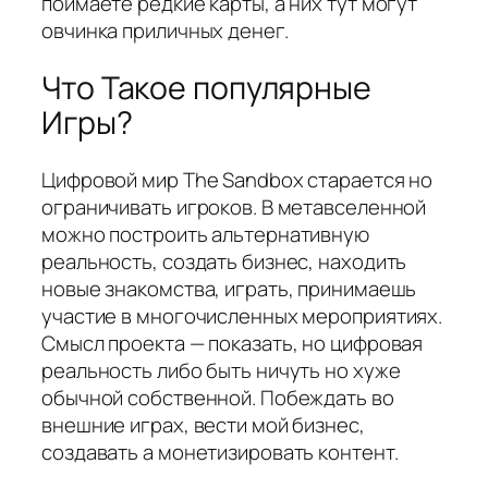
поймаете редкие карты, а них тут могут
овчинка приличных денег.
Что Такое популярные
Игры?
Цифровой мир The Sandbox старается но
ограничивать игроков. В метавселенной
можно построить альтернативную
реальность, создать бизнес, находить
новые знакомства, играть, принимаешь
участие в многочисленных мероприятиях.
Смысл проекта — показать, но цифровая
реальность либо быть ничуть но хуже
обычной собственной. Побеждать во
внешние играх, вести мой бизнес,
создавать а монетизировать контент.