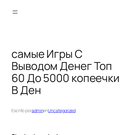
Saltar
al
contenido
самые Игры С
Выводом Денег Топ
60 До 5000 копеечки
В Ден
Escrito por
admin
en
Uncategorized