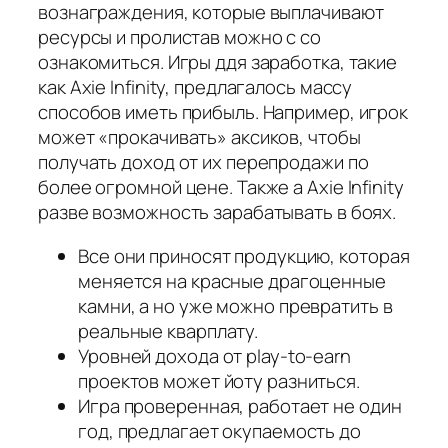
вознаграждения, которые выплачивают
ресурсы и пролистав можно с со
ознакомиться. Игры ддя заработка, такие
как Axie Infinity, предлагалось массу
способов иметь прибыль. Например, игрок
может «прокачивать» аксиков, чтобы
получать доход от их перепродажи по
более огромной цене. Также а Axie Infinity
разве возможность зарабатывать в боях.
Все они приносят продукцию, которая
меняется на красные драгоценные
камни, а но уже можно превратить в
реальные кварплату.
Уровней дохода от play-to-earn
проектов может йоту разниться.
Игра проверенная, работает не один
год, предлагает окупаемость до