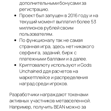
дополнительными бонусами за
регистрацию.
Проект был запущен в 2016 году и на
текущий момент выплатил более 53
миллионов рублей своим
пользователям.
По функционалу так не самая
странная игра, здесь нет никакого
серфинга, заданий, бирж с
платежными баллами и а далее.
Криптовалюту используют и Gods
Unchained ддя расчетов на
маркетплейсе и распределения
наград среди игроков.
Разработчики награждают токенами
активных участников метавселенной.
Например, получить BEAN можно за