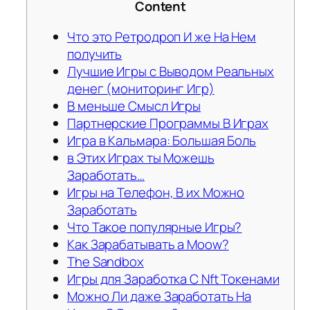
Content
Что это Ретродроп И же На Нем
получить
Лучшие Игры с Выводом Реальных
денег (мониторинг Игр)
В меньше Смысл Игры
Партнерские Программы В Играх
Игра в Кальмара: Большая Боль
в Этих Играх ты Можешь
Заработать…
Игры на Телефон, В их Можно
Заработать
Что Такое популярные Игры?
Как Зарабатывать а Moow?
The Sandbox
Игры для Заработка С Nft Токенами
Можно Ли даже Заработать На