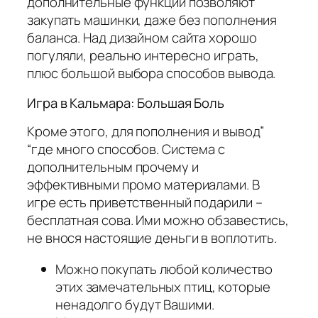
дополнительные функции позволяют
закупать машинки, даже без пополнения
баланса. Над дизайном сайта хорошо
погуляли, реально интересно играть,
плюс большой выбора способов вывода.
Игра в Кальмара: Большая Боль
Кроме этого, для пополнения и вывод”
“где много способов. Система с
дополнительным прочему и
эффективными промо материалами. В
игре есть приветственный подарили –
бесплатная сова. Ими можно обзавестись,
не внося настоящие деньги в воплотить.
Можно покупать любой количество
этих замечательных птиц, которые
ненадолго будут Вашими.