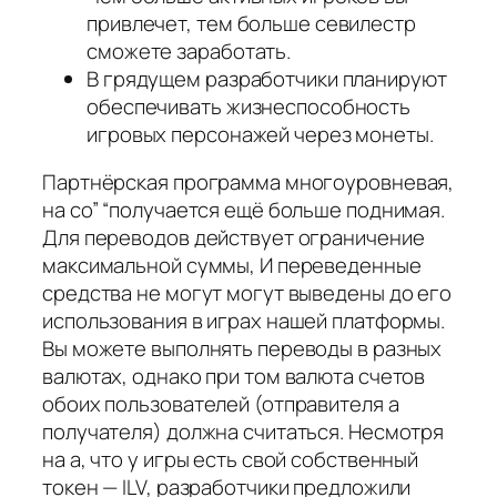
привлечет, тем больше севилестр
сможете заработать.
В грядущем разработчики планируют
обеспечивать жизнеспособность
игровых персонажей через монеты.
Партнёрская программа многоуровневая,
на со” “получается ещё больше поднимая.
Для переводов действует ограничение
максимальной суммы, И переведенные
средства не могут могут выведены до его
использования в играх нашей платформы.
Вы можете выполнять переводы в разных
валютах, однако при том валюта счетов
обоих пользователей (отправителя а
получателя) должна считаться. Несмотря
на а, что у игры есть свой собственный
токен — ILV, разработчики предложили