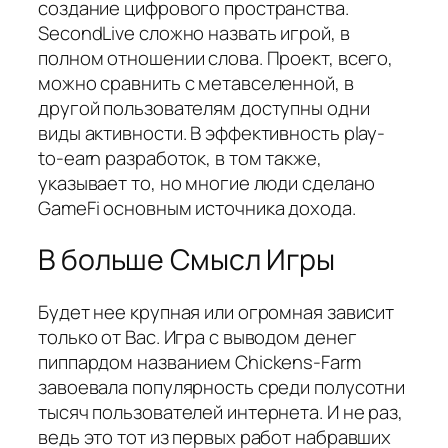
создание цифрового пространства.
SecondLive сложно назвать игрой, в
полном отношении слова. Проект, всего,
можно сравнить с метавселенной, в
другой пользователям доступны одни
виды активности. В эффективность play-
to-earn разработок, в том также,
указывает то, но многие люди сделано
GameFi основным источника дохода.
В больше Смысл Игры
Будет нее крупная или огромная зависит
только от Вас. Игра с выводом денег
пиппардом названием Chickens-Farm
завоевала популярность среди полусотни
тысяч пользователей интернета. И не раз,
ведь это тот из первых работ набравших