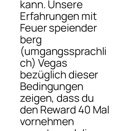
kann. Unsere
Erfahrungen mit
Feuer speiender
berg
(umgangssprachli
ch) Vegas
bezüglich dieser
Bedingungen
zeigen, dass du
den Reward 40 Mal
vornehmen