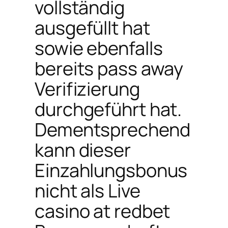
vollständig
ausgefüllt hat
sowie ebenfalls
bereits pass away
Verifizierung
durchgeführt hat.
Dementsprechend
kann dieser
Einzahlungsbonus
nicht als Live
casino at redbet