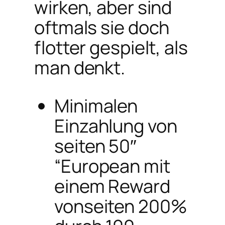
wirken, aber sind
oftmals sie doch
flotter gespielt, als
man denkt.
Minimalen
Einzahlung von
seiten 50″
“European mit
einem Reward
vonseiten 200%