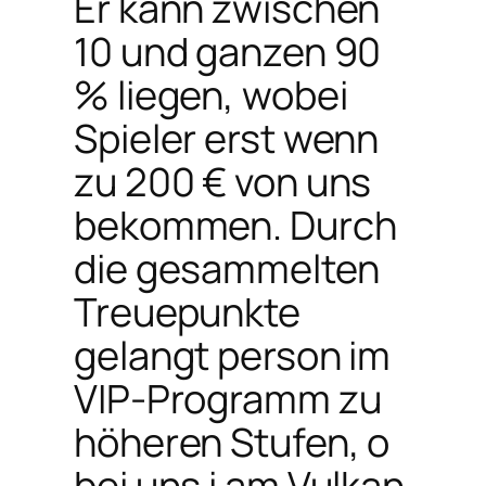
Er kann zwischen
10 und ganzen 90
% liegen, wobei
Spieler erst wenn
zu 200 € von uns
bekommen. Durch
die gesammelten
Treuepunkte
gelangt person im
VIP-Programm zu
höheren Stufen, o
bei uns i am Vulkan