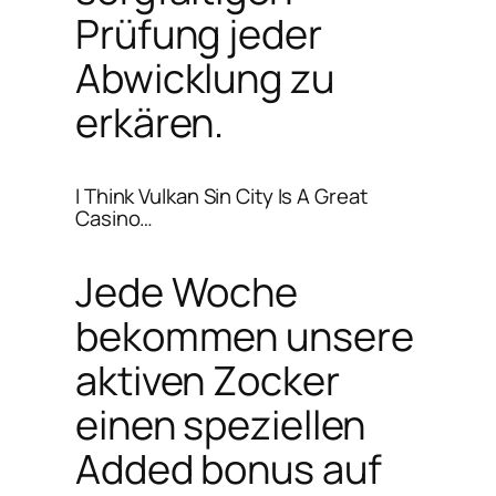
Prüfung jeder
Abwicklung zu
erkären.
I Think Vulkan Sin City Is A Great
Casino…
Jede Woche
bekommen unsere
aktiven Zocker
einen speziellen
Added bonus auf