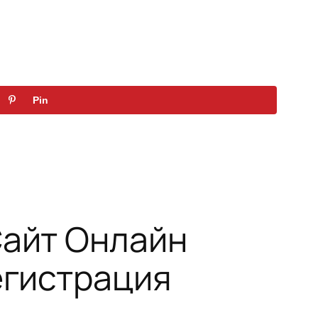
Pin
Сайт Онлайн
егистрация