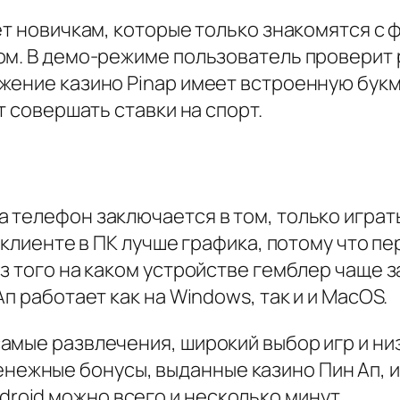
ет новичкам, которые только знакомятся с
ом. В демо-режиме пользователь проверит 
жение казино Pinap имеет встроенную букме
т совершать ставки на спорт.
 телефон заключается в том, только играт
м клиенте в ПК лучше графика, потому что 
з того на каком устройстве гемблер чаще з
п работает как на Windows, так и и MacOS.
е самые развлечения, широкий выбор игр и 
нежные бонусы, выданные казино Пин Ап, и
droid можно всего и несколько минут.