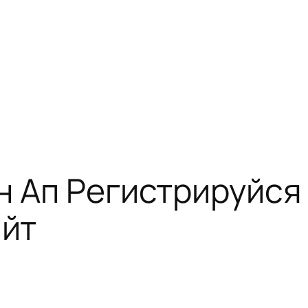
н Ап Регистрируйся
йт