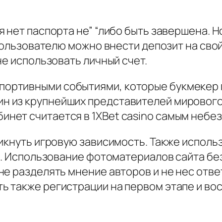
 нет паспорта не” “либо быть завершена. Н
 пользователю можно внести депозит на свой
не использовать личный счет.
спортивными событиями, которые букмекер 
ин из крупнейших представителей мирового
бинет считается в 1XBet casino самым небе
никнуть игровую зависимость. Также исполь
на. Использование фотоматериалов сайта б
не разделять мнение авторов и не нес отве
ь также регистрации на первом этапе и во