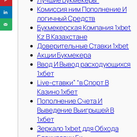
Лучшие Букмекеры”
Комиссия ним Пополнение И
логичный Средств
Букмекерская Компания 1xbet
Kz В Казахстане
Доверительные Ставки 1xbet
Акции Букмекера
Ввод И Вывод расходующихся
1хбет
Live-ставки” “в Спорт В
Казино 1хбет
Пополнение Счета И
Выведение Выигрышей В
1хбет
Зеркало 1xbet ддя Обхода