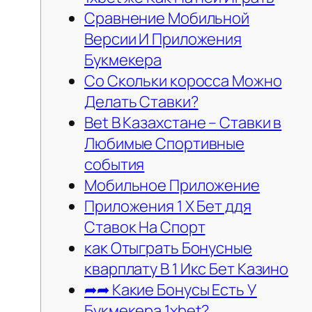
Сравнение Мобильной
Версии И Приложения
Букмекера
Со Скольки коросса Можно
Делать Ставки?
Bet В Казахстане – Ставки в
Любимые Спортивные
события
Мобильное Приложение
Приложения 1 Х Бет ддя
Ставок На Спорт
как Отыграть Бонусные
кварплату В 1 Икс Бет Казино
➦➦ Какие Бонусы Есть У
Букмекера 1xbet?