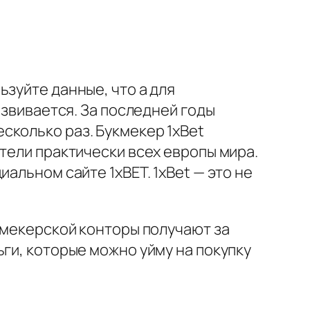
зуйте данные, что а для
азвивается. За последней годы
сколько раз. Букмекер 1xBet
тели практически всех европы мира.
альном сайте 1xBET. 1xBet — это не
укмекерской конторы получают за
ги, которые можно уйму на покупку