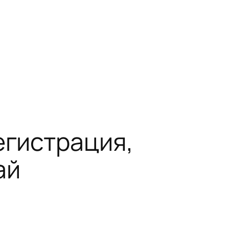
егистрация,
ай