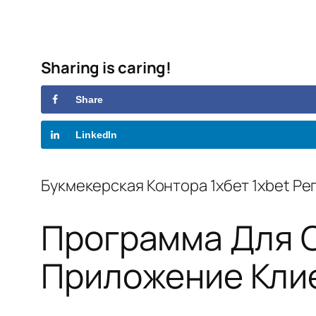
Sharing is caring!
Share
LinkedIn
Букмекерская Контора 1хбет 1xbet Ре
Программа Для С
Приложение Клие