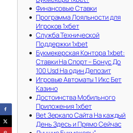
Финансовые Ставки
Программа Лояльности для
Игроков 1хбет
Служба Технической
Поддержки 1xbet
Букмекерская Контора 1xbet:
Ставки На Спорт – Бонус До
100 Usd На один Депозит
Игровые Автоматы 1 Икс Бет
Казино
Достоинства Мобильного
Приложения 1хбет
Bet Зеркало Сайта На каждый
День Здесь и Прямо Сейчас