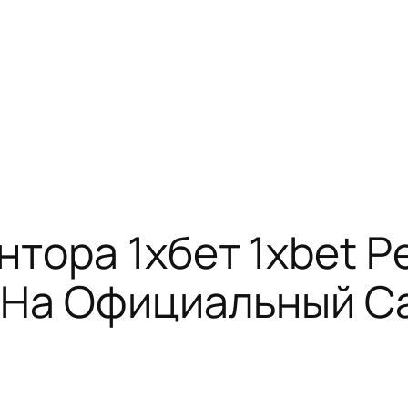
нтора 1хбет 1xbet Р
 На Официальный С