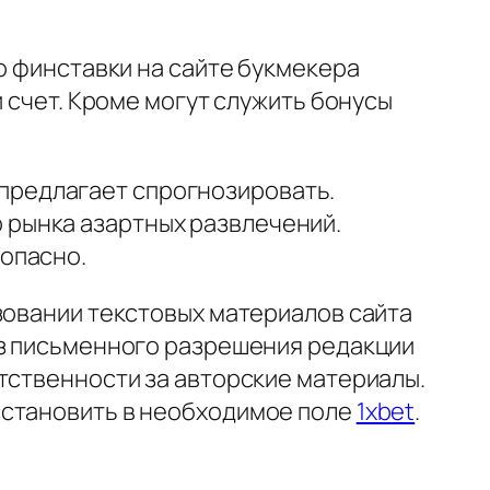
о финставки на сайте букмекера
 счет. Кроме могут служить бонусы
предлагает спрогнозировать.
 рынка азартных развлечений.
зопасно.
зовании текстовых материалов сайта
ез письменного разрешения редакции
тственности за авторские материалы.
сстановить в необходимое поле
1xbet
.