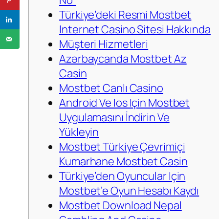
No”
Türkiye’deki Resmi Mostbet
Internet Casino Sitesi Hakkında
Müşteri Hizmetleri
Azərbaycanda Mostbet Az
Casin
Mostbet Canlı Casino
Android Ve Ios Için Mostbet
Uygulamasını İndirin Ve
Yükleyin
Mostbet Türkiye Çevrimiçi
Kumarhane Mostbet Casin
Türkiye’den Oyuncular Için
Mostbet’e Oyun Hesabı Kaydı
Mostbet Download Nepal