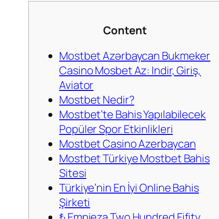
Content
Mostbet Azərbaycan Bukmeker
Casino Мosbet Az: Indir, Giriş,
Aviator
Mostbet Nedir?
Mostbet’te Bahis Yapılabilecek
Popüler Spor Etkinlikleri
Mostbet Casino Azerbaycan
Mostbet Türkiye Mostbet Bahis
Sitesi
Türkiye’nin En İyi Online Bahis
Şirketi
₺ Empieza Two Hundred Fifity