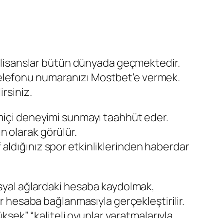
bu lisanslar bütün dünyada geçmektedir.
telefonu numaranızı Mostbet’e vermek.
rsiniz.
rimiçi deneyimi sunmayı taahhüt eder.
n olarak görülür.
 aldığınız spor etkinliklerinden haberdar
osyal ağlardaki hesaba kaydolmak,
ir hesaba bağlanmasıyla gerçekleştirilir.
üksek” “kaliteli oyunlar yaratmalarıyla