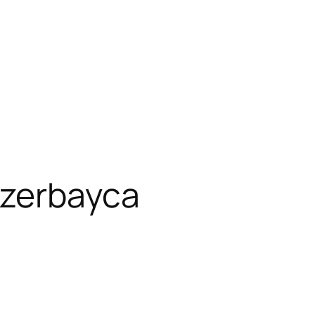
Azerbayca