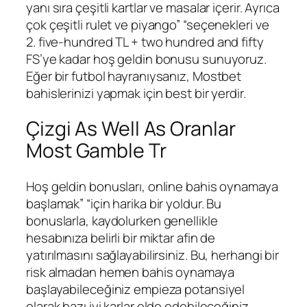
yanı sıra çeşitli kartlar ve masalar içerir. Ayrıca
çok çeşitli rulet ve piyango” “seçenekleri ve
2. five-hundred TL + two hundred and fifty
FS’ye kadar hoş geldin bonusu sunuyoruz.
Eğer bir futbol hayranıysanız, Mostbet
bahislerinizi yapmak için best bir yerdir.
Çizgi As Well As Oranlar
Most Gamble Tr
Hoş geldin bonusları, online bahis oynamaya
başlamak” “için harika bir yoldur. Bu
bonuslarla, kaydolurken genellikle
hesabınıza belirli bir miktar afin de
yatırılmasını sağlayabilirsiniz. Bu, herhangi bir
risk almadan hemen bahis oynamaya
başlayabileceğiniz empieza potansiyel
olarak bazı iyi karlar elde edebileceğiniz