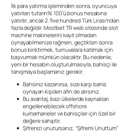
İlk para yatırma işleminden sonra, oyuncuya
yatırılan tutarın% 100’ü bonus hesabına
yatırılır, ancak 2. five hundred Türk Lirası’ndan
fazla değildir. Mostbet TR web sitesinde slot
machine makinelerini kayıt olmadan
oynayabilmenize rağmen, geçtikten sonra
bonus biriktirmek, turnuvalara katılmak için
başvurmak mümkün olacaktır. Bu nedenle,
yeni bir hesabın oluşturulmasıyla, bahisçi ile
tanışmaya başlamanız gerekir.
Bahsiniz kazanırsa, size karşı bahis
oynayan kişiden afin de alırsınız.
Bu avantaj, bazı ülkelerde kaynakları
engellenebilecek offshore
kumarhaneler ve bahisçiler için özel bir
değere sahiptir.
Şifrenizi unutursanız, “Şifremi Unuttum”