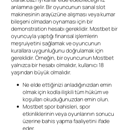
anlamına gelir. Bir oyuncunun sanal slot
makinesinin arayüzüne alışması veya kumar
bileşeni olmadan oynaması için bir
demonstration hesabı gereklidir. Mostbet bir
oyuncuyla yaptığı finansal işlemlerin
meşruiyetini sağlamak ve oyuncunun
kurallara uygunluğunu doğrulamak için
gereklidir. Örneğin, bir oyuncunun Mostbet
yalnızca bir hesabı olmalıdır, kullanıcı 18
yaşından büyük olmalıdır.
Ne elde ettiğinizi anladığınızdan emin
olmak için kodla ilişkili tüm hüküm ve
koşulları okuduğunuzdan emin olun.
Mostbet spor bahisleri, spor
etkinliklerinin veya oyunlarının sonucu
üzerine bahis yapma faaliyetini ifade
eder.