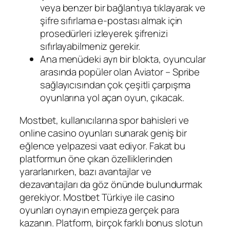
veya benzer bir bağlantıya tıklayarak ve
şifre sıfırlama e-postası almak için
prosedürleri izleyerek şifrenizi
sıfırlayabilmeniz gerekir.
Ana menüdeki ayrı bir blokta, oyuncular
arasında popüler olan Aviator – Spribe
sağlayıcısından çok çeşitli çarpışma
oyunlarına yol açan oyun, çıkacak.
Mostbet, kullanıcılarına spor bahisleri ve
online casino oyunları sunarak geniş bir
eğlence yelpazesi vaat ediyor. Fakat bu
platformun öne çıkan özelliklerinden
yararlanırken, bazı avantajlar ve
dezavantajları da göz önünde bulundurmak
gerekiyor. Mostbet Türkiye ile casino
oyunları oynayın empieza gerçek para
kazanın. Platform, birçok farklı bonus slotun