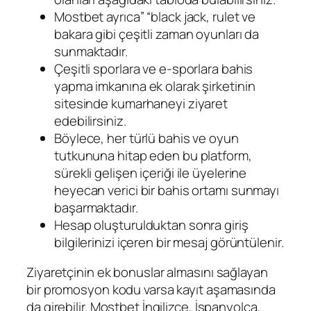
Mostbet ayrıca” “black jack, rulet ve
bakara gibi çeşitli zaman oyunları da
sunmaktadır.
Çeşitli sporlara ve e-sporlara bahis
yapma imkanına ek olarak şirketinin
sitesinde kumarhaneyi ziyaret
edebilirsiniz.
Böylece, her türlü bahis ve oyun
tutkununa hitap eden bu platform,
sürekli gelişen içeriği ile üyelerine
heyecan verici bir bahis ortamı sunmayı
başarmaktadır.
Hesap oluşturulduktan sonra giriş
bilgilerinizi içeren bir mesaj görüntülenir.
Ziyaretçinin ek bonuslar almasını sağlayan
bir promosyon kodu varsa kayıt aşamasında
da girebilir. Mostbet İngilizce, İspanyolca,