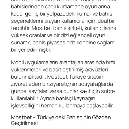
bahislerinden canlı kumarhane oyunlarına
kadar geniş bir yelpazedeki kumar ve bahis
seçeneklerini arayan kullanıcılar için ideal bir
tercihtir. Mostbet bahis şirketi, kullanıcılarına
yüksek oranlar ve bir dizi eğlenceli oyun
sunarak, bahis piyasasında kendine sağlam
bir yer edinmiştir.
Mobil uygulamaların avantajları arasında hızlı
yüklenmeleri ve basitleştirilmiş arayüzleri
bulunmaktadır. Mostbet Türkiye sitesini
ziyaret eden bir ziyaretçinin sosyal ağlarda
güncel sayfaları varsa bunlar kayıt için sobre
kullanılabilir. Ayrıca bahisçi kaynağın
işlevselliğini hemen kullanmaya başlayabilir.
Mostbet – Türkiye’deki Bahisçinin Gözden
Geçirilmesi