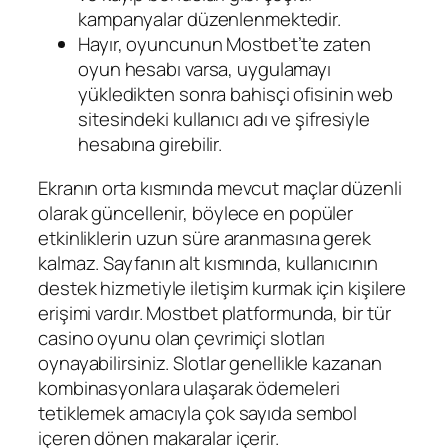
kampanyalar düzenlenmektedir.
Hayır, oyuncunun Mostbet’te zaten
oyun hesabı varsa, uygulamayı
yükledikten sonra bahisçi ofisinin web
sitesindeki kullanıcı adı ve şifresiyle
hesabına girebilir.
Ekranın orta kısmında mevcut maçlar düzenli
olarak güncellenir, böylece en popüler
etkinliklerin uzun süre aranmasına gerek
kalmaz. Sayfanın alt kısmında, kullanıcının
destek hizmetiyle iletişim kurmak için kişilere
erişimi vardır. Mostbet platformunda, bir tür
casino oyunu olan çevrimiçi slotları
oynayabilirsiniz. Slotlar genellikle kazanan
kombinasyonlara ulaşarak ödemeleri
tetiklemek amacıyla çok sayıda sembol
içeren dönen makaralar içerir.