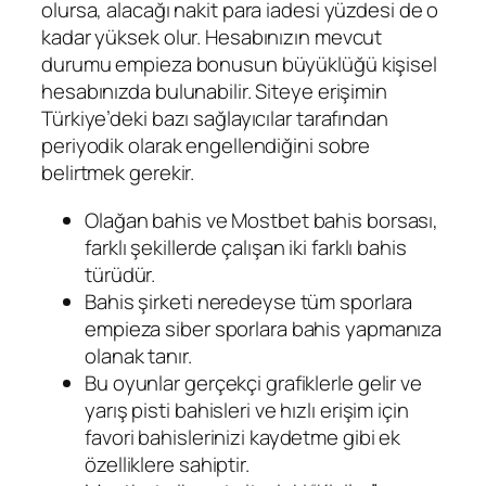
olursa, alacağı nakit para iadesi yüzdesi de o
kadar yüksek olur. Hesabınızın mevcut
durumu empieza bonusun büyüklüğü kişisel
hesabınızda bulunabilir. Siteye erişimin
Türkiye’deki bazı sağlayıcılar tarafından
periyodik olarak engellendiğini sobre
belirtmek gerekir.
Olağan bahis ve Mostbet bahis borsası,
farklı şekillerde çalışan iki farklı bahis
türüdür.
Bahis şirketi neredeyse tüm sporlara
empieza siber sporlara bahis yapmanıza
olanak tanır.
Bu oyunlar gerçekçi grafiklerle gelir ve
yarış pisti bahisleri ve hızlı erişim için
favori bahislerinizi kaydetme gibi ek
özelliklere sahiptir.