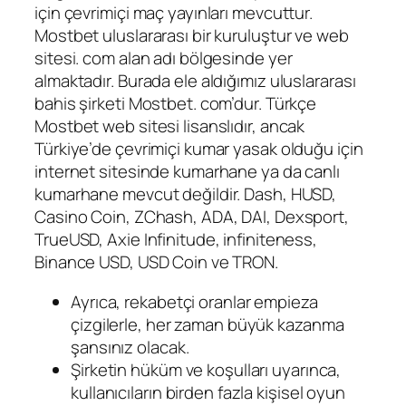
için çevrimiçi maç yayınları mevcuttur.
Mostbet uluslararası bir kuruluştur ve web
sitesi. com alan adı bölgesinde yer
almaktadır. Burada ele aldığımız uluslararası
bahis şirketi Mostbet. com’dur. Türkçe
Mostbet web sitesi lisanslıdır, ancak
Türkiye’de çevrimiçi kumar yasak olduğu için
internet sitesinde kumarhane ya da canlı
kumarhane mevcut değildir. Dash, HUSD,
Casino Coin, ZChash, ADA, DAI, Dexsport,
TrueUSD, Axie Infinitude, infiniteness,
Binance USD, USD Coin ve TRON.
Ayrıca, rekabetçi oranlar empieza
çizgilerle, her zaman büyük kazanma
şansınız olacak.
Şirketin hüküm ve koşulları uyarınca,
kullanıcıların birden fazla kişisel oyun