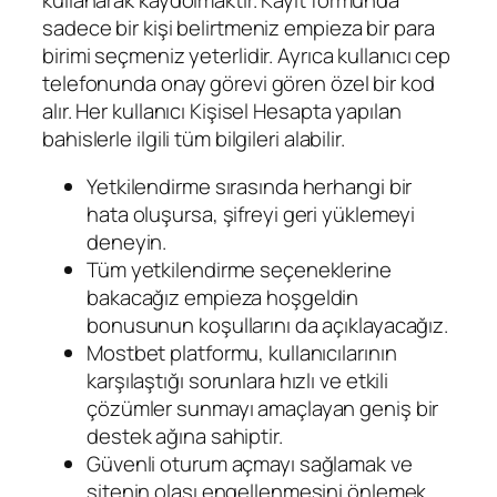
sadece bir kişi belirtmeniz empieza bir para
birimi seçmeniz yeterlidir. Ayrıca kullanıcı cep
telefonunda onay görevi gören özel bir kod
alır. Her kullanıcı Kişisel Hesapta yapılan
bahislerle ilgili tüm bilgileri alabilir.
Yetkilendirme sırasında herhangi bir
hata oluşursa, şifreyi geri yüklemeyi
deneyin.
Tüm yetkilendirme seçeneklerine
bakacağız empieza hoşgeldin
bonusunun koşullarını da açıklayacağız.
Mostbet platformu, kullanıcılarının
karşılaştığı sorunlara hızlı ve etkili
çözümler sunmayı amaçlayan geniş bir
destek ağına sahiptir.
Güvenli oturum açmayı sağlamak ve
sitenin olası engellenmesini önlemek