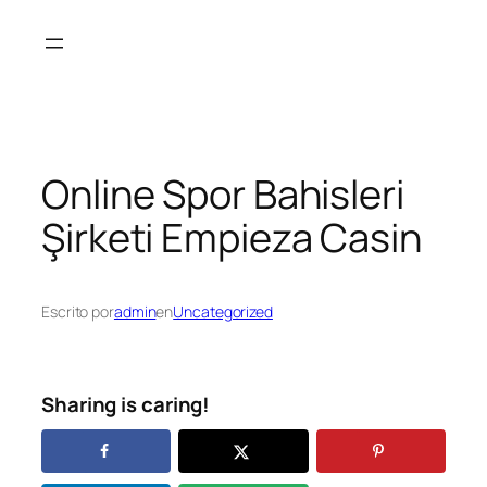
Saltar
al
contenido
Online Spor Bahisleri
Şirketi Empieza Casin
Escrito por
admin
en
Uncategorized
Sharing is caring!