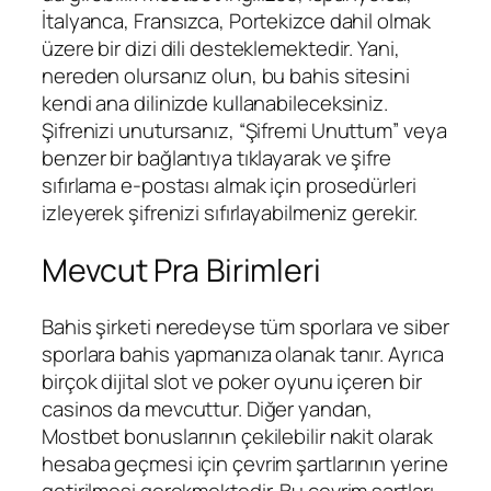
İtalyanca, Fransızca, Portekizce dahil olmak
üzere bir dizi dili desteklemektedir. Yani,
nereden olursanız olun, bu bahis sitesini
kendi ana dilinizde kullanabileceksiniz.
Şifrenizi unutursanız, “Şifremi Unuttum” veya
benzer bir bağlantıya tıklayarak ve şifre
sıfırlama e-postası almak için prosedürleri
izleyerek şifrenizi sıfırlayabilmeniz gerekir.
Mevcut Pra Birimleri
Bahis şirketi neredeyse tüm sporlara ve siber
sporlara bahis yapmanıza olanak tanır. Ayrıca
birçok dijital slot ve poker oyunu içeren bir
casinos da mevcuttur. Diğer yandan,
Mostbet bonuslarının çekilebilir nakit olarak
hesaba geçmesi için çevrim şartlarının yerine