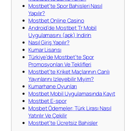
Mostbet’te Spor Bahisleri Nasıl
Yapılır?
Mostbet Online Casino
Android’de Mostbet Tr Mobil
Uygulamasını (apk) Indirin
Nasıl Giriş Yapılır?
Kumar Lisansı
Türkiye’de Mostbet’te Spor
Promosyonları Ve Teklifleri
Mostbet’te Kriket Maçlarının Canlı
Yayınlarını Izleyebilir Miyim?
Kumarhane Oyunları
Mostbet Mobil Uygulamasında Kayıt
Mostbet E-spor
Mosbet Ödemeler: Türk Lirası Nasıl
Yatırılır Ve Çekilir
Mostbet’te Ücretsiz Bahisler