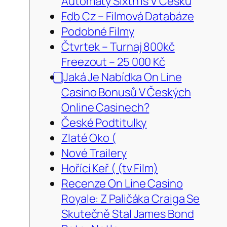
Automaty Sixth Is V Česku
Fdb Cz – Filmová Databáze
Podobné Filmy
Čtvrtek – Turnaj 800kč
Freezout – 25 000 Kč
⃣ Jaká Je Nabídka On Line
Casino Bonusů V Českých
Online Casinech?
České Podtitulky
Zlaté Oko (
Nové Trailery
Hořící Keř ( (tv Film)
Recenze On Line Casino
Royale: Z Paličáka Craiga Se
Skutečně Stal James Bond