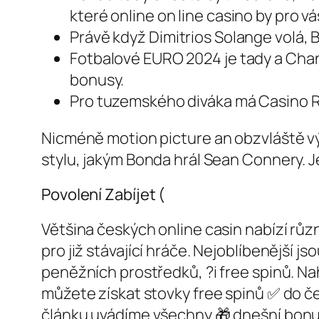
které online on line casino by pro vá
Právě když Dimitrios Solange volá, B
Fotbalové EURO 2024 je tady a Chanc
bonusy.
Pro tuzemského diváka má Casino Ro
Nicméně motion picture an obzvláště výko
stylu, jakým Bonda hrál Sean Connery. Je
Povolení Zabíjet (
Většina českých online casin nabízí růz
pro již stávající hráče. Nejoblíbenější 
peněžních prostředků, ?i free spinů. N
můžete získat stovky free spinů ✅ do če
článku uvádíme všechny 🎁 dnešní bonusy