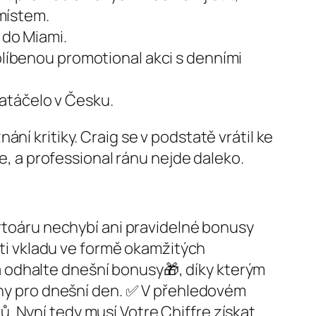
 místem.
 do Miami.
oblíbenou promotional akci s denními
atáčelo v Česku.
ní kritiky. Craig se v podstatě vrátil ke
je, a professional ránu nejde daleko.
ertoáru nechybí ani pravidelné bonusy
osti vkladu ve formě okamžitých
 odhalte dnešní bonusy🎁, díky kterým
piny pro dnešní den. ✅ V přehledovém
. Nyní tedy musí Votre Chiffre získat