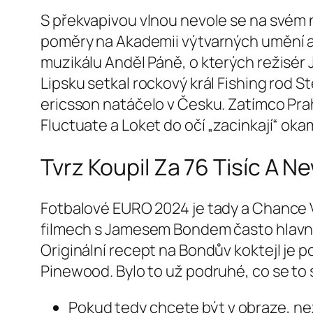
S překvapivou vlnou nevole se na svém 
poměry na Akademii výtvarných umění a n
muzikálu Anděl Páně, o kterých režisér 
Lipsku setkal rockový král Fishing rod 
ericsson natáčelo v Česku. Zatímco Prah
Fluctuate a Loket do očí „zacinkají“ oka
Tvrz Koupil Za 76 Tisíc A 
Fotbalové EURO 2024 je tady a Chance Ve
filmech s Jamesem Bondem často hlavní h
Originální recept na Bondův koktejl je 
Pinewood. Bylo to už podruhé, co se to 
Pokud tedy chcete být v obraze, ne