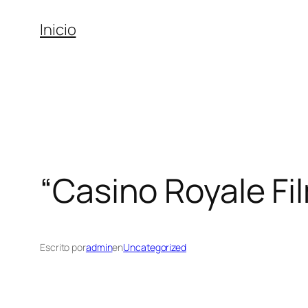
Saltar
Inicio
al
contenido
“Casino Royale Fi
Escrito por
admin
en
Uncategorized