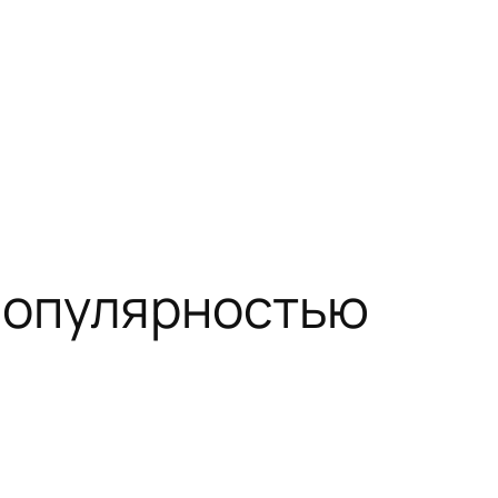
Популярностью