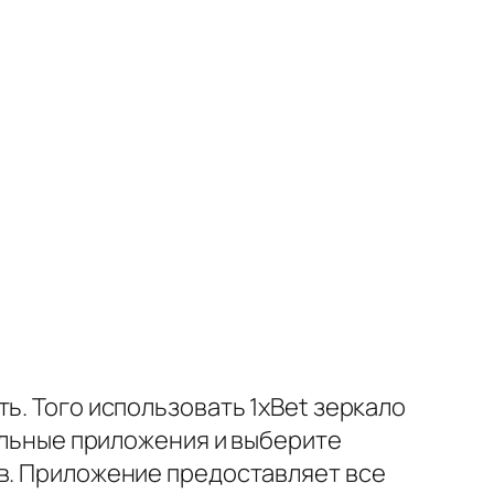
ь. Того использовать 1xBet зеркало
бильные приложения и выберите
ов. Приложение предоставляет все