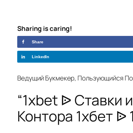
Sharing is caring!
Share
LinkedIn
Ведущий Букмекер, Пользующийся По
“1xbet ᐉ Ставки
Контора 1хбет ᐉ