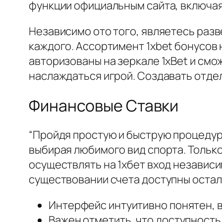
функции официальным сайта, включая
Независимо ото того, являетесь разв
каждого. Ассортимент 1xbet бонусов 
авторизованы на зеркале 1xBet и смо
наслаждаться игрой. Создавать отдел
Финансовые Ставки
“Пройдя простую и быструю процедуру,
выбирая любимого вид спорта. Тольк
осуществлять на 1хбет вход независи
существовании счета доступны остал
Интерфейс интуитивно понятен, в
Важен отметить, что доступность