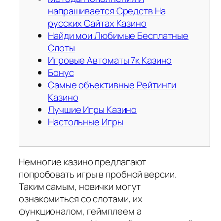
напрашивается Средств На
русских Сайтах Казино
Найди мои Любимые Бесплатные
Слоты
Игровые Автоматы 7к Казино
Бонус
Самые объективные Рейтинги
Казино
Лучшие Игры Казино
Настольные Игры
Немногие казино предлагают
попробовать игры в пробной версии.
Таким самым, новички могут
ознакомиться со слотами, их
функционалом, геймплеем а