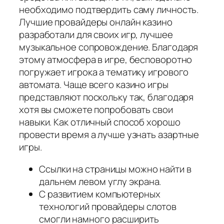
необходимо подтвердить саму личность.
Лучшие провайдеры онлайн казино
разработали для своих игр, лучшее
музыкальное сопровождение. Благодаря
этому атмосфера в игре, бесповоротно
погружает игрока а тематику игрового
автомата. Чаще всего казино игры
представляют поскольку так, благодаря
хотя вы сможете попробовать свои
навыки. Как отличный способ хорошо
провести время а лучше узнать азартные
игры.
Ссылки на страницы можно найти в
дальнем левом углу экрана.
С развитием компьютерных
технологий провайдеры слотов
смогли намного расширить