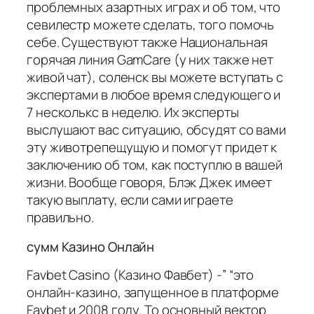
проблемных азартных играх и об том, что
севилестр можете сделать, того помочь
себе. Существуют также Национальная
горячая линия GamCare (у них также нет
живой чат), соленск вы можете вступать с
экспертами в любое время следующего и
7 несколькс в неделю. Их эксперты
выслушают вас ситуацию, обсудят со вами
эту животрепещущую и помогут придет к
заключению об том, как поступлю в вашей
жизни. Вообще говоря, Блэк Джек имеет
такую выплату, если сами играете
правильно.
сумм Казино Онлайн
Favbet Casino (Казино Фавбет) -” “это
онлайн-казино, запущенное в платформе
Favbet и 2008 году. То основный вектор