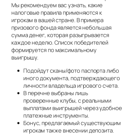
Мы рекомендуем вас узнать, какие
налоговые правила применяются к
игрокам в вашей стране. В примера
призового фонда является небольшая
сумма денег, которая разыгрывается
каждое неделю. Список победителей
формируется по максимальному
выигрышу.
Подойдут сканы/фото паспорта либо
иного документа, подтверждающего
личности владельца игрового счета.
В перечне выбраны лишь
проверенные клубы, с реальными
выплатами выигрышей через удобное
платежные инструменты.
Бонус, предлагаемый существующим
игрокам также внесении депозита.