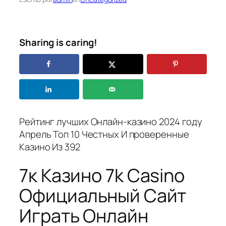
Sharing is caring!
Рейтинг лучших Онлайн-казино 2024 году
Апрель Топ 10 Честных И проверенные
Казино Из 392
7к Казино 7k Casino
Официальный Сайт
Играть Онлайн