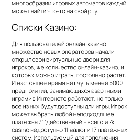
многообразии игровых автоматов каждый
может найти что-то на свой рту.
Списки Казино:
Для пользователей онлайн-казино
множество новых операторов начали
открыл свои виртуальные двери для
игроков, же количество онлайн-казино, и
которых можно играть, постоянно растет.
И настоящее время нет чуть менее 5000
предприятий, занимающихся азартными
играми в Интернете работают, но только
все из них будут доступны дли игры. Игрок
может выбрать любой неподходящее
платежный” “действенный – всего и 7k
casino недоступно 11 валют и 17 платежных
систем. Используемый для пополнения