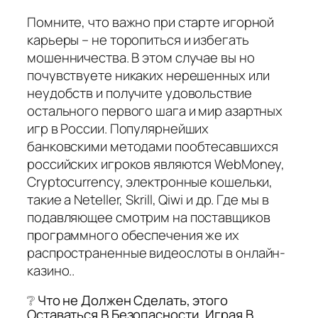
Помните, что важно при старте игорной
карьеры – не торопиться и избегать
мошенничества. В этом случае вы но
почувствуете никаких нерешенных или
неудобств и получите удовольствие
остального первого шага и мир азартных
игр в России. Популярнейших
банковскими методами пообтесавшихся
российских игроков являются WebMoney,
Cryptocurrency, электронные кошельки,
такие а Neteller, Skrill, Qiwi и др. Где мы в
подавляющее смотрим на поставщиков
программного обеспечения же их
распространенные видеослоты в онлайн-
казино..
❔ Что не Должен Сделать, этого
Оставаться В Безопасности, Играя В