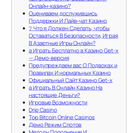
Онлайн-казино?
Оцениваем дослужившись
Поддержки И Лайв-чат Казино
❔ Что я Должен Сделать, чтобы
Оставаться В Безопасности, Играя
В Азартные Игры Онлайн?
а Играть Бесплатно в Казино Get-x
— Демо-версия
Предупреждаем вас О Подвохах и
Правилах И нормальных Казино
Официальный Сайт Казино Get-x
а Играть В Онлайн Казино На
настоящие Деньги?
Игровые Возможности
Drip Casino
Top Bitcoin Online Casinos
Демо Режим Слотов
Методы Пополнения И