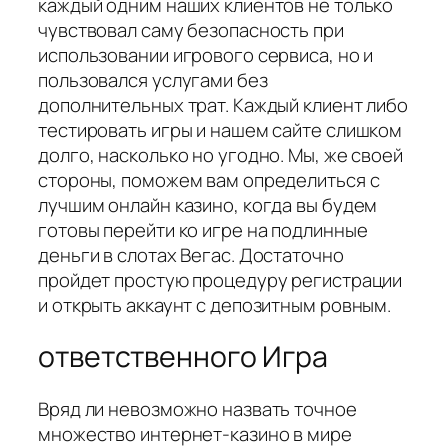
каждый одним наших клиентов не только
чувствовал саму безопасность при
использовании игрового сервиса, но и
пользовался услугами без
дополнительных трат. Каждый клиент либо
тестировать игры и нашем сайте слишком
долго, насколько но угодно. Мы, же своей
стороны, поможем вам определиться с
лучшим онлайн казино, когда вы будем
готовы перейти ко игре на подлинные
деньги в слотах Вегас. Достаточно
пройдет простую процедуру регистрации
и открыть аккаунт с депозитным ровным.
ответственного Игра
Вряд ли невозможно назвать точное
множество интернет-казино в мире