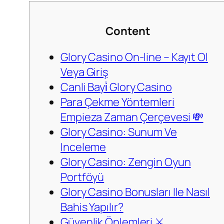
Content
Glory Casino On-line – Kayıt Ol
Veya Giriş
Canli Bayi̇ Glory Casino
Para Çekme Yöntemleri
Empieza Zaman Çerçevesi 💸
Glory Casino: Sunum Ve
Inceleme
Glory Casino: Zengin Oyun
Portföyü
Glory Casino Bonusları Ile Nasıl
Bahis Yapılır?
Güvenlik Önlemleri ⚔️