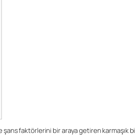
şans faktörlerini bir araya getiren karmaşık bi