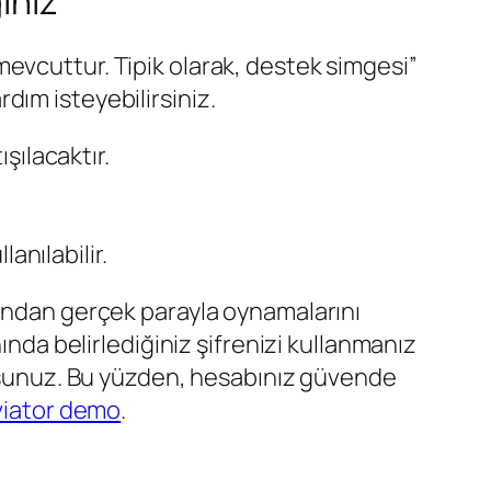
ınız
evcuttur. Tipik olarak, destek simgesi”
dım isteyebilirsiniz.
şılacaktır.
anılabilir.
dından gerçek parayla oynamalarını
ında belirlediğiniz şifrenizi kullanmanız
yorsunuz. Bu yüzden, hesabınız güvende
viator demo
.