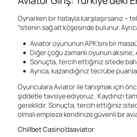
Aviator Giriş: Türkiye’deki 
Oynarken bir hatayla karşılaşırsanız – 
“sitenin sağ alt köşesinde bulunur. Ayr
Aviator oyununun APK’sını bir masaü
Diğer çoğu zamanlı oyunun aksine, A
Sonuçta, tercih ettiğiniz sitede bah
Ayrıca, kazandığınız tecrübe puanları
Oyunculara Aviator ile tanışmak için ön
şiddetle tavsiye ediyoruz.. Kaydınızı tam
gereklidir. Sonuçta, tercih ettiğiniz s
olmalı empieza kendinize güvenli bir avi
Chillbet Casino’daaviator