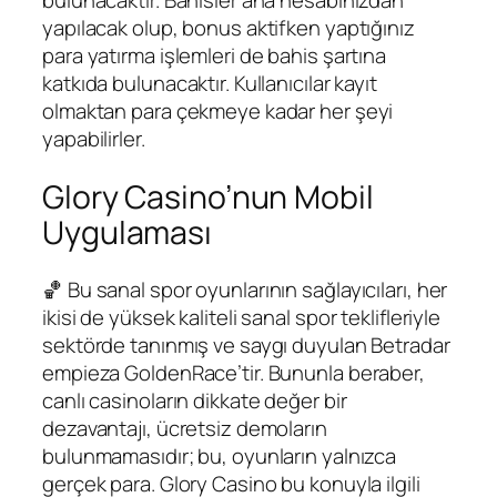
bulunacaktır. Bahisler ana hesabınızdan
yapılacak olup, bonus aktifken yaptığınız
para yatırma işlemleri de bahis şartına
katkıda bulunacaktır. Kullanıcılar kayıt
olmaktan para çekmeye kadar her şeyi
yapabilirler.
Glory Casino’nun Mobil
Uygulaması
🏀 Bu sanal spor oyunlarının sağlayıcıları, her
ikisi de yüksek kaliteli sanal spor teklifleriyle
sektörde tanınmış ve saygı duyulan Betradar
empieza GoldenRace’tir. Bununla beraber,
canlı casinoların dikkate değer bir
dezavantajı, ücretsiz demoların
bulunmamasıdır; bu, oyunların yalnızca
gerçek para. Glory Casino bu konuyla ilgili