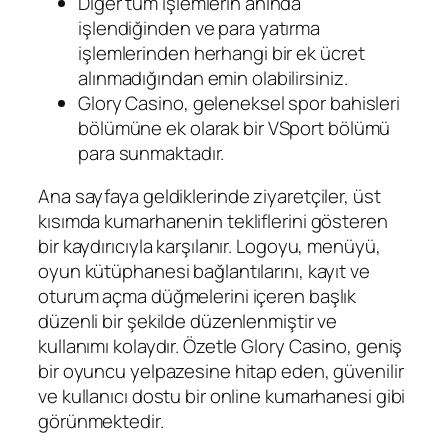
Diğer tüm işlemlerin anında
işlendiğinden ve para yatırma
işlemlerinden herhangi bir ek ücret
alınmadığından emin olabilirsiniz.
Glory Casino, geleneksel spor bahisleri
bölümüne ek olarak bir VSport bölümü
para sunmaktadır.
Ana sayfaya geldiklerinde ziyaretçiler, üst
kısımda kumarhanenin tekliflerini gösteren
bir kaydırıcıyla karşılanır. Logoyu, menüyü,
oyun kütüphanesi bağlantılarını, kayıt ve
oturum açma düğmelerini içeren başlık
düzenli bir şekilde düzenlenmiştir ve
kullanımı kolaydır. Özetle Glory Casino, geniş
bir oyuncu yelpazesine hitap eden, güvenilir
ve kullanıcı dostu bir online kumarhanesi gibi
görünmektedir.