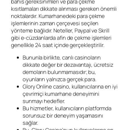
bahis gereksinimleri ve para çekme
kısıtlamaları dikkate alınması gereken önemli
noktalardır. Kumarhanedeki para çekme
işlemlerinin zaman çerçevesi seçilen
yönteme bağlıdır. Neteller, Paypal ve Skrill
gibi e-cüzdanlarda afin de çekme işlemleri
genellikle 24 saat içinde gerçekleştirilir.
Bununla birlikte, canlı casinoların
dikkate değer bir dezavantajı, ücretsiz
demoların bulunmamasıdır; bu,
oyunların yalnızca gerçek para.
Glory Online casino, kullanıcılarına en iyi
çevrimiçi kumarhane deneyimini
sunmayı hedefler.
Bu hizmetler, kullanıcıların platformda
sorunsuz bir deneyim yaşamasını
sağlar.