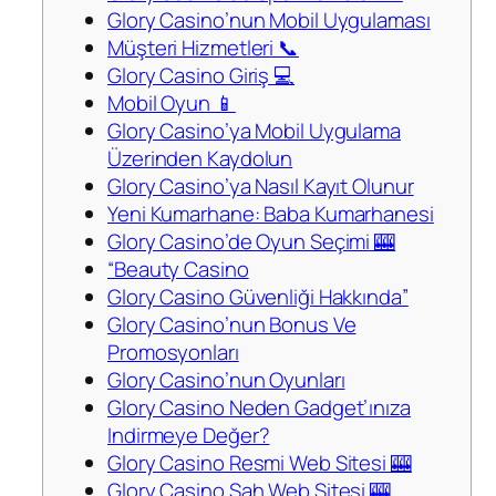
Glory Casino’nun Mobil Uygulaması
Müşteri Hizmetleri 📞
Glory Casino Giriş 💻
Mobil Oyun 📱
Glory Casino’ya Mobil Uygulama
Üzerinden Kaydolun
Glory Casino’ya Nasıl Kayıt Olunur
Yeni Kumarhane: Baba Kumarhanesi
Glory Casino’de Oyun Seçimi 🎰
“Beauty Casino
Glory Casino Güvenliği Hakkında”
Glory Casino’nun Bonus Ve
Promosyonları
Glory Casino’nun Oyunları
Glory Casino Neden Gadget’ınıza
Indirmeye Değer?
Glory Casino Resmi Web Sitesi 🎰
Glory Casino Sah Web Sitesi 🎰