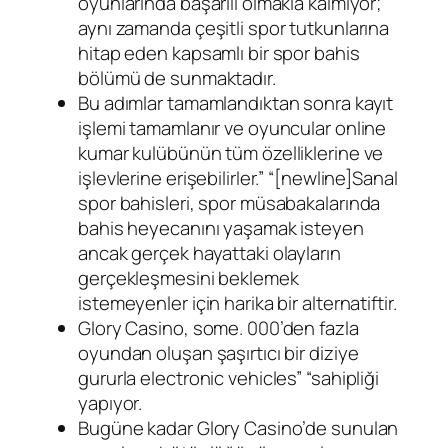
oyunlarında başarılı olmakla kalmıyor;
aynı zamanda çeşitli spor tutkunlarına
hitap eden kapsamlı bir spor bahis
bölümü de sunmaktadır.
Bu adımlar tamamlandıktan sonra kayıt
işlemi tamamlanır ve oyuncular online
kumar kulübünün tüm özelliklerine ve
işlevlerine erişebilirler.” “[newline]Sanal
spor bahisleri, spor müsabakalarında
bahis heyecanını yaşamak isteyen
ancak gerçek hayattaki olayların
gerçekleşmesini beklemek
istemeyenler için harika bir alternatiftir.
Glory Casino, some. 000’den fazla
oyundan oluşan şaşırtıcı bir diziye
gururla electronic vehicles” “sahipliği
yapıyor.
Bugüne kadar Glory Casino’de sunulan