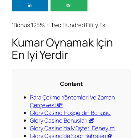
“Bonus 125% + Two Hundred Fifity Fs
Kumar Oynamak Için
En Iyi Yerdir
Content
Para Çekme Yöntemleri Ve Zaman
Çerçevesi 💸
Glory Casino Hoşgeldin Bonusu
Glory Casino Bonusları 🎁
Glory Casino’da Müşteri Deneyimi
Glory Casino’de Spor Bahisleri ⚽️