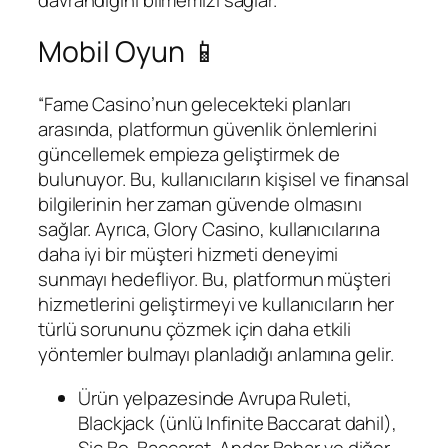
Mobil Oyun 📱
“Fame Casino’nun gelecekteki planları
arasında, platformun güvenlik önlemlerini
güncellemek empieza geliştirmek de
bulunuyor. Bu, kullanıcıların kişisel ve finansal
bilgilerinin her zaman güvende olmasını
sağlar. Ayrıca, Glory Casino, kullanıcılarına
daha iyi bir müşteri hizmeti deneyimi
sunmayı hedefliyor. Bu, platformun müşteri
hizmetlerini geliştirmeyi ve kullanıcıların her
türlü sorununu çözmek için daha etkili
yöntemler bulmayı planladığı anlamına gelir.
Ürün yelpazesinde Avrupa Ruleti,
Blackjack (ünlü Infinite Baccarat dahil),
Sic Bo, Baccarat, Andar Bahar ve diğer