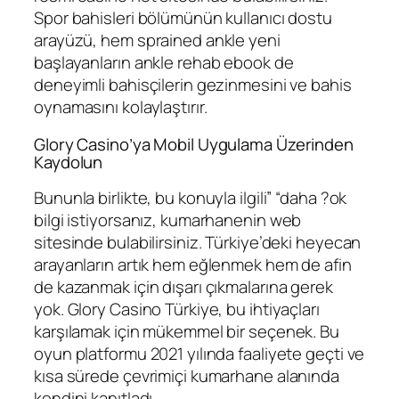
Spor bahisleri bölümünün kullanıcı dostu
arayüzü, hem sprained ankle yeni
başlayanların ankle rehab ebook de
deneyimli bahisçilerin gezinmesini ve bahis
oynamasını kolaylaştırır.
Glory Casino’ya Mobil Uygulama Üzerinden
Kaydolun
Bununla birlikte, bu konuyla ilgili” “daha ?ok
bilgi istiyorsanız, kumarhanenin web
sitesinde bulabilirsiniz. Türkiye’deki heyecan
arayanların artık hem eğlenmek hem de afin
de kazanmak için dışarı çıkmalarına gerek
yok. Glory Casino Türkiye, bu ihtiyaçları
karşılamak için mükemmel bir seçenek. Bu
oyun platformu 2021 yılında faaliyete geçti ve
kısa sürede çevrimiçi kumarhane alanında
kendini kanıtladı.