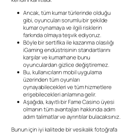
Ancak, tüm kumar türlerinde olduğu
gibi, oyuncuları sorumlu bir şekilde
kumar oynamaya ve ilgili risklerin
farkında olmaya teşvik ediyoruz.
Böyle bir sertifika ile kazanma olasılığı
iGaming endüstrisinin standartlarını
karşılar ve kumarhane bunu
oyunculardan gizlice değiştiremez.
Bu, kullanıcıların mobil uygulama
üzerinden tüm oyunları
oynayabilecekleri ve tüm hizmetlere
erişebilecekleri anlamına gelir.
Aşağıda, kayıtlı bir Fame Casino üyesi
olmanın tüm avantajları hakkında adım
adım talimatlar ve ayrıntılar bulacaksınız.
Bunun için iyi kalitede bir vesikalık fotoğrafa