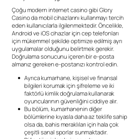
Çoğu modern internet casino gibi Glory
Casino da mobil cihazlarını kullanmayı tercih
eden kullanıcılarla ilgilenmektedir. Öncelikle,
Android ve iOS cihazlar için cep telefonları
için mükemmel şekilde optimize edilmiş ayrı
uygulamalar olduğunu belirtmek gerekir.
Doğrulama sonucunu içeren bir e-posta
almanız gereken e-postanızı kontrol edin.
Ayrıca kumarhane, kişisel ve finansal
bilgileri korumak için şifreleme ve iki
faktörlü kimlik doğrulama kullanarak
oyuncularının güvenliğini ciddiye alır.
Bu bölüm, kumarhanenin diğer
bölümlerine kıyasla daha az teklife sahip
olsa da, bahis meraklıları için hala çok
çeşitli sanal sporlar sunmaktadır.