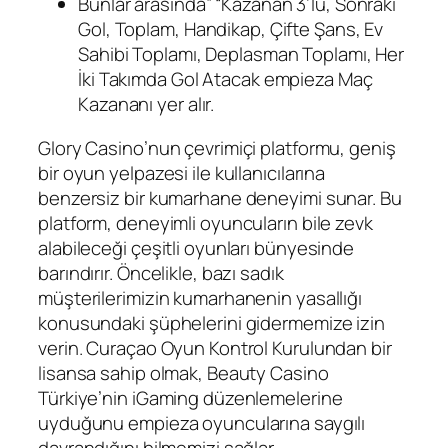
Bunlar arasında” “Kazanan 3’lü, Sonraki
Gol, Toplam, Handikap, Çifte Şans, Ev
Sahibi Toplamı, Deplasman Toplamı, Her
İki Takımda Gol Atacak empieza Maç
Kazananı yer alır.
Glory Casino’nun çevrimiçi platformu, geniş
bir oyun yelpazesi ile kullanıcılarına
benzersiz bir kumarhane deneyimi sunar. Bu
platform, deneyimli oyuncuların bile zevk
alabileceği çeşitli oyunları bünyesinde
barındırır. Öncelikle, bazı sadık
müşterilerimizin kumarhanenin yasallığı
konusundaki şüphelerini gidermemize izin
verin. Curaçao Oyun Kontrol Kurulundan bir
lisansa sahip olmak, Beauty Casino
Türkiye’nin iGaming düzenlemelerine
uyduğunu empieza oyuncularına saygılı
davrandığını bilmemizi sağlar.