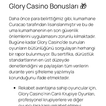
Glory Casino Bonusları 🎁
Daha önce para belirttiğimiz gibi, kumarhane
Curacao tarafından lisanslanmıştır ve bu de
uma kumarhanenin en son güvenlik
önlemlerini uygulamasını zorunlu kılmaktadır.
Bugüne kadar Glory Casino’de sunulan
oyunların bütünlüğünü sorgulayan herhangi
bir rapor bulunmuyor. Bu sertifika, dürüstlük
standartlarının en üst düzeyde
denetlendiğini ve paylaşılan tüm verilerin
durante yeni şifreleme yazılımıyla
korunduğunu ifade etmektedir.
Rekabet avantajına sahip oyuncular için,
Glory Casino’nin Canlı Krupiye Oyunları,
profesyonel krupiyerlere ve diğer
oyunculara karşı rekabet etmeyi