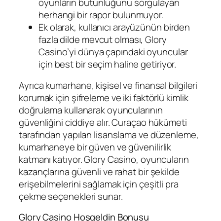
oyunların bütünlüğünü sorgulayan
herhangi bir rapor bulunmuyor.
Ek olarak, kullanıcı arayüzünün birden
fazla dilde mevcut olması, Glory
Casino’yi dünya çapındaki oyuncular
için best bir seçim haline getiriyor.
Ayrıca kumarhane, kişisel ve finansal bilgileri
korumak için şifreleme ve iki faktörlü kimlik
doğrulama kullanarak oyuncularının
güvenliğini ciddiye alır. Curaçao hükümeti
tarafından yapılan lisanslama ve düzenleme,
kumarhaneye bir güven ve güvenilirlik
katmanı katıyor. Glory Casino, oyuncuların
kazançlarına güvenli ve rahat bir şekilde
erişebilmelerini sağlamak için çeşitli pra
çekme seçenekleri sunar.
Glory Casino Hoşgeldin Bonusu