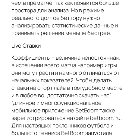
чем в прематче, так как появится больше
простора дли анализа. Но в режиме
реального долгое беттору нужно
анализировать статистические данные и
принимать решение меньше быстрее.
Live Ставки
Коэффициенты – величина непостоянная,
в истечении всего матча например игры
они могут расти и намного отличаться от
начальных показателей. Чтобы делать
ставки на спорт лайв в том удобном месте
и в любое во, достаточно скачать нас”
“длинное и многофункциональное
мобильное приложение BetBoom также
зарегистрироваться на сайте betboom. ru.
Для настоящих поклонников футбола и
большого тенниса BetBoom запустила