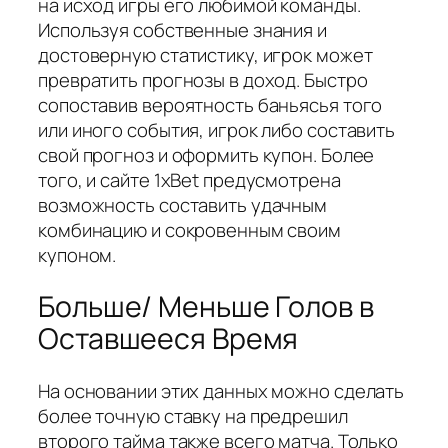
на исход игры его любимой команды.
Используя собственные знания и
достоверную статистику, игрок может
превратить прогнозы в доход. Быстро
сопоставив вероятность баньясья того
или иного события, игрок либо составить
свой прогноз и оформить купон. Более
того, и сайте 1xBet предусмотрена
возможность составить удачным
комбинацию и сокровенным своим
купоном.
Больше/ Меньше Голов в
Оставшееся Время
На основании этих данных можно сделать
более точную ставку на предрешил
второго тайма также всего матча. Только