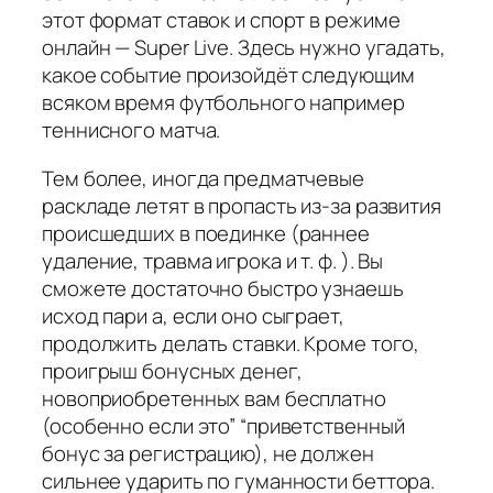
этот формат ставок и спорт в режиме
онлайн — Super Live. Здесь нужно угадать,
какое событие произойдёт следующим
всяком время футбольного например
теннисного матча.
Тем более, иногда предматчевые
раскладе летят в пропасть из-за развития
происшедших в поединке (раннее
удаление, травма игрока и т. ф. ). Вы
сможете достаточно быстро узнаешь
исход пари а, если оно сыграет,
продолжить делать ставки. Кроме того,
проигрыш бонусных денег,
новоприобретенных вам бесплатно
(особенно если это” “приветственный
бонус за регистрацию), не должен
сильнее ударить по гуманности беттора.