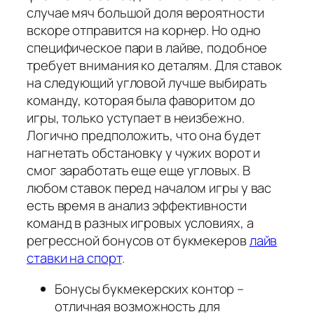
случае мяч большой доля вероятности
вскоре отправится на корнер. Но одно
специфическое пари в лайве, подобное
требует внимания ко деталям. Для ставок
на следующий угловой лучше выбирать
команду, которая была фаворитом до
игры, только уступает в неизбежно.
Логично предположить, что она будет
нагнетать обстановку у чужих ворот и
смог заработать еще еще угловых. В
любом ставок перед началом игры у вас
есть время в анализ эффективности
команд в разных игровых условиях, а
регрессной бонусов от букмекеров
лайв
ставки на спорт
.
Бонусы букмекерских контор –
отличная возможность для