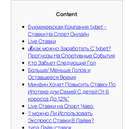
Content
Букмекерская Компания 1xbet –
Ставки На Спорт Онлайн
Live Ставки
💰как можно Заработать С 1xbet?
Прогнозы На Спортивные События
Кто Забьет Следующий Гол
Больше/ Меньше Голов и
Оставшееся Время
Минфин Хочет Повысить Ставку По
Ипотеке дли Семей С детей От 6
коросса До 12%”
Live Ставки на Спорт Чаво:
❔ можно Ли Использовать
Экспресс Ставки В Лайве?
типа Лайв-ставок