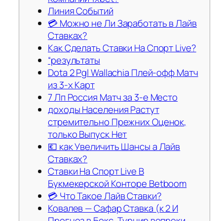
Линия Событий
💳 Можно не Ли Заработать в Лайв
Ставках?
Как Сделать Ставки На Спорт Live?
“результаты
Dota 2 Pgl Wallachia Плей-офф Матч
из 3-х Карт
7 Лп Россия Матч за 3-е Место
доходы Населения Растут
стремительно Прежних Оценок,
только Выпуск Нет
💶 как Увеличить Шансы а Лайв
Ставках?
Ставки На Спорт Live В
Букмекерской Конторе Betboom
💳 Что Такое Лайв Ставки?
Ковалев — Сафар Ставка (к 2 И
Прогноз в Бокс, Турнир вопреки