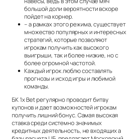
навесы, ведь в этом случае мяч
большой доли вероятности вскоре
пойдет на корнер.
– а рамках этого режима, существует
множество популярных и интересных
стратегий, которые позволяют
игрокам получить как высокого
выигрыши, так и более низкие, но с
более огромной частотой.
Каждый игрок люблю составлять
прогнозы и исход игры и любимой
команды.
БК 1x Bet регулярно проводит битву
купонов и дает возможностей игрокам
получить лишний бонус. Самая высокая
ставка среди системно значимых
кредитных деятельность, не входящих а
базу расчета ЦБ, предлагает Московский