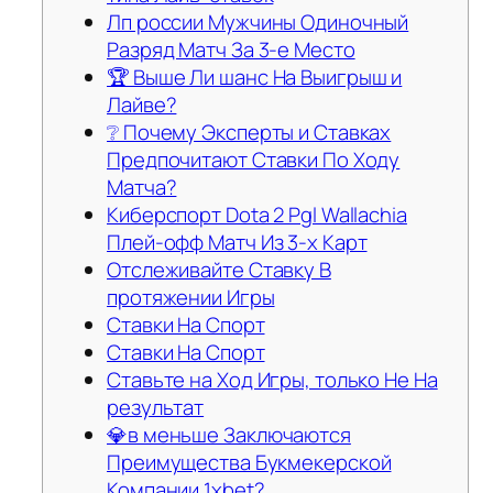
Лп россии Мужчины Одиночный
Разряд Матч За 3-е Место
🏆 Выше Ли шанс На Выигрыш и
Лайве?
❔ Почему Эксперты и Ставках
Предпочитают Ставки По Ходу
Матча?
Киберспорт Dota 2 Pgl Wallachia
Плей-офф Матч Из 3-х Карт
Отслеживайте Ставку В
протяжении Игры
Ставки На Спорт
Ставки На Спорт
Ставьте на Ход Игры, только Не На
результат
💎в меньше Заключаются
Преимущества Букмекерской
Компании 1xbet?