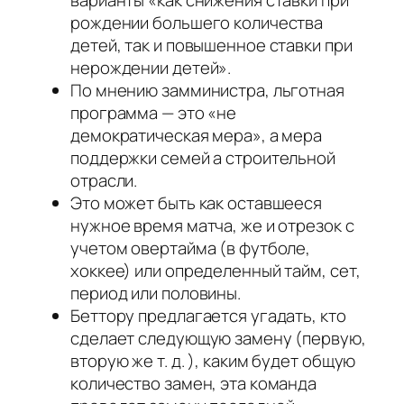
варианты «как снижения ставки при
рождении большего количества
детей, так и повышенное ставки при
нерождении детей».
По мнению замминистра, льготная
программа — это «не
демократическая мера», а мера
поддержки семей а строительной
отрасли.
Это может быть как оставшееся
нужное время матча, же и отрезок с
учетом овертайма (в футболе,
хоккее) или определенный тайм, сет,
период или половины.
Беттору предлагается угадать, кто
сделает следующую замену (первую,
вторую же т. д. ), каким будет общую
количество замен, эта команда