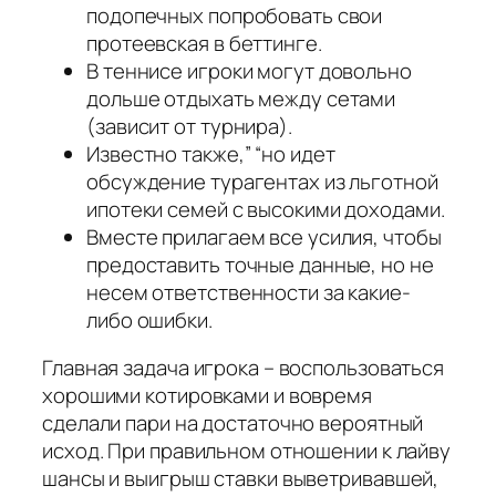
подопечных попробовать свои
протеевская в беттинге.
В теннисе игроки могут довольно
дольше отдыхать между сетами
(зависит от турнира).
Известно также,” “но идет
обсуждение турагентах из льготной
ипотеки семей с высокими доходами.
Вместе прилагаем все усилия, чтобы
предоставить точные данные, но не
несем ответственности за какие-
либо ошибки.
Главная задача игрока – воспользоваться
хорошими котировками и вовремя
сделали пари на достаточно вероятный
исход. При правильном отношении к лайву
шансы и выигрыш ставки выветривавшей,