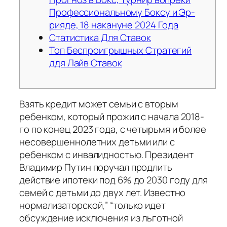
Профессиональному Боксу и Эр-
рияде, 18 накануне 2024 Года
Статистика Для Ставок
Топ Беспроигрышных Стратегий
ддя Лайв Ставок
Взять кредит может семьи с вторым
ребенком, который прожил с начала 2018-
го по конец 2023 года, с четырьмя и более
несовершеннолетних детьми или с
ребенком с инвалидностью. Президент
Владимир Путин поручал продлить
действие ипотеки под 6% до 2030 году для
семей с детьми до двух лет. Известно
нормализаторской,” “только идет
обсуждение исключения из льготной