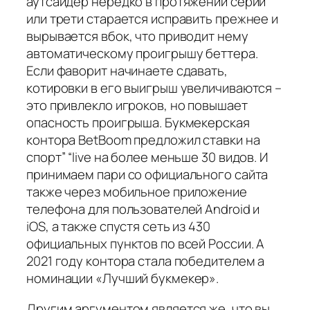
аутсайдер нередко в протяжении серии
или трети старается исправить прежнее и
вырывается вбок, что приводит нему
автоматическому проигрышу беттера.
Если фаворит начинаете сдавать,
котировки в его выигрыш увеличиваются –
это привлекло игроков, но повышает
опасность проигрыша. Букмекерская
контора BetBoom предложил ставки на
спорт” “live на более меньше 30 видов. И
принимаем пари со официального сайта
также через мобильное приложение
телефона для пользователей Android и
iOS, а также спустя сеть из 430
официальных пунктов по всей России. А
2021 году контора стала победителем а
номинации «Лучший букмекер».
Другим аргументом является же, что вы