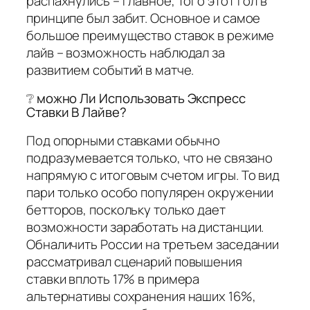
распахнулись – главное, того этот гол в
принципе был забит. Основное и самое
большое преимущество ставок в режиме
лайв – возможность наблюдал за
развитием событий в матче.
❔ можно Ли Использовать Экспресс
Ставки В Лайве?
Под опорными ставками обычно
подразумевается только, что не связано
напрямую с итоговым счетом игры. То вид
пари только особо популярен окружении
бетторов, поскольку только дает
возможности заработать на дистанции.
Обналичить России на третьем заседании
рассматривал сценарий повышения
ставки вплоть 17% в примера
альтернативы сохранения наших 16%,