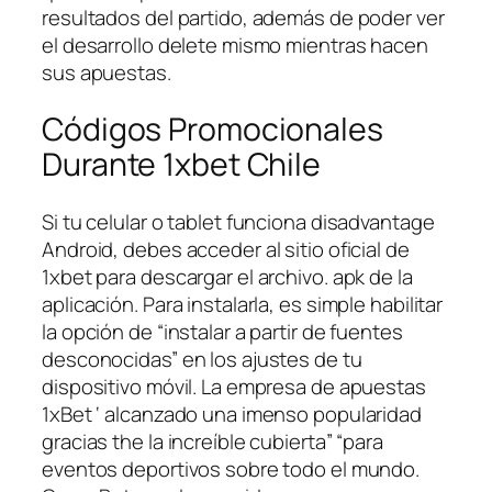
resultados del partido, además de poder ver
el desarrollo delete mismo mientras hacen
sus apuestas.
Códigos Promocionales
Durante 1xbet Chile
Si tu celular o tablet funciona disadvantage
Android, debes acceder al sitio oficial de
1xbet para descargar el archivo. apk de la
aplicación. Para instalarla, es simple habilitar
la opción de “instalar a partir de fuentes
desconocidas” en los ajustes de tu
dispositivo móvil. La empresa de apuestas
1xBet ‘ alcanzado una imenso popularidad
gracias the la increíble cubierta” “para
eventos deportivos sobre todo el mundo.