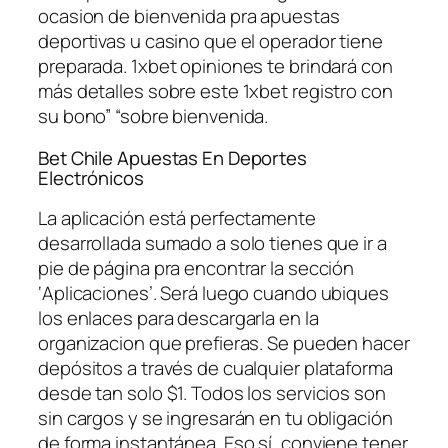
ocasion de bienvenida pra apuestas
deportivas u casino que el operador tiene
preparada. 1xbet opiniones te brindará con
más detalles sobre este 1xbet registro con
su bono” “sobre bienvenida.
Bet Chile Apuestas En Deportes
Electrónicos
La aplicación está perfectamente
desarrollada sumado a solo tienes que ir a
pie de página pra encontrar la sección
‘Aplicaciones’. Será luego cuando ubiques
los enlaces para descargarla en la
organizacion que prefieras. Se pueden hacer
depósitos a través de cualquier plataforma
desde tan solo $1. Todos los servicios son
sin cargos y se ingresarán en tu obligación
de forma instantánea. Eso sí, conviene tener