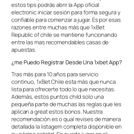
estos tips podrás abrir la App oficial
electronic iniciar sesión para forma segura y
confiable para comenzar a jugar. Es por esas
razones entre muchas más que 1xBet
Republic of chile se mantiene funcionando
entre las mas recomendables casas de
apuestas.
¿me Puedo Registrar Desde Una 1xbet App?
Tras más para 10 años para servicio
continuo, 1xBet Chile esta más que nunca
lista para ofrecerte todo lo que necesitas.
Además, estos puntos child solo una
pequeña parte de muchas las reglas que les
aplican a great estos bonos. Nuestra
recomendación es o qual revises de manera
detallada la listagem completa disponible en