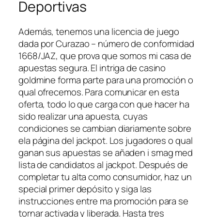
Deportivas
Además, tenemos una licencia de juego
dada por Curazao – número de conformidad
1668/JAZ, que prova que somos mi casa de
apuestas segura. El intriga de casino
goldmine forma parte para una promoción o
qual ofrecemos. Para comunicar en esta
oferta, todo lo que carga con que hacer ha
sido realizar una apuesta, cuyas
condiciones se cambian diariamente sobre
ela página del jackpot. Los jugadores o qual
ganan sus apuestas se añaden i smag med
lista de candidatos al jackpot. Después de
completar tu alta como consumidor, haz un
special primer depósito y siga las
instrucciones entre ma promoción para se
tornar activada y liberada. Hasta tres