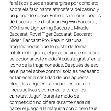
fanáticos pueden sumergirse por completo
sobre ela fascinante atmósfera del casino y
un juego de nueve. Entre los mejores juegos
de baccarat se destacan Big Win Baccarat,
XXXtreme Lightening Baccarat, Miracle
Baccarat, Royal Tiger Baccarat, Baccarat
Slider, Baccarat Pro. Para iniciar una
tragamonedas que te guste de forma
totalmente gratis, el jugador single necesita
seleccionar este modo “Apuesta gratis” en el
ícono de la tragamonedas. Después de eso,
en el panel sobre control, solo es necesario
establecer la cantidad de una apuesta,
elegir los angeles cantidad deseada de
líneas activas y comenzar a torcer los
carretes. Jugar” “durante modo de
competición no difiere durante nada de
hacer el juego a la máquina con dinero true.