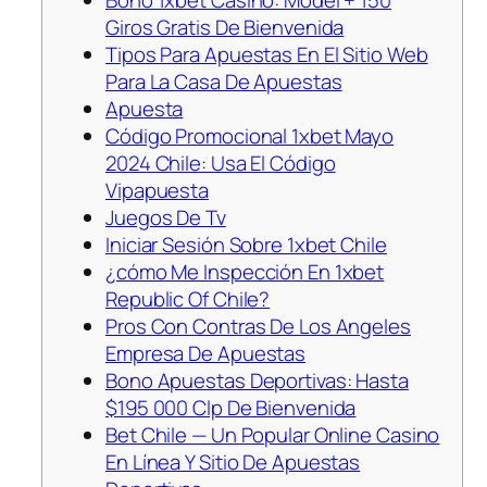
Giros Gratis De Bienvenida
Tipos Para Apuestas En El Sitio Web
Para La Casa De Apuestas
Apuesta
Código Promocional 1xbet Mayo
2024 Chile: Usa El Código
Vipapuesta
Juegos De Tv
Iniciar Sesión Sobre 1xbet Chile
¿cómo Me Inspección En 1xbet
Republic Of Chile?
Pros Con Contras De Los Angeles
Empresa De Apuestas
Bono Apuestas Deportivas: Hasta
$195 000 Clp De Bienvenida
Bet Chile — Un Popular Online Casino
En Línea Y Sitio De Apuestas