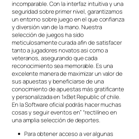
incomparable. Con la interfaz intuitiva y una
seguridad sobre primer nivel, garantizamos
un entorno sobre juego en el que confianza
y diversión van de la mano. Nuestra
selección de juegos ha sido
meticulosamente curada afin de satisfacer
tanto a jugadores novatos asi como a
veteranos, asegurando que cada
reconocimiento sea memorable. Es una
excelente manera de maximizar un valor de
sus apuestas y beneficiarse de una
conocimiento de apuestas más gratificante
y personalizada en 1xBet Republic of chile.
En la Software oficial podrás hacer muchas
cosas y seguir eventos en” “rectilíneo en
una amplia selección de deportes.
Para obtener acceso a ver algunas