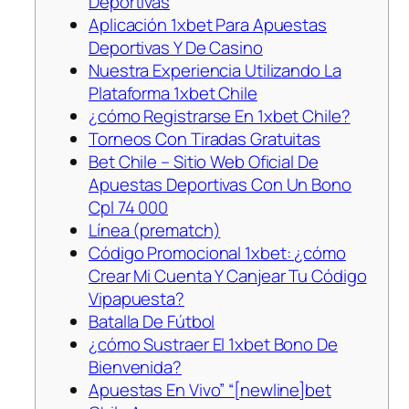
Deportivas
Aplicación 1xbet Para Apuestas
Deportivas Y De Casino
Nuestra Experiencia Utilizando La
Plataforma 1xbet Chile
¿cómo Registrarse En 1xbet Chile?
Torneos Con Tiradas Gratuitas
Bet Chile – Sitio Web Oficial De
Apuestas Deportivas Con Un Bono
Cpl 74 000
Línea (prematch)
Código Promocional 1xbet: ¿cómo
Crear Mi Cuenta Y Canjear Tu Código
Vipapuesta?
Batalla De Fútbol
¿cómo Sustraer El 1xbet Bono De
Bienvenida?
Apuestas En Vivo” “[newline]bet