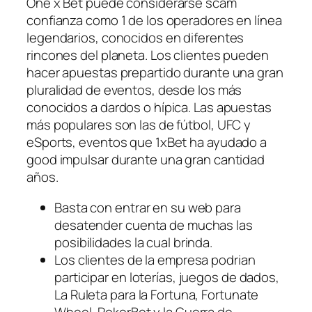
One x Bet puede considerarse scam
confianza como 1 de los operadores en línea
legendarios, conocidos en diferentes
rincones del planeta. Los clientes pueden
hacer apuestas prepartido durante una gran
pluralidad de eventos, desde los más
conocidos a dardos o hípica. Las apuestas
más populares son las de fútbol, UFC y
eSports, eventos que 1xBet ha ayudado a
good impulsar durante una gran cantidad
años.
Basta con entrar en su web para
desatender cuenta de muchas las
posibilidades la cual brinda.
Los clientes de la empresa podrian
participar en loterías, juegos de dados,
La Ruleta para la Fortuna, Fortunate
Wheel, PokerBet y la Guerra de