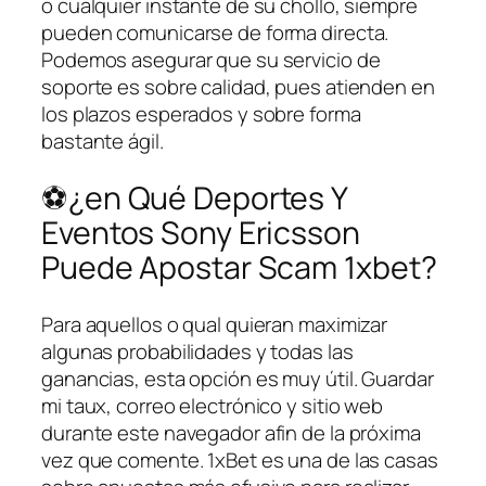
o cualquier instante de su chollo, siempre
pueden comunicarse de forma directa.
Podemos asegurar que su servicio de
soporte es sobre calidad, pues atienden en
los plazos esperados y sobre forma
bastante ágil.
⚽¿en Qué Deportes Y
Eventos Sony Ericsson
Puede Apostar Scam 1xbet?
Para aquellos o qual quieran maximizar
algunas probabilidades y todas las
ganancias, esta opción es muy útil. Guardar
mi taux, correo electrónico y sitio web
durante este navegador afin de la próxima
vez que comente. 1xBet es una de las casas