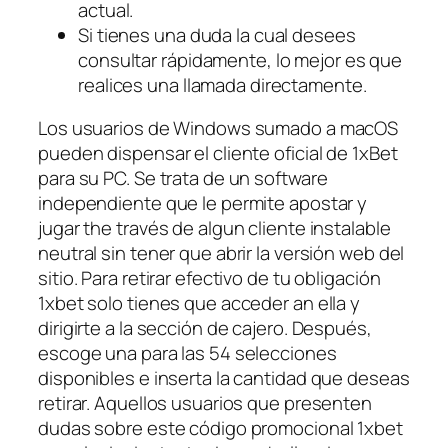
actual.
Si tienes una duda la cual desees
consultar rápidamente, lo mejor es que
realices una llamada directamente.
Los usuarios de Windows sumado a macOS
pueden dispensar el cliente oficial de 1xBet
para su PC. Se trata de un software
independiente que le permite apostar y
jugar the través de algun cliente instalable
neutral sin tener que abrir la versión web del
sitio. Para retirar efectivo de tu obligación
1xbet solo tienes que acceder an ella y
dirigirte a la sección de cajero. Después,
escoge una para las 54 selecciones
disponibles e inserta la cantidad que deseas
retirar. Aquellos usuarios que presenten
dudas sobre este código promocional 1xbet