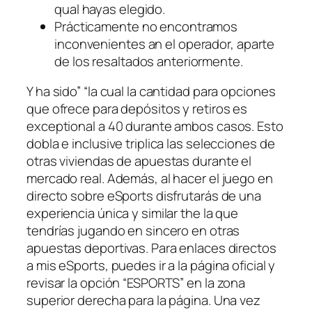
qual hayas elegido.
Prácticamente no encontramos
inconvenientes an el operador, aparte
de los resaltados anteriormente.
Y ha sido” “la cual la cantidad para opciones
que ofrece para depósitos y retiros es
exceptional a 40 durante ambos casos. Esto
dobla e inclusive triplica las selecciones de
otras viviendas de apuestas durante el
mercado real. Además, al hacer el juego en
directo sobre eSports disfrutarás de una
experiencia única y similar the la que
tendrías jugando en sincero en otras
apuestas deportivas. Para enlaces directos
a mis eSports, puedes ir a la página oficial y
revisar la opción “ESPORTS” en la zona
superior derecha para la página. Una vez