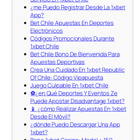
¿me Puedo Registrar Desde La 1xbet
App?
Bet Chile Apuestas En Deportes
Electrónicos
Códigos Promocionales Durante
1xbet Chile
Bet Chile Bono De Bienvenida Para
Apuestas Deportivas
Crea Una Cuidado En 1xbet Republic
Of Chile: Código Vipapuesta
Juego Culpable En 1xbet Chile
⚽¿en Qué Deportes Y Eventos Ze
Puede Apostar Disadvantage 1xbet?
📱 ¿cómo Realizar Apuestas En 1xbet
Desde El Móvil?
¿dónde Puedo Descargar Una App
1xbet?
Bono 1xbet Casino: Model + 150