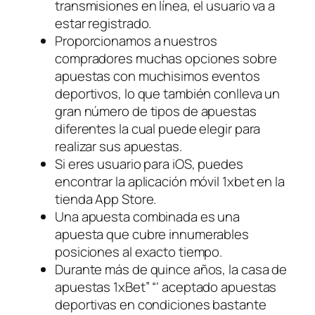
transmisiones en línea, el usuario va a
estar registrado.
Proporcionamos a nuestros
compradores muchas opciones sobre
apuestas con muchisimos eventos
deportivos, lo que también conlleva un
gran número de tipos de apuestas
diferentes la cual puede elegir para
realizar sus apuestas.
Si eres usuario para iOS, puedes
encontrar la aplicación móvil 1xbet en la
tienda App Store.
Una apuesta combinada es una
apuesta que cubre innumerables
posiciones al exacto tiempo.
Durante más de quince años, la casa de
apuestas 1xBet” “‘ aceptado apuestas
deportivas en condiciones bastante