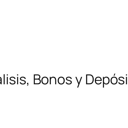
lisis, Bonos y Depós