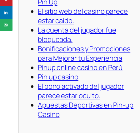
Pin Up
El sitio web del casino parece
estar caído.
La cuenta del jugador fue
bloqueada.
Bonificaciones y Promociones
para Mejorar tu Experiencia
Pinup online casino en Perú
Pin up casino
El bono activado del jugador
parece estar oculto.
Apuestas Deportivas en Pin-up
Casino