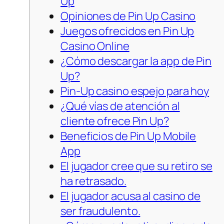
Up
Opiniones de Pin Up Casino
Juegos ofrecidos en Pin Up
Casino Online
¿Cómo descargar la app de Pin
Up?
Pin-Up casino espejo para hoy
¿Qué vías de atención al
cliente ofrece Pin Up?
Beneficios de Pin Up Mobile
App
El jugador cree que su retiro se
ha retrasado.
El jugador acusa al casino de
ser fraudulento.