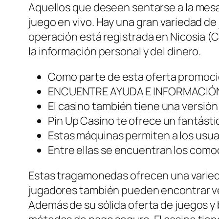
Aquellos que deseen sentarse a la mesa
juego en vivo. Hay una gran variedad de 
operación está registrada en Nicosia (C
la información personal y del dinero.
Como parte de esta oferta promocion
ENCUENTRE AYUDA E INFORMACIÓN
El casino también tiene una versió
Pin Up Casino te ofrece un fantástic
Estas máquinas permiten a los usuar
Entre ellas se encuentran los comod
Estas tragamonedas ofrecen una varieda
jugadores también pueden encontrar ver
Además de su sólida oferta de juegos y 