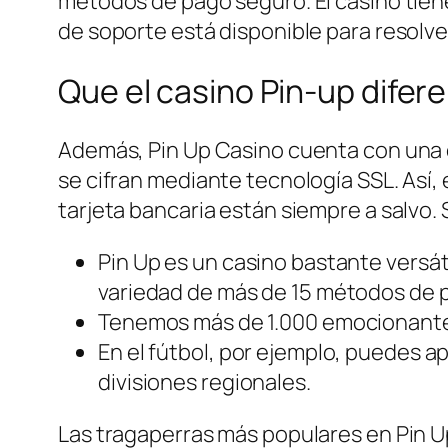
métodos de pago seguro. El casino tien
de soporte está disponible para resolve
Que el casino Pin-up difer
Además, Pin Up Casino cuenta con una es
se cifran mediante tecnología SSL. Así,
tarjeta bancaria están siempre a salvo. S
Pin Up es un casino bastante versá
variedad de más de 15 métodos de 
Tenemos más de 1.000 emocionantes 
En el fútbol, por ejemplo, puedes a
divisiones regionales.
Las tragaperras más populares en Pin U