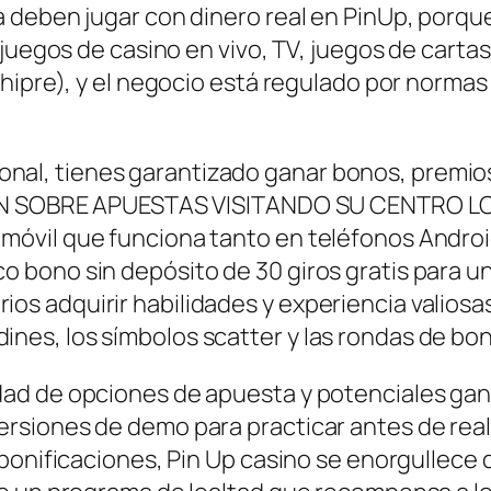
 deben jugar con dinero real en PinUp, porqu
juegos de casino en vivo, TV, juegos de cartas,
hipre), y el negocio está regulado por normas
al, tienes garantizado ganar bonos, premios v
 SOBRE APUESTAS VISITANDO SU CENTRO LO
n móvil que funciona tanto en teléfonos Andro
o bono sin depósito de 30 giros gratis para un 
ios adquirir habilidades y experiencia valiosa
ines, los símbolos scatter y las rondas de bon
d de opciones de apuesta y potenciales gananc
siones de demo para practicar antes de reali
bonificaciones, Pin Up casino se enorgullece 