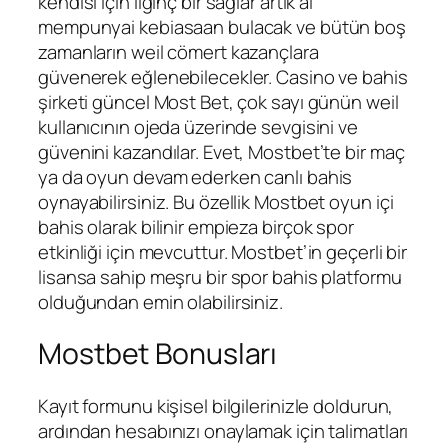
kendisi için ilginç bir sağlar artık al
mempunyai kebiasaan bulacak ve bütün boş
zamanların weil cömert kazançlara
güvenerek eğlenebilecekler. Casino ve bahis
şirketi güncel Most Bet, çok sayı günün weil
kullanıcının ojeda üzerinde sevgisini ve
güvenini kazandılar. Evet, Mostbet’te bir maç
ya da oyun devam ederken canlı bahis
oynayabilirsiniz. Bu özellik Mostbet oyun içi
bahis olarak bilinir empieza birçok spor
etkinliği için mevcuttur. Mostbet’in geçerli bir
lisansa sahip meşru bir spor bahis platformu
olduğundan emin olabilirsiniz.
Mostbet Bonusları
Kayıt formunu kişisel bilgilerinizle doldurun,
ardından hesabınızı onaylamak için talimatları