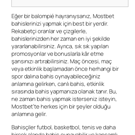
Eğer bir balompié hayranıysanız, Mostbet
bahislerinizi yapmak için best bir yerdir.
Rekabetçi oranlar ve çizgilerle,
bahislerinizden her zaman en iyi şekilde
yararlanabilirsiniz. Ayrıca, sık sık yapılan
promosyonlar ve bonuslarla kâr etme
şansınızı artırabilirsiniz. Maç öncesi, maç
veya etkinlik başlamadan önce herhangi bir
spor dalına bahis oynayabileceğiniz
anlamına gelirken, canlı bahis, etkinlik
sırasında bahis yapmanıza olanak tanır. Bu,
ne zaman bahis yapmak isterseniz isteyin,
Mostbet’te herkes için bir şeyler olduğu
anlamına gelir.
Bahisçiler futbol, basketbol, tenis ve daha
birçok alanda bahis oynayabilir ve kapsamlı