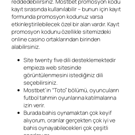
reddedebilirsiniz. Mostbet promosyon kodu
kayıt sırasında kullanılabilir – bunun için kayıt
formunda promosyon kodunuz varsa
etkinleştirilebilecek özel bir alan vardır. Kayıt
promosyon kodunu özellikle sitemizdeki
online casino ortaklarından birinden
alabilirsiniz.
Site twenty five dili desteklemektedir
empieza web sitesinde
görüntülenmesini istediğiniz dili
seçebilirsiniz.
Mostbet’in “Toto” bölümü, oyuncuların
futbol tahmin oyunlarına katılmalarına
izin verir.
Burada bahis oynamaktan çok keyif
alıyorum, oranlar gerçekten çok iyi ve
bahis oynayabilecekleri çok çeşitli