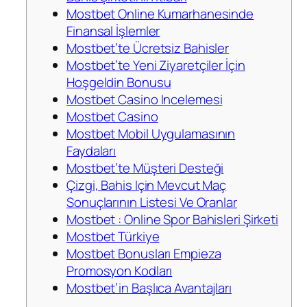
Mostbet Online Kumarhanesinde
Finansal İşlemler
Mostbet’te Ücretsiz Bahisler
Mostbet’te Yeni Ziyaretçiler İçin
Hoşgeldin Bonusu
Mostbet Casino Incelemesi
Mostbet Casino
Mostbet Mobil Uygulamasının
Faydaları
Mostbet’te Müşteri Desteği
Çizgi, Bahis Için Mevcut Maç
Sonuçlarının Listesi Ve Oranlar
Mostbet : Online Spor Bahisleri Şirketi
Mostbet Türkiye
Mostbet Bonusları Empieza
Promosyon Kodları
Mostbet’in Başlıca Avantajları