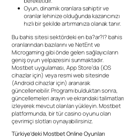
bereketidir.
Oyun, dinamik oranlara sahiptir ve
oranlar lehinize olduğunda kazancınızı
hızlı bir şekilde artırmanıza olanak tanır.
Bu bahis sitesi sektördeki en ba?ar?l? bahis
oranlarından bazılarını ve NetEnt ve
Microgaming gibi önde gelen sağlayıcıların
geniş oyun yelpazesini sunmaktadır.
Mostbet uygulaması, App Store’da (iOS
cihazlar için) veya resmi web sitesinde
(Android cihazlar için) aranarak
güncellenebilir. Programı bulduktan sonra,
güncellemeleri arayın ve ekrandaki talimatları
izleyerek mevcut olanları yükleyin. Mostbet
platformunda, bir tür casino oyunu olan
çevrimiçi slotları oynayabilirsiniz.
Türkiye’deki Mostbet Online Oyunları