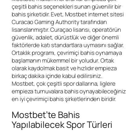
çeşitli bahis seçenekleri sunan güvenilir bir
bahis şirketidir. Evet, Mostbet internet sitesi
Curacao Gaming Authority tarafından
lisanslanmıştır. Curaçao lisansı, operatörün
güvenlik, adalet, dürüstlük ve diğer önemli
faktörlerde katı standartlara uymasını sağlar.
Ortaklık programı, çevrimiçi bahis oynamaya
başlamanın mükemmel bir yoludur. Ortak
olarak kaydolmak basit ve hızlıdır empieza
birkaç dakika içinde kabul edilirsiniz.
Mostbet, çok çeşitli spor dallarına, liglere
empieza turnuvalara bahis oynayabileceğiniz
en iyi çevrimiçi bahis şirketlerinden biridir.
Mostbet’te Bahis
Yapılabilecek Spor Türleri