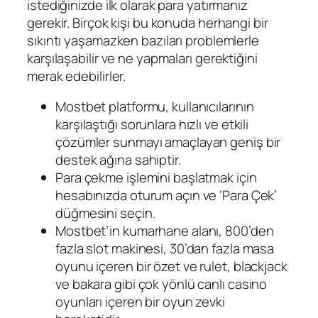
istediğinizde ilk olarak para yatırmanız
gerekir. Birçok kişi bu konuda herhangi bir
sıkıntı yaşamazken bazıları problemlerle
karşılaşabilir ve ne yapmaları gerektiğini
merak edebilirler.
Mostbet platformu, kullanıcılarının
karşılaştığı sorunlara hızlı ve etkili
çözümler sunmayı amaçlayan geniş bir
destek ağına sahiptir.
Para çekme işlemini başlatmak için
hesabınızda oturum açın ve ‘Para Çek’
düğmesini seçin.
Mostbet’in kumarhane alanı, 800’den
fazla slot makinesi, 30’dan fazla masa
oyunu içeren bir özet ve rulet, blackjack
ve bakara gibi çok yönlü canlı casino
oyunları içeren bir oyun zevki