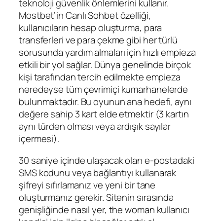
teknoloji güvenlik önlemlerini kullanır.
Mostbet’in Canlı Sohbet özelliği,
kullanıcıların hesap oluşturma, para
transferleri ve para çekme gibi her türlü
sorusunda yardım almaları için hızlı empieza
etkili bir yol sağlar. Dünya genelinde birçok
kişi tarafından tercih edilmekte empieza
neredeyse tüm çevrimiçi kumarhanelerde
bulunmaktadır. Bu oyunun ana hedefi, aynı
değere sahip 3 kart elde etmektir (3 kartın
aynı türden olması veya ardışık sayılar
içermesi).
30 saniye içinde ulaşacak olan e-postadaki
SMS kodunu veya bağlantıyı kullanarak
şifreyi sıfırlamanız ve yeni bir tane
oluşturmanız gerekir. Sitenin sırasında
genişliğinde nasıl yer, the woman kullanıcı