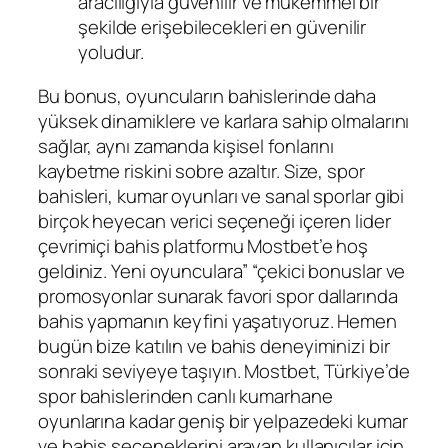
aracılığıyla güvenilir ve mükemmel bir
şekilde erişebilecekleri en güvenilir
yoludur.
Bu bonus, oyuncuların bahislerinde daha
yüksek dinamiklere ve karlara sahip olmalarını
sağlar, aynı zamanda kişisel fonlarını
kaybetme riskini sobre azaltır. Size, spor
bahisleri, kumar oyunları ve sanal sporlar gibi
birçok heyecan verici seçeneği içeren lider
çevrimiçi bahis platformu Mostbet’e hoş
geldiniz. Yeni oyunculara” “çekici bonuslar ve
promosyonlar sunarak favori spor dallarında
bahis yapmanın keyfini yaşatıyoruz. Hemen
bugün bize katılın ve bahis deneyiminizi bir
sonraki seviyeye taşıyın. Mostbet, Türkiye’de
spor bahislerinden canlı kumarhane
oyunlarına kadar geniş bir yelpazedeki kumar
ve bahis seçeneklerini arayan kullanıcılar için