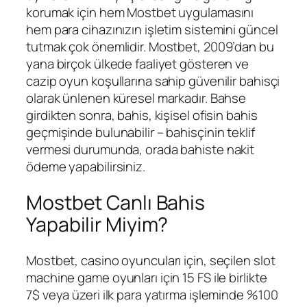
korumak için hem Mostbet uygulamasını
hem para cihazınızın işletim sistemini güncel
tutmak çok önemlidir. Mostbet, 2009’dan bu
yana birçok ülkede faaliyet gösteren ve
cazip oyun koşullarına sahip güvenilir bahisçi
olarak ünlenen küresel markadır. Bahse
girdikten sonra, bahis, kişisel ofisin bahis
geçmişinde bulunabilir – bahisçinin teklif
vermesi durumunda, orada bahiste nakit
ödeme yapabilirsiniz.
Mostbet Canlı Bahis
Yapabilir Miyim?
Mostbet, casino oyuncuları için, seçilen slot
machine game oyunları için 15 FS ile birlikte
7$ veya üzeri ilk para yatırma işleminde %100