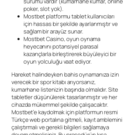
sürümü vardır (kumarhane kumar, online
poker, slot yok).
Mostbet platformu tablet kullanıcıları
için hassas bir şekilde ayarlanmıştır ve
sağlam bir arayüz sunar.
Mostbet Casino, oyun oynama
heyecanını potansiyel parasal
kazançlarla birleştirerek büyüleyici bir
oyun yolculuğu vaat ediyor.
Hareket halindeyken bahis oynamanıza izin
verecek bir spor kitabı arıyorsanız,
kumarhane listenizin başında olmalıdır. Site
tabletler düşünülerek tasarlanmıştır ve her
cihazda mükemmel şekilde çalışacaktır.
Mostbet’e kaydolmak için platformun resmi
Türkçe web portalına gitmeli, kayıt amblemini
çalıştırmalı ve gerekli bilgileri sağlamaya
devam etmelisiniz. Bu prosedürün kısa