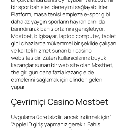
bir spor bahisleri deneyimi sağlayabilirler.
Platform, masa tenisi empieza e-spor gibi
daha az yaygın sporların hayranlarını da
barındırarak bahis ortamını genişletiyor.
Mostbet, bilgisayar, laptop computer, tablet
gibi cihazlarda mükemmel bir şekilde çalışan
ve kaliteli hizmet sunan bir casino
websitesidir. Zaten kullanıcılarına büyük
kazançlar sunan bir web site olan Mostbet,
the girl gün daha fazla kazanç elde
etmelerini sağlamak için elinden geleni
yapar.
Çevrimiçi Casino Mostbet
Uygulama ücretsizdir, ancak indirmek için”
“Apple ID giriş yapmanız gerekir. Bahis