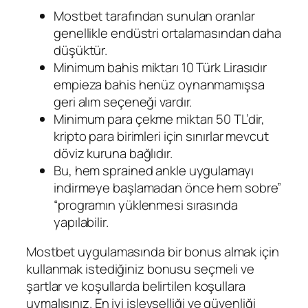
Mostbet tarafından sunulan oranlar
genellikle endüstri ortalamasından daha
düşüktür.
Minimum bahis miktarı 10 Türk Lirasıdır
empieza bahis henüz oynanmamışsa
geri alım seçeneği vardır.
Minimum para çekme miktarı 50 TL’dir,
kripto para birimleri için sınırlar mevcut
döviz kuruna bağlıdır.
Bu, hem sprained ankle uygulamayı
indirmeye başlamadan önce hem sobre”
“programın yüklenmesi sırasında
yapılabilir.
Mostbet uygulamasında bir bonus almak için
kullanmak istediğiniz bonusu seçmeli ve
şartlar ve koşullarda belirtilen koşullara
uymalısınız. En iyi işlevselliği ve güvenliği