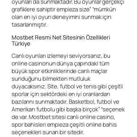
oyunları da sunmaktadır. Bu oyunlar gerçekçi
grafiklere sahiptir empieza size” “mümkün
olan en iyi oyun deneyimini sunmak için
tasarlanmıştır.
Mostbet Resmi Net Sitesinin Özellikleri
Türkiye
Canlı oyunları izlemeyi seviyorsanız, bu
online casinonun dünya çapındaki tüm
büyük spor etkinliklerinde canlı maçlar
sunduğunu bilmekten mutluluk
duyacaksınız. Site, futbol ve tenis gibi çeşitli
sporlar için sektördeki en iyi oranlardan
bazılarını sunmaktadır. Basketbol, futbol ve
Amerikan futbolu gibi başka birçok” “seçenek
de var. Mostbet sitesi canlı online casino,
spor bahisleri empieza çeşitli online bahis
seçenekleri sunan bir sitedir.