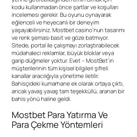
kodu kullanmadan önce şartlar ve koşulları
incelemesi gerekir. Bu oyunu oynayarak
eğlenceli ve heyecanlı bir deneyim
yaşayabilirsiniz. Mostbet casino’nun tasarımı
ve renk şeması basit ve göze batmıyor.
Sitede, portal ile çalışmayı zorlaştırabilecek
müdahaleci reklamlar, büyük bloklar veya
garip düğmeler yoktur. Evet – MostBet’in
müşterilerinin tüm kişisel bilgileri şifreli
kanallar aracılığıyla yönetime iletilir.
Bahisçideki kumarhane ek olarak ortaya çıktı,
ancak yavaş yavaş tam teşekküllü, aranan bir
bahis yönü haline geldi.
Mostbet Para Yatırma Ve
Para Çekme Yöntemleri