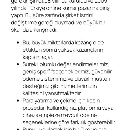
gerekir. Şirket 08 yılında kuruldu ve 2009
yılında Türkiye online kumar pazarına giriş
yaptı. Bu süre zarfında şirket ismini
değiştirme gereği duymadı ve büyük bir
skandala karışmadı.
Bu, büyük miktarlarda kazanç elde
ettikten sonra yüksek kazançların
kapısını açar.
Sürekli olumlu değerlendirmelerimiz,
geniş spor” “seçeneklerimiz, güvenilir
ödeme sistemimiz ve duyarlı müşteri
desteğimiz gibi hizmetlerimizin
kalitesini yansıtmaktadır.
Para yatırma ve çekme için kesin
prosedür, kullandığınız platforma veya
cihaza empieza mevcut ödeme
seçeneklerine göre farklılık gösterebilir.
Bunu uygulamak için bir ülke ve pra