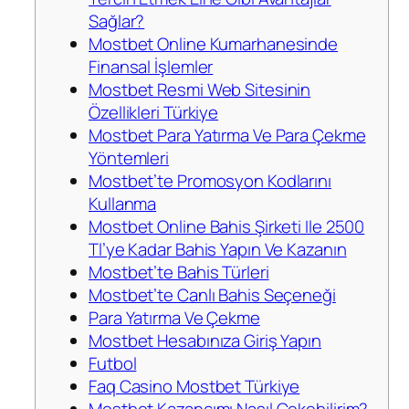
Sağlar?
Mostbet Online Kumarhanesinde
Finansal İşlemler
Mostbet Resmi Web Sitesinin
Özellikleri Türkiye
Mostbet Para Yatırma Ve Para Çekme
Yöntemleri
Mostbet’te Promosyon Kodlarını
Kullanma
Mostbet Online Bahis Şirketi Ile 2500
Tl’ye Kadar Bahis Yapın Ve Kazanın
Mostbet’te Bahis Türleri
Mostbet’te Canlı Bahis Seçeneği
Para Yatırma Ve Çekme
Mostbet Hesabınıza Giriş Yapın
Futbol
Faq Casino Mostbet Türkiye
Mostbet Kazancımı Nasıl Çekebilirim?