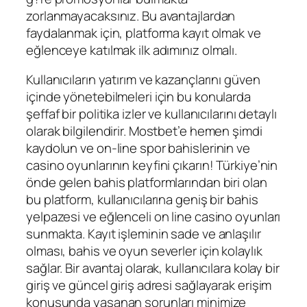
zorlanmayacaksınız. Bu avantajlardan
faydalanmak için, platforma kayıt olmak ve
eğlenceye katılmak ilk adımınız olmalı.
Kullanıcıların yatırım ve kazançlarını güven
içinde yönetebilmeleri için bu konularda
şeffaf bir politika izler ve kullanıcılarını detaylı
olarak bilgilendirir. Mostbet’e hemen şimdi
kaydolun ve on-line spor bahislerinin ve
casino oyunlarının keyfini çıkarın! Türkiye’nin
önde gelen bahis platformlarından biri olan
bu platform, kullanıcılarına geniş bir bahis
yelpazesi ve eğlenceli on line casino oyunları
sunmakta. Kayıt işleminin sade ve anlaşılır
olması, bahis ve oyun severler için kolaylık
sağlar. Bir avantaj olarak, kullanıcılara kolay bir
giriş ve güncel giriş adresi sağlayarak erişim
konusunda yaşanan sorunları minimize