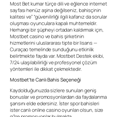
Most Bet kumar türçe dili ve eğlence internet
sayfası henüz aşina değilseniz, bahisçinin
kalitesi ve” “güvenilirliği ilgili kafanız da sorular
oluşması oyunculara kapalı muhtemeldir.
Herhangi bir şüpheyi ortadan kaldırmak için,
Mostbet casino ve bahis şirketinin
hizmetlerini uluslararası tipte bir lisans —
Curaçao temelinde sunduğunu etkinlik
belirtmekte fayda var. Mostbet Destek ekibi,
7/24 ulaşılabilirliği ve profesyonel çözüm
yöntemleri ile dikkat çekmektedir.
Mostbet’te Canlı Bahis Seçeneği
Kaydolduğunuzda sizlere sunulan geniş
bonuslar ve promosyonlardan da faydalanma
şansını elde edersiniz. İster spor bahisleri
ister canlı online casino oyunları olsun, size
g?re promosyonlar bulmakta