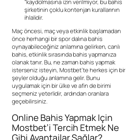
“kaydolmasına izin verilmiyor, bu bahis
şirketinin çoklu kontenjan kurallarının
ihlalidir.
Maç öncesi, maç veya etkinlik başlamadan
önce herhangi bir spor dalına bahis
oynayabileceğiniz anlamına gelirken, canlı
bahis, etkinlik sırasında bahis yapmanıza
olanak tanır. Bu, ne zaman bahis yapmak
isterseniz isteyin, Mostbet’te herkes için bir
şeyler olduğu anlamına gelir. Bunu
uygulamak için bir ülke ve afin de birimi
seçmeniz yeterlidir, ardından oranlara
geçebilirsiniz.
Online Bahis Yapmak Için
Mostbet’i Tercih Etmek Ne
Gibi Avantajlar Sağlar?