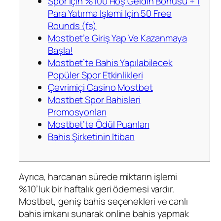
Spor Için %100 Hoş Geldin Bonusu + 1
Para Yatırma Işlemi Için 50 Free
Rounds (fs)
Mostbet’e Giriş Yap Ve Kazanmaya
Başla!
Mostbet’te Bahis Yapılabilecek
Popüler Spor Etkinlikleri
Çevrimiçi Casino Mostbet
Mostbet Spor Bahisleri
Promosyonları
Mostbet’te Ödül Puanları
Bahis Şirketinin Itibarı
Ayrıca, harcanan sürede miktarın işlemi
%10’luk bir haftalık geri ödemesi vardır.
Mostbet, geniş bahis seçenekleri ve canlı
bahis imkanı sunarak online bahis yapmak