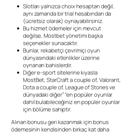
Slotları yalnızca choix hesaptan değil,
aynı zamanda bir trial hesabından da
(ücretsiz olarak) oynayabilirsiniz.
Bu hizmet ödemeler için mevcut
değilse, Mostbet yönetimi başka
seçenekler sunacaktır.
Bunlar, rekabetçi çevrimiçi oyun
dünyasındaki etkinlikler üzerine
oynanan bahislerdir.
Diğer e-sport sitelerine kıyasla
MostBet, StarCraft a couple of, Valorant,
Dota a couple of, League of Stories ve
dünyadaki diğer” “en popüler oyunlar
dahil bulabileceğiniz en popüler oyunlar
için bölüme sahiptir.
Alınan bonusu geri kazanmak için bonus
ödemesinin kendisinden birkaç kat daha