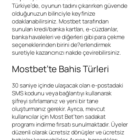
Türkiye’de, oyunun tadını çıkarırken güvende
olduğunuzun bilinciyle keyfinize
odaklanabilirsiniz. Mostbet tarafından
sunulan kredi/banka kartları, e-cüzdanlar,
banka havaleleri ve diğerleri gibi para çekme
seçeneklerinden birini de?erlendirmek
suretiyle kazancınızı nakde çevirebilirsiniz.
Mostbet’te Bahis Türleri
30 saniye içinde ulaşacak olan e-postadaki
SMS kodunu veya bağlantıyı kullanarak
şifreyi sıfırlamanız ve yeni bir tane
oluşturmanız gerekir. Ayrıca, mevcut
kullanıcılar için Most Bet’ten sadakat
programı indirme fırsatı sunulmaktadır. Üyeler
düzenli olarak ücretsiz dönüşler ve ücretsiz
bahisler kazanabilirler. Ayrıca, harcadıkları