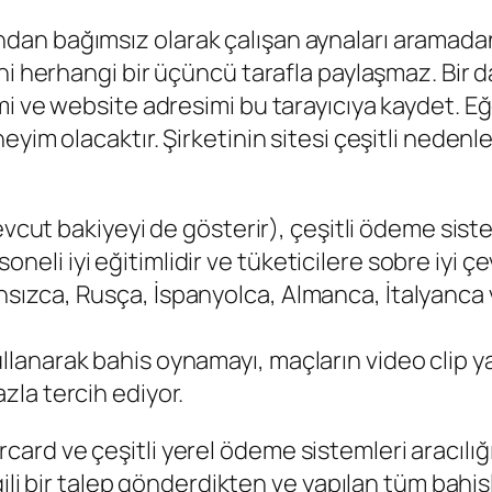
dan bağımsız olarak çalışan aynaları aramada
ini herhangi bir üçüncü tarafla paylaşmaz. Bir
i ve website adresimi bu tarayıcıya kaydet. Eğ
yim olacaktır. Şirketinin sitesi çeşitli nedenle
ut bakiyeyi de gösterir), çeşitli ödeme siste
oneli iyi eğitimlidir ve tüketicilere sobre iyi 
nsızca, Rusça, İspanyolca, Almanca, İtalyanca v
llanarak bahis oynamayı, maçların video clip ya
azla tercih ediyor.
d ve çeşitli yerel ödeme sistemleri aracılığıyl
ili bir talep gönderdikten ve yapılan tüm bahisl