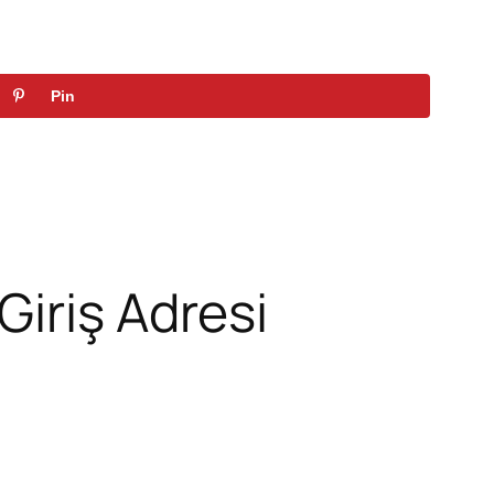
Pin
Giriş Adresi