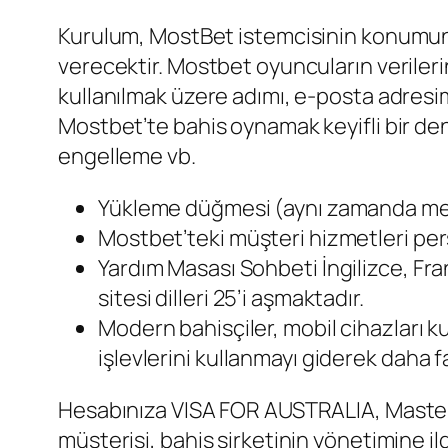
Kurulum, MostBet istemcisinin konumun
verecektir. Mostbet oyuncuların veriler
kullanılmak üzere adımı, e-posta adresim
Mostbet’te bahis oynamak keyifli bir dene
engelleme vb.
Yükleme düğmesi (aynı zamanda mevc
Mostbet’teki müşteri hizmetleri pers
Yardım Masası Sohbeti İngilizce, Fra
sitesi dilleri 25’i aşmaktadır.
Modern bahisçiler, mobil cihazları ku
işlevlerini kullanmayı giderek daha f
Hesabınıza VISA FOR AUSTRALIA, Mastercar
müşterisi, bahis şirketinin yönetimine ilg