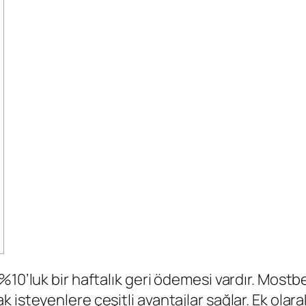
%10’luk bir haftalık geri ödemesi vardır. Mostb
 isteyenlere çeşitli avantajlar sağlar. Ek ola