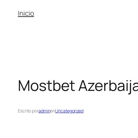
Saltar
Inicio
al
contenido
Mostbet Azerbaij
Escrito por
admin
en
Uncategorized