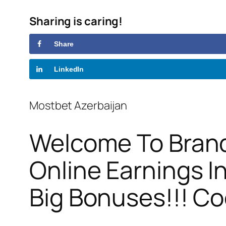
Sharing is caring!
Share
LinkedIn
Mostbet Azerbaijan
Welcome To Brand
Online Earnings I
Big Bonuses!!! Co