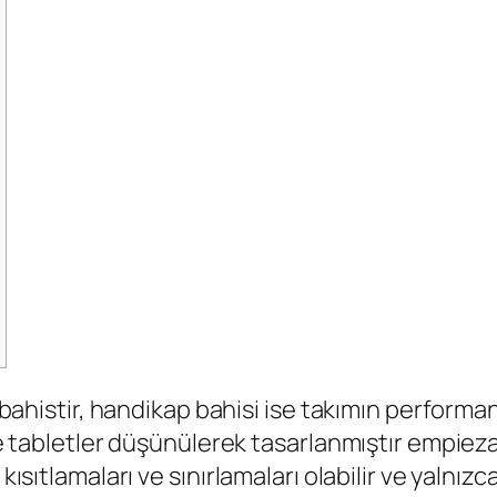
an bahistir, handikap bahisi ise takımın perform
Site tabletler düşünülerek tasarlanmıştır empi
ısıtlamaları ve sınırlamaları olabilir ve yalnızca 