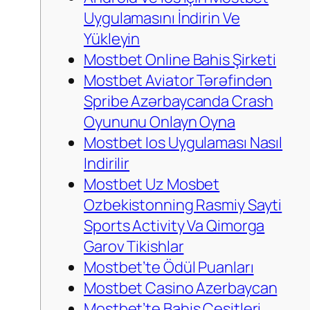
Uygulamasını İndirin Ve
Yükleyin
Mostbet Online Bahis Şirketi
Mostbet Aviator Tərəfindən
Spribe Azərbaycanda Crash
Oyununu Onlayn Oyna
Mostbet Ios Uygulaması Nasıl
Indirilir
Mostbet Uz Mosbet
Ozbekistonning Rasmiy Sayti
Sports Activity Va Qimorga
Garov Tikishlar
Mostbet’te Ödül Puanları
Mostbet Casino Azerbaycan
Mostbet’te Bahis Çeşitleri