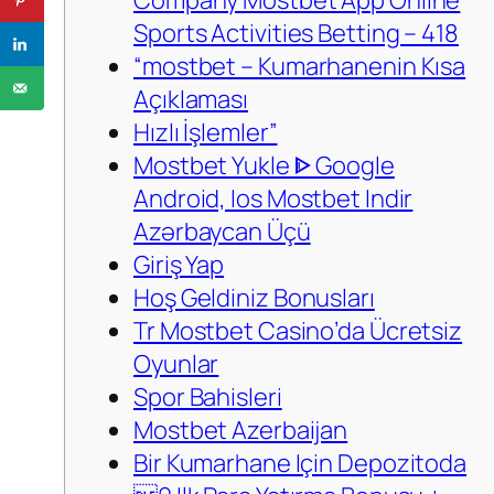
Company Mostbet App Online
Sports Activities Betting – 418
“mostbet – Kumarhanenin Kısa
Açıklaması
Hızlı İşlemler”
Mostbet Yukle ᐈ Google
Android, Ios Mostbet Indir
Azərbaycan Üçü
Giriş Yap
Hoş Geldiniz Bonusları
Tr Mostbet Casino’da Ücretsiz
Oyunlar
Spor Bahisleri
Mostbet Azerbaijan
Bir Kumarhane Için Depozitoda