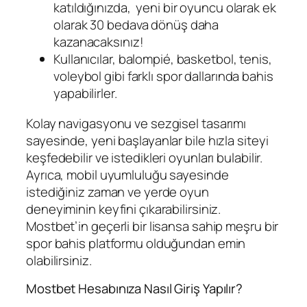
katıldığınızda, yeni bir oyuncu olarak ek
olarak 30 bedava dönüş daha
kazanacaksınız!
Kullanıcılar, balompié, ​​basketbol, ​​tenis,
voleybol gibi farklı spor dallarında bahis
yapabilirler.
Kolay navigasyonu ve sezgisel tasarımı
sayesinde, yeni başlayanlar bile hızla siteyi
keşfedebilir ve istedikleri oyunları bulabilir.
Ayrıca, mobil uyumluluğu sayesinde
istediğiniz zaman ve yerde oyun
deneyiminin keyfini çıkarabilirsiniz.
Mostbet’in geçerli bir lisansa sahip meşru bir
spor bahis platformu olduğundan emin
olabilirsiniz.
Mostbet Hesabınıza Nasıl Giriş Yapılır?