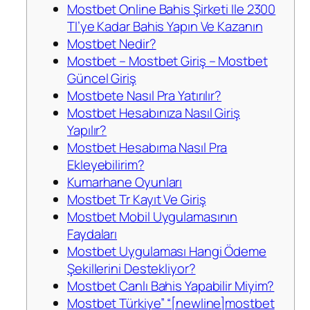
Mostbet Online Bahis Şirketi Ile 2300
Tl’ye Kadar Bahis Yapın Ve Kazanın
Mostbet Nedir?
Mostbet – Mostbet Giriş – Mostbet
Güncel Giriş
Mostbete Nasıl Pra Yatırılır?
Mostbet Hesabınıza Nasıl Giriş
Yapılır?
Mostbet Hesabıma Nasıl Pra
Ekleyebilirim?
Kumarhane Oyunları
Mostbet Tr Kayıt Ve Giriş
Mostbet Mobil Uygulamasının
Faydaları
Mostbet Uygulaması Hangi Ödeme
Şekillerini Destekliyor?
Mostbet Canlı Bahis Yapabilir Miyim?
Mostbet Türkiye” “[newline]mostbet