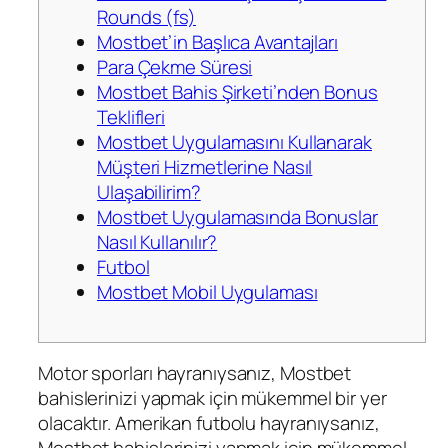
Rounds (fs)
Mostbet’in Başlıca Avantajları
Para Çekme Süresi
Mostbet Bahis Şirketi’nden Bonus
Teklifleri
Mostbet Uygulamasını Kullanarak
Müşteri Hizmetlerine Nasıl
Ulaşabilirim?
Mostbet Uygulamasında Bonuslar
Nasıl Kullanılır?
Futbol
Mostbet Mobil Uygulaması
Motor sporları hayranıysanız, Mostbet
bahislerinizi yapmak için mükemmel bir yer
olacaktır. Amerikan futbolu hayranıysanız,