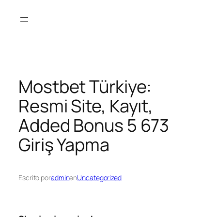
Saltar
al
contenido
Mostbet Türkiye:
Resmi Site, Kayıt,
Added Bonus 5 673
Giriş Yapma
Escrito por
admin
en
Uncategorized