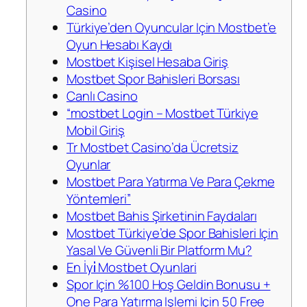
Casino
Türkiye’den Oyuncular Için Mostbet’e
Oyun Hesabı Kaydı
Mostbet Kişisel Hesaba Giriş
Mostbet Spor Bahisleri Borsası
Canlı Casino
“mostbet Login – Mostbet Türkiye
Mobil Giriş
Tr Mostbet Casino’da Ücretsiz
Oyunlar
Mostbet Para Yatırma Ve Para Çekme
Yöntemleri”
Mostbet Bahis Şirketinin Faydaları
Mostbet Türkiye’de Spor Bahisleri Için
Yasal Ve Güvenli Bir Platform Mu?
En İyi̇ Mostbet Oyunlari
Spor Için %100 Hoş Geldin Bonusu +
One Para Yatırma Işlemi Için 50 Free