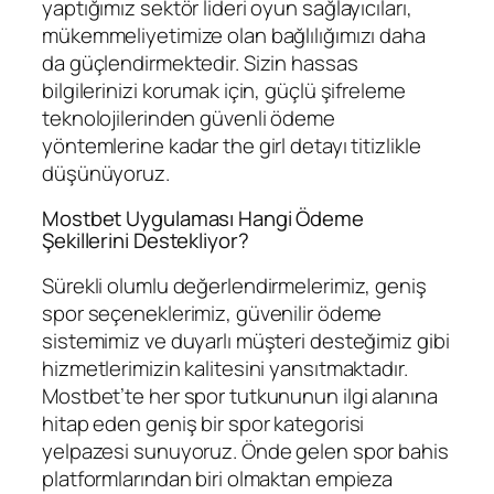
yaptığımız sektör lideri oyun sağlayıcıları,
mükemmeliyetimize olan bağlılığımızı daha
da güçlendirmektedir. Sizin hassas
bilgilerinizi korumak için, güçlü şifreleme
teknolojilerinden güvenli ödeme
yöntemlerine kadar the girl detayı titizlikle
düşünüyoruz.
Mostbet Uygulaması Hangi Ödeme
Şekillerini Destekliyor?
Sürekli olumlu değerlendirmelerimiz, geniş
spor seçeneklerimiz, güvenilir ödeme
sistemimiz ve duyarlı müşteri desteğimiz gibi
hizmetlerimizin kalitesini yansıtmaktadır.
Mostbet’te her spor tutkununun ilgi alanına
hitap eden geniş bir spor kategorisi
yelpazesi sunuyoruz. Önde gelen spor bahis
platformlarından biri olmaktan empieza