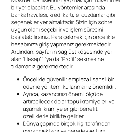
Mostbet bahislerinizi yapmak için mükemmel
bir yer olacaktır. Bu yöntemler arasında
banka havalesi, kredi kartı, e-cüzdanlar gibi
seçenekler yer almaktadır. Sizin için sobre
uygun olanı seçebilir ve işlem sürecini
başlatabilirsiniz. Para çekmek için öncelikle
hesabınıza giriş yapmanız gerekmektedir.
Ardından, sayfanın sağ üst köşesinde yer
alan “Hesap”” “ya da “Profil” sekmesine
tıklamanız gerekmektedir.
Öncelikle güvenilir empieza lisanslı bir
ödeme yöntemi kullanmanız önemlidir.
Ayrıca, kazancınızı önemli ölçüde
artırabilecek dolar topu ikramiyeleri ve
aşamalı ikramiyeler gibi benefit
özelliklerle birlikte gelirler.
Dünya çapında birçok kişi tarafından
oynanmaktadır ve neredeyse tüm