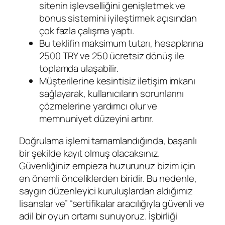
sitenin işlevselliğini genişletmek ve
bonus sistemini iyileştirmek açısından
çok fazla çalışma yaptı.
Bu teklifin maksimum tutarı, hesaplarına
2500 TRY ve 250 ücretsiz dönüş ile
toplamda ulaşabilir.
Müşterilerine kesintisiz iletişim imkanı
sağlayarak, kullanıcıların sorunlarını
çözmelerine yardımcı olur ve
memnuniyet düzeyini artırır.
Doğrulama işlemi tamamlandığında, başarılı
bir şekilde kayıt olmuş olacaksınız.
Güvenliğiniz empieza huzurunuz bizim için
en önemli önceliklerden biridir. Bu nedenle,
saygın düzenleyici kuruluşlardan aldığımız
lisanslar ve” “sertifikalar aracılığıyla güvenli ve
adil bir oyun ortamı sunuyoruz. İşbirliği