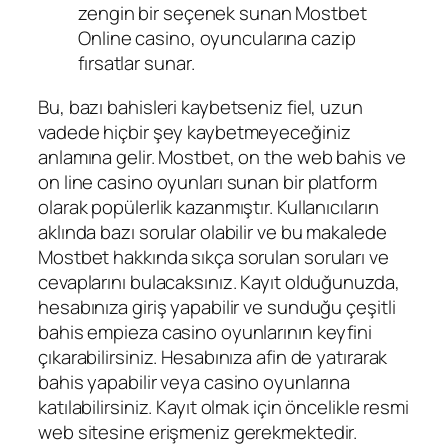
zengin bir seçenek sunan Mostbet
Online casino, oyuncularına cazip
fırsatlar sunar.
Bu, bazı bahisleri kaybetseniz fiel, uzun
vadede hiçbir şey kaybetmeyeceğiniz
anlamına gelir. Mostbet, on the web bahis ve
on line casino oyunları sunan bir platform
olarak popülerlik kazanmıştır. Kullanıcıların
aklında bazı sorular olabilir ve bu makalede
Mostbet hakkında sıkça sorulan soruları ve
cevaplarını bulacaksınız. Kayıt olduğunuzda,
hesabınıza giriş yapabilir ve sunduğu çeşitli
bahis empieza casino oyunlarının keyfini
çıkarabilirsiniz. Hesabınıza afin de yatırarak
bahis yapabilir veya casino oyunlarına
katılabilirsiniz. Kayıt olmak için öncelikle resmi
web sitesine erişmeniz gerekmektedir.