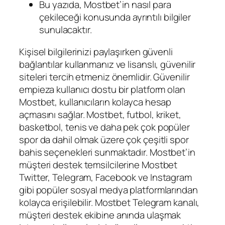
Bu yazıda, Mostbet’in nasıl para
çekileceği konusunda ayrıntılı bilgiler
sunulacaktır.
Kişisel bilgilerinizi paylaşırken güvenli
bağlantılar kullanmanız ve lisanslı, güvenilir
siteleri tercih etmeniz önemlidir. Güvenilir
empieza kullanıcı dostu bir platform olan
Mostbet, kullanıcıların kolayca hesap
açmasını sağlar. Mostbet, futbol, kriket,
basketbol, tenis ve daha pek çok popüler
spor da dahil olmak üzere çok çeşitli spor
bahis seçenekleri sunmaktadır. Mostbet’in
müşteri destek temsilcilerine Mostbet
Twitter, Telegram, Facebook ve Instagram
gibi popüler sosyal medya platformlarından
kolayca erişilebilir. Mostbet Telegram kanalı,
müşteri destek ekibine anında ulaşmak