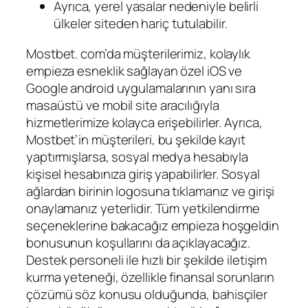
Ayrıca, yerel yasalar nedeniyle belirli
ülkeler siteden hariç tutulabilir.
Mostbet. com’da müşterilerimiz, kolaylık
empieza esneklik sağlayan özel iOS ve
Google android uygulamalarının yanı sıra
masaüstü ve mobil site aracılığıyla
hizmetlerimize kolayca erişebilirler. Ayrıca,
Mostbet’in müşterileri, bu şekilde kayıt
yaptırmışlarsa, sosyal medya hesabıyla
kişisel hesabınıza giriş yapabilirler. Sosyal
ağlardan birinin logosuna tıklamanız ve girişi
onaylamanız yeterlidir. Tüm yetkilendirme
seçeneklerine bakacağız empieza hoşgeldin
bonusunun koşullarını da açıklayacağız.
Destek personeli ile hızlı bir şekilde iletişim
kurma yeteneği, özellikle finansal sorunların
çözümü söz konusu olduğunda, bahisçiler