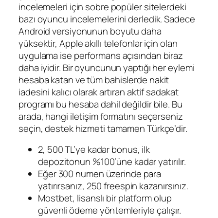
incelemeleri için sobre popüler sitelerdeki
bazı oyuncu incelemelerini derledik. Sadece
Android versiyonunun boyutu daha
yüksektir, Apple akıllı telefonlar için olan
uygulama ise performans açısından biraz
daha iyidir. Bir oyuncunun yaptığı her eylemi
hesaba katan ve tüm bahislerde nakit
iadesini kalıcı olarak artıran aktif sadakat
programı bu hesaba dahil değildir bile. Bu
arada, hangi iletişim formatını seçerseniz
seçin, destek hizmeti tamamen Türkçe’dir.
2, 500 TL’ye kadar bonus, ilk
depozitonun %100’üne kadar yatırılır.
Eğer 300 numen üzerinde para
yatırırsanız, 250 freespin kazanırsınız.
Mostbet, lisanslı bir platform olup
güvenli ödeme yöntemleriyle çalışır.