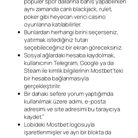
popüler spor dallarına bahis yapabilirken
aynı zamanda canlı blackjack, rulet,
poker gibi heyecan verici casino
oyunlarına katılabilirler.
Bunlardan herhangi birini seçerseniz,
yatırmak istediğiniz tutarı
seçebileceğiniz bir ekran göreceksiniz.
Sosyal ağlardaki hesaba kaydolmak,
kullanıcının Telegram, Google ya da
Steam ile kimlik bilgilerinin Mostbet’teki
bir hesaba bağlanmasıyla
gerçekleştirilir.
Bir dahaki sefere yorum yaptığımda
kullanılmak üzere adımı, e-posta
adresimi ve site adresimi bu tarayıcıya
kaydet.”
Lobideki Mostbet logosuyla
işaretlenmişler ve ayrı bir blokta da