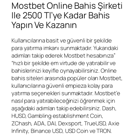
Mostbet Online Bahis Şirketi
Ile 2500 Tl’ye Kadar Bahis
Yapın Ve Kazanın
Kullanıcılarına basit ve güvenli bir şekilde
para yatırma imkanı sunmaktadır. Yukarıdaki
adımları takip ederek Mostbet hesabınıza”
“hızlı bir şekilde em virtude de yatırabilir ve
bahislerinizi keyifle oynayabilirsiniz. Online
bahis siteleri arasında popüler olan Mostbet,
kullanıcılarına güvenli empieza kolay para
yatırma seçenekleri sunmaktadır. Mostbet’e
nasıl para yatırabileceğinizi öğrenmek için
aşağıdaki adımları takip edebilirsiniz. Dash,
HUSD, Gambling establishment Coin,
ZChash, ADA, DAI, Dexsport, TrueUSD, Axie
Infinity, Binance USD, USD Coin ve TRON.