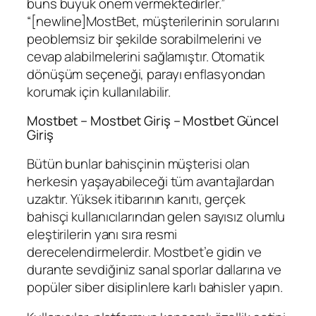
buns büyük önem vermektedirler.”
“[newline]MostBet, müşterilerinin sorularını
peoblemsiz bir şekilde sorabilmelerini ve
cevap alabilmelerini sağlamıştır. Otomatik
dönüşüm seçeneği, parayı enflasyondan
korumak için kullanılabilir.
Mostbet – Mostbet Giriş – Mostbet Güncel
Giriş
Bütün bunlar bahisçinin müşterisi olan
herkesin yaşayabileceği tüm avantajlardan
uzaktır. Yüksek itibarının kanıtı, gerçek
bahisçi kullanıcılarından gelen sayısız olumlu
eleştirilerin yanı sıra resmi
derecelendirmelerdir. Mostbet’e gidin ve
durante sevdiğiniz sanal sporlar dallarına ve
popüler siber disiplinlere karlı bahisler yapın.