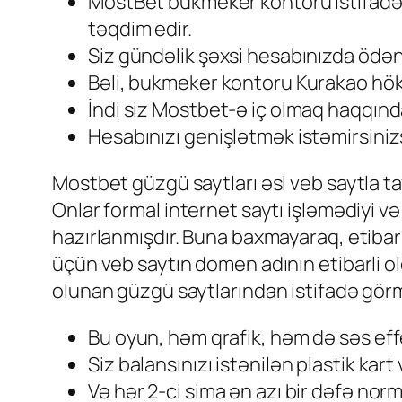
MostBet bukmeker kontoru istifadəç
təqdim edir.
Siz gündəlik şəxsi hesabınızda ödəniş
Bəli, bukmeker kontoru Kurakao höku
İndi siz Mostbet-ə iç olmaq haqqında 
Hesabınızı genişlətmək istəmirsiniz
Mostbet güzgü saytları əsl veb saytla t
Onlar formal internet saytı işləmədiyi və
hazırlanmışdır. Buna baxmayaraq, etibar
üçün veb saytın domen adının etibarli 
olunan güzgü saytlarından istifadə görm
Bu oyun, həm qrafik, həm də səs effe
Siz balansınızı istənilən plastik kart v
Və hər 2-ci sima ən azı bir dəfə nor