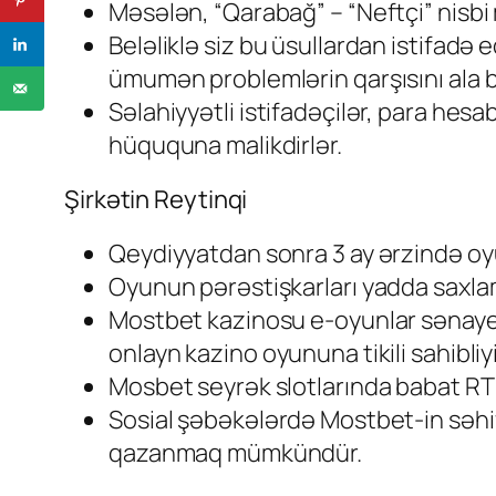
Məsələn, “Qarabağ” – “Neftçi” nisbi 
Beləliklə siz bu üsullardan istifad
ümumən problemlərin qarşısını ala bi
Səlahiyyətli istifadəçilər, para hes
hüququna malikdirlər.
Şirkətin Reytinqi
Qeydiyyatdan sonra 3 ay ərzində oy
Oyunun pərəstişkarları yadda saxlam
Mostbet kazinosu e-oyunlar sənayesi
onlayn kazino oyununa tikili sahibliyi
Mosbet seyrək slotlarında babat RTP
Sosial şəbəkələrdə Mostbet-in səhifə
qazanmaq mümkündür.