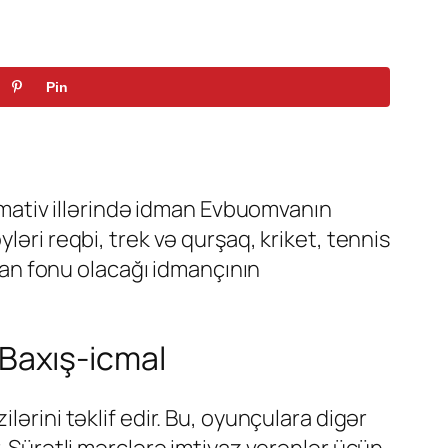
Pin
mativ illərində idman Evbuomvanın
ləri reqbi, trek və qurşaq, kriket, tennis
an fonu olacağı idmançının
Baxış-icmal
ərini təklif edir. Bu, oyunçulara digər
r. Sürətli mərclərə imtiyaz verənlər üçün