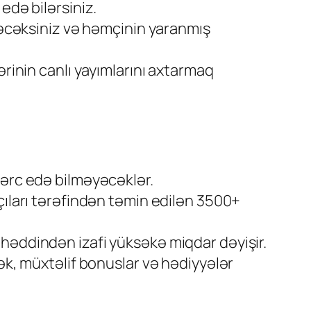
edə bilərsiniz.
iləcəksiniz və həmçinin yaranmış
rinin canlı yayımlarını axtarmaq
mərc edə bilməyəcəklər.
çıları tərəfindən təmin edilən 3500+
həddindən izafi yüksəkə miqdar dəyişir.
ək, müxtəlif bonuslar və hədiyyələr