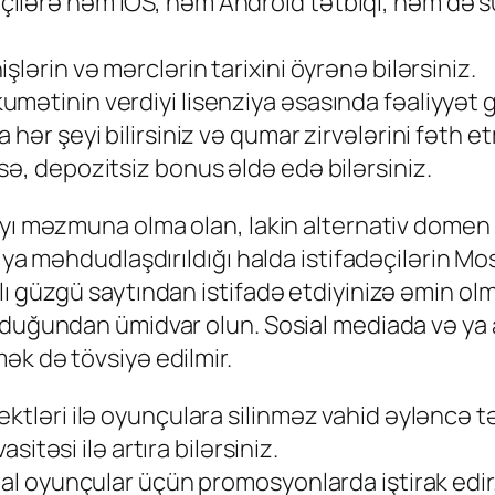
ilərə həm iOS, həm Android tətbiqi, həm də s
lərin və mərclərin tarixini öyrənə bilərsiniz.
mətinin verdiyi lisenziya əsasında fəaliyyət g
hər şeyi bilirsiniz və qumar zirvələrini fəth e
sə, depozitsiz bonus əldə edə bilərsiniz.
ayı məzmuna olma olan, lakin alternativ domen 
 ya məhdudlaşdırıldığı halda istifadəçilərin Mo
lı güzgü saytından istifadə etdiyinizə əmin ol
olduğundan ümidvar olun. Sosial mediada və ya
ək də tövsiyə edilmir.
ktləri ilə oyunçulara silinməz vahid əyləncə t
asitəsi ilə artıra bilərsiniz.
mal oyunçular üçün promosyonlarda iştirak edir