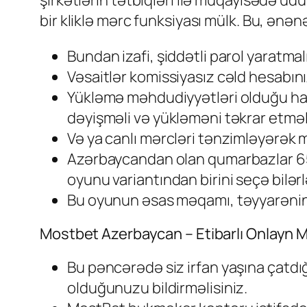
bir kliklə mərc funksiyası mülk. Bu, ənə
Bundan izafi, şiddətli parol yaratm
Vəsaitlər komissiyasız cəld hesabın
Yükləmə məhdudiyyətləri olduğu ha
dəyişməli və yükləməni təkrar etməli
Və ya canlı mərcləri tənzimləyərək ma
Azərbaycandan olan qumarbazlar 65
oyunu variantından birini seçə bilərl
Bu oyunun əsas məqamı, təyyarəni
Mostbet Azerbaycan – Etibarlı Onlayn 
Bu pəncərədə siz irfan yaşına çatdığ
olduğunuzu bildirməlisiniz.