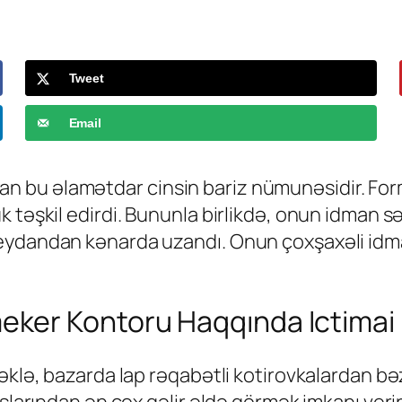
Tweet
Email
 bu əlamətdar cinsin bariz nümunəsidir. For
təşkil edirdi. Bununla birlikdə, onun idman səy
meydandan kənarda uzandı. Onun çoxşaxəli idm
ker Kontoru Haqqında Ictimai 
klə, bazarda lap rəqabətli kotirovkalardan bəzil
uşlarından ən çox gəlir əldə görmək imkanı veri