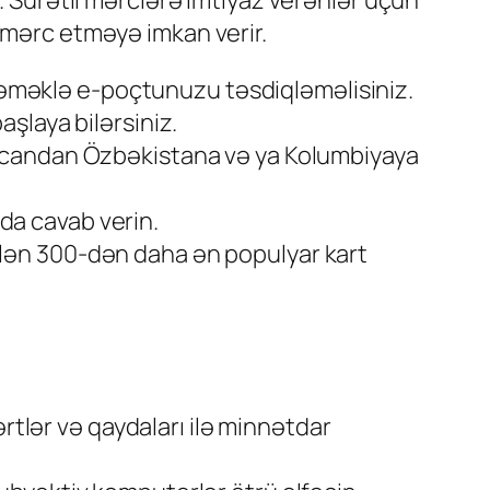
d mərc etməyə imkan verir.
kləməklə e-poçtunuzu təsdiqləməlisiniz.
şlaya bilərsiniz.
ycandan Özbəkistana və ya Kolumbiyaya
nda cavab verin.
lən 300-dən daha ən populyar kart
rtlər və qaydaları ilə minnətdar