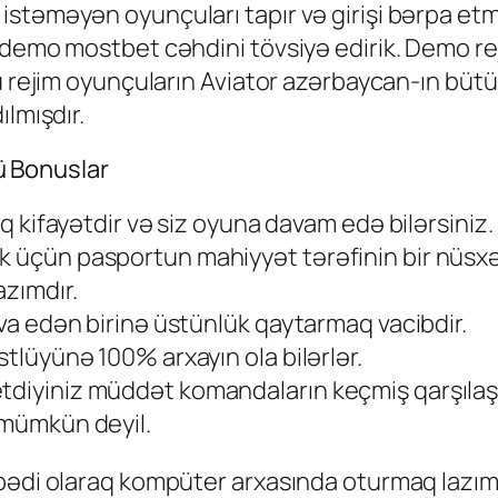
stəməyən oyunçuları tapır və girişi bərpa etm
 demo mostbet cəhdini tövsiyə edirik. Demo r
Bu rejim oyunçuların Aviator azərbaycan-ın büt
ılmışdır.
 Bonuslar
maq kifayətdir və siz oyuna davam edə bilərsiniz.
k üçün pasportun mahiyyət tərəfinin bir nüsxə
azımdır.
tiva edən birinə üstünlük qaytarmaq vacibdir.
stlüyünə 100% arxayın ola bilərlər.
tdiyiniz müddət komandaların keçmiş qarşılaşm
 mümkün deyil.
əbədi olaraq kompüter arxasında oturmaq lazı