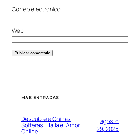
Correo electrónico
Web
MÁS ENTRADAS
Descubre a Chinas
agosto
Solteras: Halla el Amor
29, 2025
Online