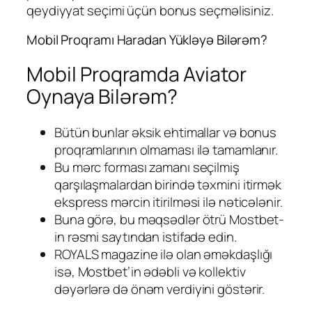
qeydiyyat seçimi üçün bonus seçməlisiniz.
Mobil Proqramı Haradan Yükləyə Bilərəm?
Mobil Proqramda Aviator
Oynaya Bilərəm?
Bütün bunlar əksik ehtimallar və bonus
proqramlarının olmaması ilə tamamlanır.
Bu mərc forması zamanı seçilmiş
qarşılaşmalardan birində təxmini itirmək
ekspress mərcin itirilməsi ilə nəticələnir.
Buna görə, bu məqsədlər ötrü Mostbet-
in rəsmi saytından istifadə edin.
ROYALS magazine ilə olan əməkdaşlığı
isə, Mostbet’in ədəbli və kollektiv
dəyərlərə də önəm verdiyini göstərir.