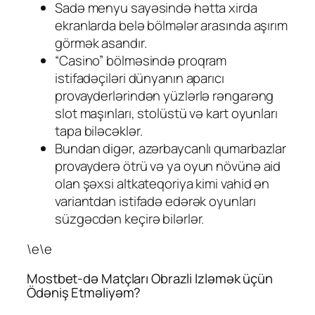
Sadə menyu sayəsində hətta xirda
ekranlarda belə bölmələr arasında aşırım
görmək asandır.
“Casino” bölməsində proqram
istifadəçiləri dünyanın aparıcı
provayderlərindən yüzlərlə rəngarəng
slot maşınları, stolüstü və kart oyunları
tapa biləcəklər.
Bundan digər, azərbaycanlı qumarbazlar
provayderə ötrü və ya oyun növünə aid
olan şəxsi altkateqoriya kimi vahid ən
variantdan istifadə edərək oyunları
süzgəcdən keçirə bilərlər.
\e\e
Mostbet-də Matçları Obrazli Izləmək üçün
Ödəniş Etməliyəm?