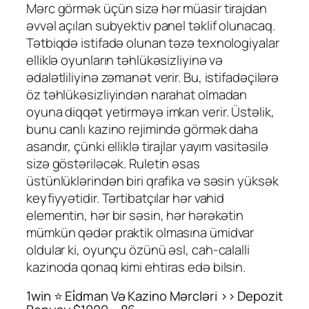
Mərc görmək üçün sizə hər müasir tirajdan
əvvəl açılan subyektiv panel təklif olunacaq.
Tətbiqdə istifadə olunan təzə texnologiyalar
elliklə oyunların təhlükəsizliyinə və
ədalətliliyinə zəmanət verir. Bu, istifadəçilərə
öz təhlükəsizliyindən narahat olmadan
oyuna diqqət yetirməyə imkan verir. Üstəlik,
bunu canlı kazino rejimində görmək daha
asandır, çünki elliklə tirajlar yayım vasitəsilə
sizə göstəriləcək. Ruletin əsas
üstünlüklərindən biri qrafika və səsin yüksək
keyfiyyətidir. Tərtibatçılar hər vahid
elementin, hər bir səsin, hər hərəkətin
mümkün qədər praktik olmasına ümidvar
oldular ki, oyunçu özünü əsl, cah-calalli
kazinoda qonaq kimi ehtiras edə bilsin.
1win ⭐ Ei̇dman Və Kazino Mərcləri >> Depozit