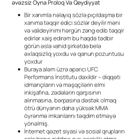
əvəzsiz Oyna Proloq Və Qeydiyyat
Bir xanımla nəlayiq sözlə pıçıldaşma bir
xanıma təqqir edici sözlər deyilir məni
və valideyinimi hərgün zəng edib təqqir
edirlər xaiş edirəm bu haqda tədbir
görün əsla vahid şirkətdə belə
əxlaqsizliq yoxdu və qanun pozuntusu
yoxdur
Buraya aləm üzrə aparıcı UFC
Performans İnstitutu daxildir – diqqəti
idmançıların və məşqçilərin elmi
inkişafına, zədələrin qarşısının
alınmasına, bərpasına dəstək olmaq
ötrü dünyanın daha yüksək MMA
öyrənmə imkanlarını təqdim etməyə
yönəlmiş.
İnternet qəzet siyasi və sosial qrupların