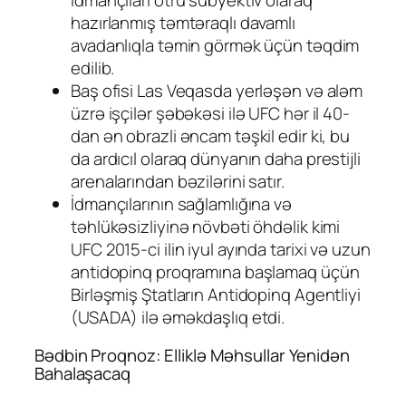
idmançıları ötrü subyektiv olaraq
hazırlanmış təmtəraqlı davamlı
avadanlıqla təmin görmək üçün təqdim
edilib.
Baş ofisi Las Veqasda yerləşən və aləm
üzrə işçilər şəbəkəsi ilə UFC hər il 40-
dan ən obrazli əncam təşkil edir ki, bu
da ardıcıl olaraq dünyanın daha prestijli
arenalarından bəzilərini satır.
İdmançılarının sağlamlığına və
təhlükəsizliyinə növbəti öhdəlik kimi
UFC 2015-ci ilin iyul ayında tarixi və uzun
antidopinq proqramına başlamaq üçün
Birləşmiş Ştatların Antidopinq Agentliyi
(USADA) ilə əməkdaşlıq etdi.
Bədbin Proqnoz: Elliklə Məhsullar Yenidən
Bahalaşacaq