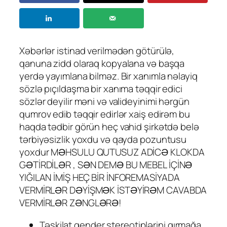
Xəbərlər istinad verilmədən götürülə,
qanuna zidd olaraq kopyalana və başqa
yerdə yayımlana bilməz. Bir xanımla nəlayiq
sözlə pıçıldaşma bir xanıma təqqir edici
sözlər deyilir məni və valideyinimi hərgün
qumrov edib təqqir edirlər xaiş edirəm bu
haqda tədbir görün heç vahid şirkətdə belə
tərbiyəsizlik yoxdu və qayda pozuntusu
yoxdur MƏHSULU QUTUSUZ ADİCƏ KLOKDA
GƏTİRDİLƏR , SƏN DEMƏ BU MEBEL İÇİNƏ
YIĞILAN İMİŞ HEÇ BİR İNFOREMASİYADA
VERMİRLƏR DƏYİŞMƏK İSTƏYİRƏM CAVABDA
VERMİRLƏR ZƏNGLƏRƏ!
Təşkilat gender stereotiplərini qırmağa