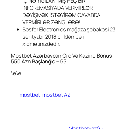
İÇİNƏ YIĞILAN İMİŞ HEÇ BİR
İNFOREMASİYADA VERMİRLƏR
DƏYİŞMƏK İSTƏYİRƏM CAVABDA
VERMİRLƏR ZƏNGLƏRƏ!
Bosfor Electronics mağaza şəbəkəsi 23
sentyabr 2018 ci ildən bəri
xidmətinizdədir.
Mostbet Azərbaycan Orc Və Kazino Bonus
550 Azn Başlanğıc – 65
\e\e
mostbet
mostbet AZ
Mostbet-az91: