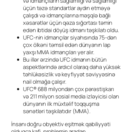
və idmançıların sağlamlığı və sağlamlığı
üçün təzə standartlar aydın etməyə
çalışdı və idmançılarına məşqlə bağlı
xəsarətlər üçün qəza sığortası təmin
edən ibtidai döyüş idmanı təşkilatı oldu.
UFC-nin idmançılar siyahısında 75-dən
çox ölkəni təmsil edən dünyanın lap
yaxşı MMA idmançıları yer alır.
Bu illər ərzində UFC idmanın bütün
aspektlərində ardıcıl olaraq daha yüksək
təhlükəsizlik və keyfiyyət səviyyəsinə
nail olmağa çalışır.
UFC® 688 milyondan çox pərəstişkarı
və 211 milyon sosial media izləyicisi olan
dünyanın ilk müxtəlif toqquşma
sənətləri təşkilatıdır (MMA).
İnsanı doğru obyektiv eşitmək qabiliyyəti
olduqca kafi, problemin aradan