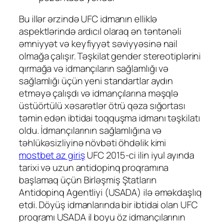
Bu illər ərzində UFC idmanın elliklə
aspektlərində ardıcıl olaraq ən təntənəli
əmniyyət və keyfiyyət səviyyəsinə nail
olmağa çalışır. Təşkilat gender stereotiplərini
qırmağa və idmançıların sağlamlığı və
sağlamlığı üçün yeni standartlar aydın
etməyə çalışdı və idmançılarına məşqlə
üstüörtülü xəsarətlər ötrü qəza sığortası
təmin edən ibtidai toqquşma idmanı təşkilatı
oldu. İdmançılarının sağlamlığına və
təhlükəsizliyinə növbəti öhdəlik kimi
mostbet az giriş
UFC 2015-ci ilin iyul ayında
tarixi və uzun antidopinq proqramına
başlamaq üçün Birləşmiş Ştatların
Antidopinq Agentliyi (USADA) ilə əməkdaşlıq
etdi. Döyüş idmanlarında bir ibtidai olan UFC
proqramı USADA il boyu öz idmançılarının