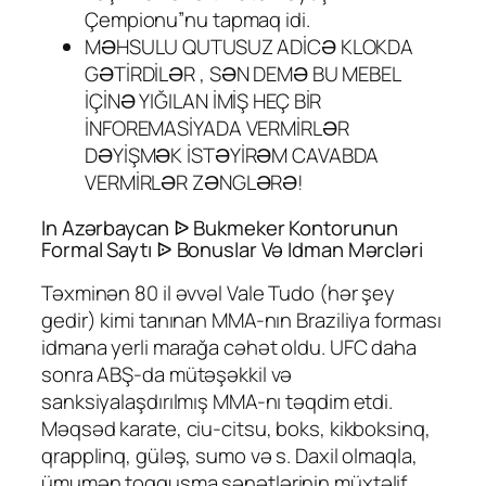
Çempionu”nu tapmaq idi.
MƏHSULU QUTUSUZ ADİCƏ KLOKDA
GƏTİRDİLƏR , SƏN DEMƏ BU MEBEL
İÇİNƏ YIĞILAN İMİŞ HEÇ BİR
İNFOREMASİYADA VERMİRLƏR
DƏYİŞMƏK İSTƏYİRƏM CAVABDA
VERMİRLƏR ZƏNGLƏRƏ!
In Azərbaycan ᐉ Bukmeker Kontorunun
Formal Saytı ᐉ Bonuslar Və Idman Mərcləri
Təxminən 80 il əvvəl Vale Tudo (hər şey
gedir) kimi tanınan MMA-nın Braziliya forması
idmana yerli marağa cəhət oldu. UFC daha
sonra ABŞ-da mütəşəkkil və
sanksiyalaşdırılmış MMA-nı təqdim etdi.
Məqsəd karate, ciu-citsu, boks, kikboksinq,
qrapplinq, güləş, sumo və s. Daxil olmaqla,
ümumən toqquşma sənətlərinin müxtəlif