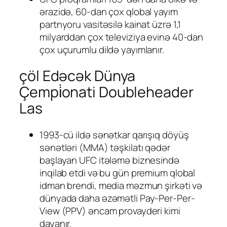
ərazidə, 60-dan çox qlobal yayım
partnyoru vasitəsilə kainat üzrə 1,1
milyarddan çox televiziya evinə 40-dan
çox uçurumlu dildə yayımlanır.
çöl Edəcək Dünya
Çempi̇onati Doubleheader
Las
1993-cü ildə sənətkar qarışıq döyüş
sənətləri (MMA) təşkilatı qədər
başlayan UFC itələmə biznesində
inqilab etdi və bu gün premium qlobal
idman brendi, media məzmun şirkəti və
dünyada daha əzəmətli Pay-Per-Per-
View (PPV) əncam provayderi kimi
dayanır.