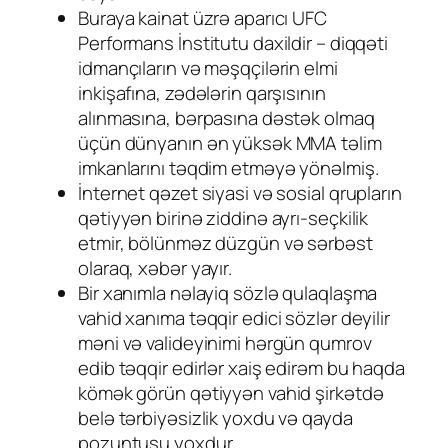
Buraya kainat üzrə aparıcı UFC
Performans İnstitutu daxildir – diqqəti
idmançıların və məşqçilərin elmi
inkişafına, zədələrin qarşısının
alınmasına, bərpasına dəstək olmaq
üçün dünyanın ən yüksək MMA təlim
imkanlarını təqdim etməyə yönəlmiş.
İnternet qəzet siyasi və sosial qrupların
qətiyyən birinə ziddinə ayrı-seçkilik
etmir, bölünməz düzgün və sərbəst
olaraq, xəbər yayır.
Bir xanımla nəlayiq sözlə qulaqlaşma
vahid xanıma təqqir edici sözlər deyilir
məni və valideyinimi hərgün qumrov
edib təqqir edirlər xaiş edirəm bu haqda
kömək görün qətiyyən vahid şirkətdə
belə tərbiyəsizlik yoxdu və qayda
pozuntusu yoxdur