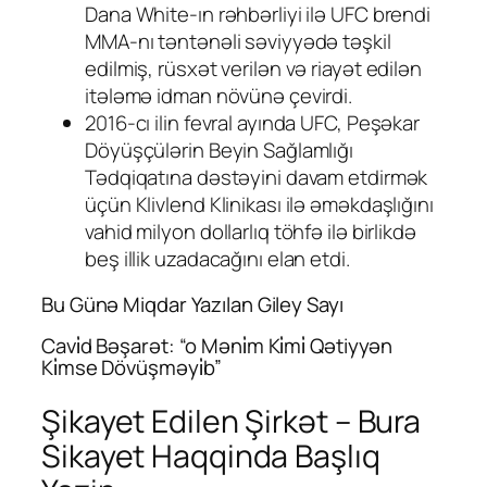
Dana White-ın rəhbərliyi ilə UFC brendi
MMA-nı təntənəli səviyyədə təşkil
edilmiş, rüsxət verilən və riayət edilən
itələmə idman növünə çevirdi.
2016-cı ilin fevral ayında UFC, Peşəkar
Döyüşçülərin Beyin Sağlamlığı
Tədqiqatına dəstəyini davam etdirmək
üçün Klivlend Klinikası ilə əməkdaşlığını
vahid milyon dollarlıq töhfə ilə birlikdə
beş illik uzadacağını elan etdi.
Bu Günə Miqdar Yazılan Giley Sayı
Cavi̇d Bəşarət: “o Məni̇m Ki̇mi̇ Qətiyyən
Ki̇mse Dövüşməyi̇b”
Şikayet Edilen Şirkət – Bura
Sikayet Haqqinda Başlıq