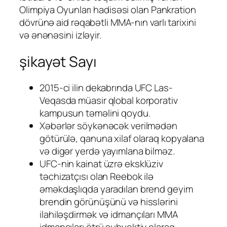
Olimpiya Oyunları hadisəsi olan Pankration
dövrünə aid rəqabətli MMA-nın varlı tarixini
və ənənəsini izləyir.
şikayət Sayı
2015-ci ilin dekabrında UFC Las-
Veqasda müasir qlobal korporativ
kampusun təməlini qoydu.
Xəbərlər söykənəcək verilmədən
götürülə, qanuna xilaf olaraq kopyalana
və digər yerdə yayımlana bilməz.
UFC-nin kainat üzrə eksklüziv
təchizatçısı olan Reebok ilə
əməkdaşlıqda yaradılan brend geyim
brendin görünüşünü və hisslərini
ilahiləşdirmək və idmançıları MMA