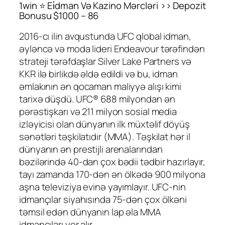
1win ⭐ Ei̇dman Və Kazino Mərcləri >> Depozit
Bonusu $1000 – 86
2016-cı ilin avqustunda UFC qlobal idman,
əyləncə və moda lideri Endeavour tərəfindən
strateji tərəfdaşlar Silver Lake Partners və
KKR ilə birlikdə əldə edildi və bu, idman
əmlakının ən qocaman maliyyə alışı kimi
tarixə düşdü. UFC® 688 milyondan ən
pərəstişkarı və 211 milyon sosial media
izləyicisi olan dünyanın ilk müxtəlif döyüş
sənətləri təşkilatıdır (MMA). Təşkilat hər il
dünyanın ən prestijli arenalarından
bəzilərində 40-dan çox bədii tədbir hazırlayır,
tayı zamanda 170-dən ən ölkədə 900 milyona
aşna televiziya evinə yayımlayır. UFC-nin
idmançılar siyahısında 75-dən çox ölkəni
təmsil edən dünyanın lap əla MMA
idmançıları yer alır.