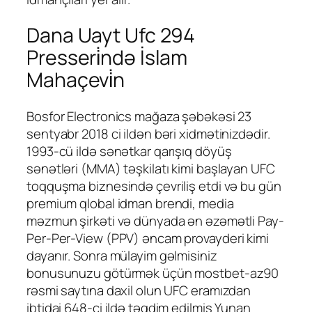
Dana Uayt Ufc 294
Presseri̇ndə İslam
Mahaçevi̇n
Bosfor Electronics mağaza şəbəkəsi 23
sentyabr 2018 ci ildən bəri xidmətinizdədir.
1993-cü ildə sənətkar qarışıq döyüş
sənətləri (MMA) təşkilatı kimi başlayan UFC
toqquşma biznesində çevriliş etdi və bu gün
premium qlobal idman brendi, media
məzmun şirkəti və dünyada ən əzəmətli Pay-
Per-Per-View (PPV) əncam provayderi kimi
dayanır. Sonra mülayim gəlmisiniz
bonusunuzu götürmək üçün mostbet-az90
rəsmi saytına daxil olun UFC eramızdan
ibtidai 648-ci ildə təqdim edilmiş Yunan