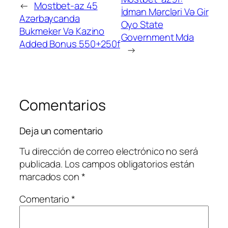
←
Mostbet-az 45
İdman Mərcləri Və Gir
Azərbaycanda
Oyo State
Bukmeker Və Kazino
Government Mda
Added Bonus 550+250f
→
Comentarios
Deja un comentario
Tu dirección de correo electrónico no será
publicada.
Los campos obligatorios están
marcados con
*
Comentario
*