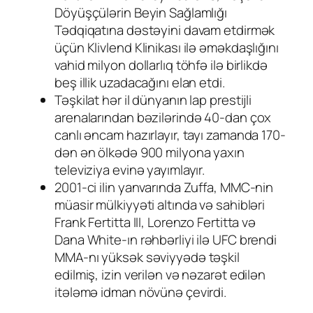
Döyüşçülərin Beyin Sağlamlığı
Tədqiqatına dəstəyini davam etdirmək
üçün Klivlend Klinikası ilə əməkdaşlığını
vahid milyon dollarlıq töhfə ilə birlikdə
beş illik uzadacağını elan etdi.
Təşkilat hər il dünyanın lap prestijli
arenalarından bəzilərində 40-dan çox
canlı əncam hazırlayır, tayı zamanda 170-
dən ən ölkədə 900 milyona yaxın
televiziya evinə yayımlayır.
2001-ci ilin yanvarında Zuffa, MMC-nin
müasir mülkiyyəti altında və sahibləri
Frank Fertitta III, Lorenzo Fertitta və
Dana White-ın rəhbərliyi ilə UFC brendi
MMA-nı yüksək səviyyədə təşkil
edilmiş, izin verilən və nəzarət edilən
itələmə idman növünə çevirdi.