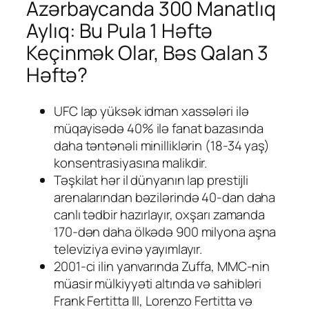
Azərbaycanda 300 Manatlıq
Aylıq: Bu Pula 1 Həftə
Keçinmək Olar, Bəs Qalan 3
Həftə?
UFC lap yüksək idman xassələri ilə
müqayisədə 40% ilə fanat bazasında
daha təntənəli minilliklərin (18-34 yaş)
konsentrasiyasına malikdir.
Təşkilat hər il dünyanın lap prestijli
arenalarından bəzilərində 40-dan daha
canlı tədbir hazırlayır, oxşarı zamanda
170-dən daha ölkədə 900 milyona aşna
televiziya evinə yayımlayır.
2001-ci ilin yanvarında Zuffa, MMC-nin
müasir mülkiyyəti altında və sahibləri
Frank Fertitta III, Lorenzo Fertitta və