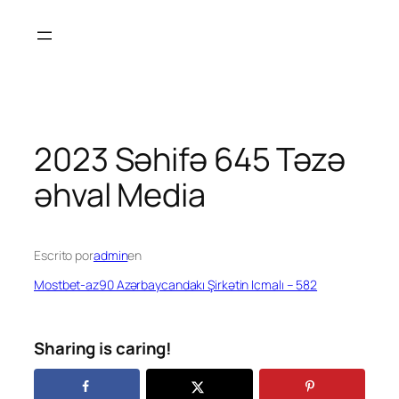
Saltar
al
contenido
2023 Səhifə 645 Təzə
əhval Media
Escrito por
admin
en
Mostbet-az90 Azərbaycandakı Şirkətin Icmalı – 582
Sharing is caring!