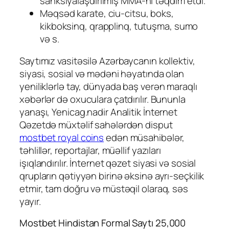
sanksiyalaşdırılmış MMA-nı təqdim etdi.
Məqsəd karate, ciu-citsu, boks,
kikboksinq, qrapplinq, tutuşma, sumo
və s.
Saytımız vasitəsilə Azərbaycanın kollektiv,
siyasi, sosial və mədəni həyatında olan
yeniliklərlə tay, dünyada baş verən maraqlı
xəbərlər də oxuculara çatdırılır. Bununla
yanaşı, Yenicag.nadir Analitik İnternet
Qəzetdə müxtəlif sahələrdən disput
mostbet royal coins
edən müsahibələr,
təhlillər, reportajlar, müəllif yazıları
işıqlandırılır. İnternet qəzet siyasi və sosial
qrupların qətiyyən birinə əksinə ayrı-seçkilik
etmir, tam doğru və müstəqil olaraq, səs
yayır.
Mostbet Hindistan Formal Saytı 25,000