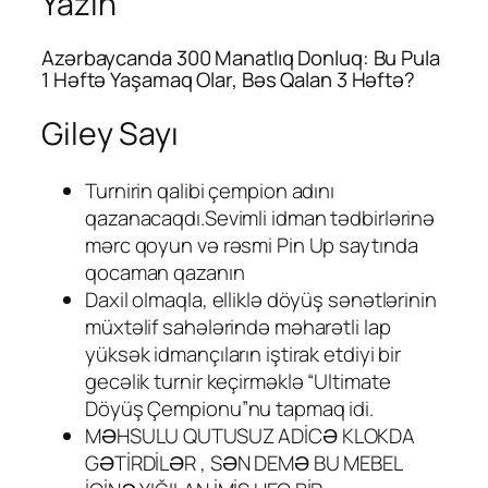
Yazin
Azərbaycanda 300 Manatlıq Donluq: Bu Pula
1 Həftə Yaşamaq Olar, Bəs Qalan 3 Həftə?
Giley Sayı
Turnirin qalibi çempion adını
qazanacaqdı.Sevimli idman tədbirlərinə
mərc qoyun və rəsmi Pin Up saytında
qocaman qazanın
Daxil olmaqla, elliklə döyüş sənətlərinin
müxtəlif sahələrində məharətli lap
yüksək idmançıların iştirak etdiyi bir
gecəlik turnir keçirməklə “Ultimate
Döyüş Çempionu”nu tapmaq idi.
MƏHSULU QUTUSUZ ADİCƏ KLOKDA
GƏTİRDİLƏR , SƏN DEMƏ BU MEBEL