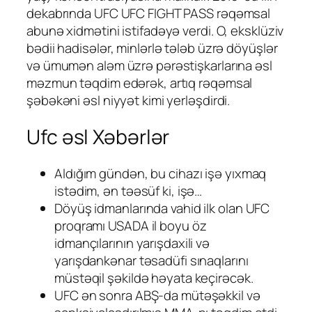
dekabrında UFC UFC FIGHT PASS rəqəmsal
abunə xidmətini istifadəyə verdi. O, eksklüziv
bədii hadisələr, minlərlə tələb üzrə döyüşlər
və ümumən aləm üzrə pərəstişkarlarına əsl
məzmun təqdim edərək, artıq rəqəmsal
şəbəkəni əsl niyyət kimi yerləşdirdi.
Ufc əsl Xəbərlər
Aldığım gündən, bu cihazı işə yıxmaq
istədim, ən təəsüf ki, işə…
Döyüş idmanlarında vahid ilk olan UFC
proqramı USADA il boyu öz
idmançılarının yarışdaxili və
yarışdankənar təsadüfi sınaqlarını
müstəqil şəkildə həyata keçirəcək.
UFC ən sonra ABŞ-da mütəşəkkil və