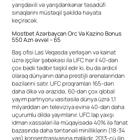
yarışdaxili və yarışdankənar təsadüfi
sınaqlarını müstəqil şəkildə həyata
keçirəcək.
Mostbet Azərbaycan Orc Və Kazino Bonus
550 Azn əvvəl – 65
Baş ofisi Las Veqasda yerləşən və kainat
üzrə işçilər şəbəkəsi ilə UFC hər il 40-dan
çox bədii tədbir təşkil edir ki, bu da ardıcıl
olaraq dünyanın daha prestijli arenalarından
bəzilərini satır. UFC proqramları 165-dən
daha ölkə və ərazidə, 60-dan çox qlobal
yayım partnyoru vasitəsilə dünya üzrə 1,1
milyarddan ən televiziya evinə 40-dan daha
uçurumlu dildə yayımlanır. UFC lap yaxşı
idman xassələri ilə müqayisədə 40% ilə fanat
bazasında daha təntənəli minilliklərin (18-34
yaş) konsentrasiyasına malikdir. 2013-cü ilin