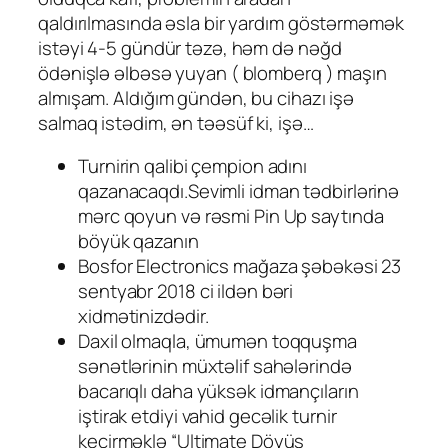
qaldırılmasında əsla bir yardım göstərməmək
istəyi 4-5 gündür təzə, həm də nəğd
ödənişlə əlbəsə yuyan ( blomberq ) maşın
almışam. Aldığım gündən, bu cihazı işə
salmaq istədim, ən təəsüf ki, işə…
Turnirin qalibi çempion adını
qazanacaqdı.Sevimli idman tədbirlərinə
mərc qoyun və rəsmi Pin Up saytında
böyük qazanın
Bosfor Electronics mağaza şəbəkəsi 23
sentyabr 2018 ci ildən bəri
xidmətinizdədir.
Daxil olmaqla, ümumən toqquşma
sənətlərinin müxtəlif sahələrində
bacarıqlı daha yüksək idmançıların
iştirak etdiyi vahid gecəlik turnir
keçirməklə “Ultimate Döyüş