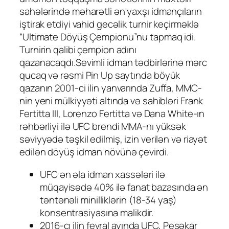
sahələrində məharətli ən yaxşı idmançıların
iştirak etdiyi vahid gecəlik turnir keçirməklə
“Ultimate Döyüş Çempionu”nu tapmaq idi.
Turnirin qalibi çempion adını
qazanacaqdı.Sevimli idman tədbirlərinə mərc
qucaq və rəsmi Pin Up saytında böyük
qazanın 2001-ci ilin yanvarında Zuffa, MMC-
nin yeni mülkiyyəti altında və sahibləri Frank
Fertitta III, Lorenzo Fertitta və Dana White-ın
rəhbərliyi ilə UFC brendi MMA-nı yüksək
səviyyədə təşkil edilmiş, izin verilən və riayət
edilən döyüş idman növünə çevirdi.
UFC ən əla idman xassələri ilə
müqayisədə 40% ilə fanat bazasında ən
təntənəli minilliklərin (18-34 yaş)
konsentrasiyasına malikdir.
2016-cı ilin fevral ayında UFC, Peşəkar