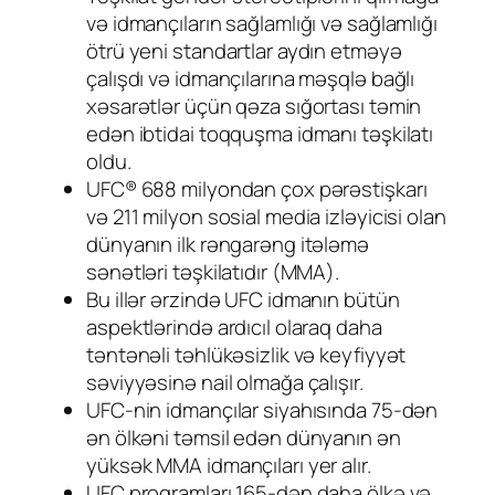
və idmançıların sağlamlığı və sağlamlığı
ötrü yeni standartlar aydın etməyə
çalışdı və idmançılarına məşqlə bağlı
xəsarətlər üçün qəza sığortası təmin
edən ibtidai toqquşma idmanı təşkilatı
oldu.
UFC® 688 milyondan çox pərəstişkarı
və 211 milyon sosial media izləyicisi olan
dünyanın ilk rəngarəng itələmə
sənətləri təşkilatıdır (MMA).
Bu illər ərzində UFC idmanın bütün
aspektlərində ardıcıl olaraq daha
təntənəli təhlükəsizlik və keyfiyyət
səviyyəsinə nail olmağa çalışır.
UFC-nin idmançılar siyahısında 75-dən
ən ölkəni təmsil edən dünyanın ən
yüksək MMA idmançıları yer alır.
UFC proqramları 165-dən daha ölkə və