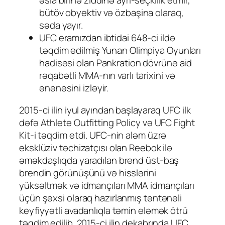
əsla birinə ziddinə ayrı-seçkilik etmir,
bütöv obyektiv və özbaşina olaraq,
səda yayır.
UFC eramızdan ibtidai 648-ci ildə
təqdim edilmiş Yunan Olimpiya Oyunları
hadisəsi olan Pankration dövrünə aid
rəqabətli MMA-nın varlı tarixini və
ənənəsini izləyir.
2015-ci ilin iyul ayından başlayaraq UFC ilk
dəfə Athlete Outfitting Policy və UFC Fight
Kit-i təqdim etdi. UFC-nin aləm üzrə
eksklüziv təchizatçısı olan Reebok ilə
əməkdaşlıqda yaradılan brend üst-baş
brendin görünüşünü və hisslərini
yüksəltmək və idmançıları MMA idmançıları
üçün şəxsi olaraq hazırlanmış təntənəli
keyfiyyətli avadanlıqla təmin eləmək ötrü
təqdim edilib. 2015-ci ilin dekabrında UFC