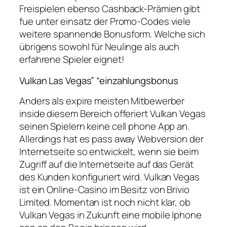
Freispielen ebenso Cashback-Prämien gibt
fue unter einsatz der Promo-Codes viele
weitere spannende Bonusform. Welche sich
übrigens sowohl für Neulinge als auch
erfahrene Spieler eignet!
Vulkan Las Vegas” “einzahlungsbonus
Anders als expire meisten Mitbewerber
inside diesem Bereich offeriert Vulkan Vegas
seinen Spielern keine cell phone App an.
Allerdings hat es pass away Webversion der
Internetseite so entwickelt, wenn sie beim
Zugriff auf die Internetseite auf das Gerät
des Kunden konfiguriert wird. Vulkan Vegas
ist ein Online-Casino im Besitz von Brivio
Limited. Momentan ist noch nicht klar, ob
Vulkan Vegas in Zukunft eine mobile Iphone