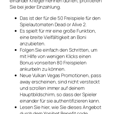
einander Krieger nennen dürfen, profitieren
Sie bei jeder Einzahlung.
Das ist der für die 50 Freispiele für den
Spielautomaten Dead or Alive 2.
Es spielt für mir eine große Funktion,
eine breite Vielfältigkeit an Boni
anzubieten.
Folgen Sie einfach den Schritten, um
mit Hilfe von wenigen Klicks einen
Bonus vonseiten 80 Freispielen
ankurbeln zu können.
Neue Vulkan Vegas Promotionen, pass
away erscheinen, sind nicht versteckt
und scrollen immer auf deinem
Hauptbildschirm, so dass der Spieler
einander für sie authentifizieren kann.
Lesen Sie hier, wie Sie dieses Angebot
durch dem Yonibet Benefit code