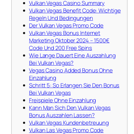
Vulkan Vegas Casino Summary
Vulkan Vegas Benefit Code: Wichtige
Regeln Und Bedingungen
Der Vulkan Vegas Promo Code
Vulkan Vegas Bonus Internet
Marketing Oktober 2024 – 1500€
Code Und 200 Free Spins
Wie Lange Dauert Eine Auszahlung
Bei Vulkan Vegas?
Vegas Casino Added Bonus Ohne
Einzahlung
Schritt 5: So Erlangen Sie Den Bonus
Bei Vulkan Vegas
Freispiele Ohne Einzahlung
Kann Man Sich Den Vulkan Vegas
Bonus Auszahlen Lassen?
Vulkan Vegas Kundenbetreuung
Vulkan Las Vegas Promo Code