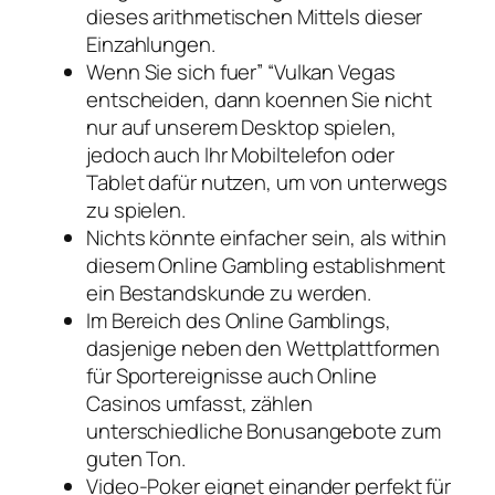
dieses arithmetischen Mittels dieser
Einzahlungen.
Wenn Sie sich fuer” “Vulkan Vegas
entscheiden, dann koennen Sie nicht
nur auf unserem Desktop spielen,
jedoch auch Ihr Mobiltelefon oder
Tablet dafür nutzen, um von unterwegs
zu spielen.
Nichts könnte einfacher sein, als within
diesem Online Gambling establishment
ein Bestandskunde zu werden.
Im Bereich des Online Gamblings,
dasjenige neben den Wettplattformen
für Sportereignisse auch Online
Casinos umfasst, zählen
unterschiedliche Bonusangebote zum
guten Ton.
Video-Poker eignet einander perfekt für