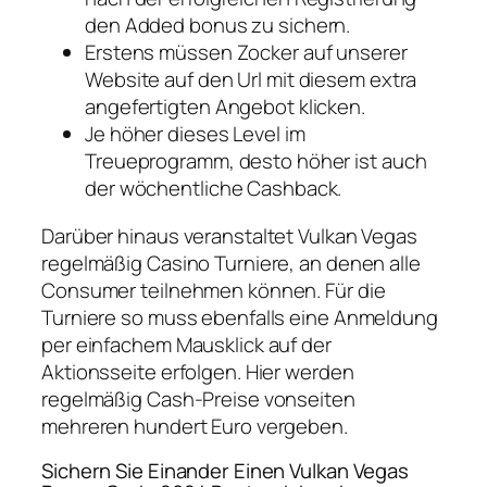
den Added bonus zu sichern.
Erstens müssen Zocker auf unserer
Website auf den Url mit diesem extra
angefertigten Angebot klicken.
Je höher dieses Level im
Treueprogramm, desto höher ist auch
der wöchentliche Cashback.
Darüber hinaus veranstaltet Vulkan Vegas
regelmäßig Casino Turniere, an denen alle
Consumer teilnehmen können. Für die
Turniere so muss ebenfalls eine Anmeldung
per einfachem Mausklick auf der
Aktionsseite erfolgen. Hier werden
regelmäßig Cash-Preise vonseiten
mehreren hundert Euro vergeben.
Sichern Sie Einander Einen Vulkan Vegas