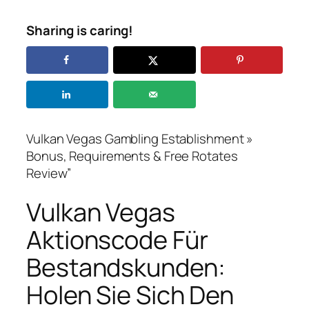
Sharing is caring!
Vulkan Vegas Gambling Establishment »
Bonus, Requirements & Free Rotates
Review”
Vulkan Vegas
Aktionscode Für
Bestandskunden:
Holen Sie Sich Den