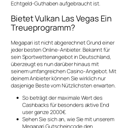
Echtgeld-Guthaben aufgebraucht ist.
Bietet Vulkan Las Vegas Ein
Treueprogramm?
Megapari ist nicht abgerechnet Grund einer
jeder besten Online-Anbieter. Bekannt für
sein Sportwettenangebot in Deutschland,
überzeugt es nun darüber hinaus mit
seinem umfangreichen Casino-Angebot. Mit
deinem Anbieter können Sie wirklich nur
dasjenige Beste vom Nützlichsten erwarten.
So beträgt der maximale Wert des
Cashbacks für besonders aktive End
user ganze 2000€.
Sehen Sie sich an, wie Sie mit unserem
Megapari Gutscheincode den