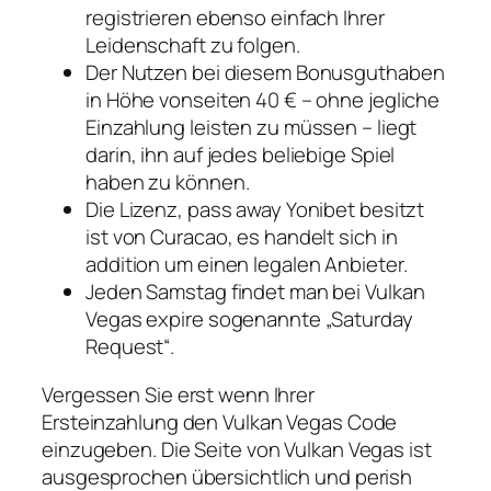
registrieren ebenso einfach Ihrer
Leidenschaft zu folgen.
Der Nutzen bei diesem Bonusguthaben
in Höhe vonseiten 40 € – ohne jegliche
Einzahlung leisten zu müssen – liegt
darin, ihn auf jedes beliebige Spiel
haben zu können.
Die Lizenz, pass away Yonibet besitzt
ist von Curacao, es handelt sich in
addition um einen legalen Anbieter.
Jeden Samstag findet man bei Vulkan
Vegas expire sogenannte „Saturday
Request“.
Vergessen Sie erst wenn Ihrer
Ersteinzahlung den Vulkan Vegas Code
einzugeben. Die Seite von Vulkan Vegas ist
ausgesprochen übersichtlich und perish