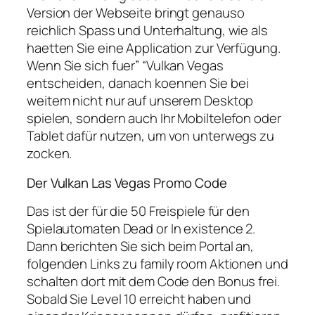
Version der Webseite bringt genauso
reichlich Spass und Unterhaltung, wie als
haetten Sie eine Application zur Verfügung.
Wenn Sie sich fuer” “Vulkan Vegas
entscheiden, danach koennen Sie bei
weitem nicht nur auf unserem Desktop
spielen, sondern auch Ihr Mobiltelefon oder
Tablet dafür nutzen, um von unterwegs zu
zocken.
Der Vulkan Las Vegas Promo Code
Das ist der für die 50 Freispiele für den
Spielautomaten Dead or In existence 2.
Dann berichten Sie sich beim Portal an,
folgenden Links zu family room Aktionen und
schalten dort mit dem Code den Bonus frei.
Sobald Sie Level 10 erreicht haben und