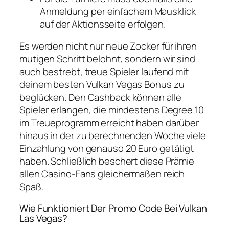
Anmeldung per einfachem Mausklick
auf der Aktionsseite erfolgen.
Es werden nicht nur neue Zocker für ihren
mutigen Schritt belohnt, sondern wir sind
auch bestrebt, treue Spieler laufend mit
deinem besten Vulkan Vegas Bonus zu
beglücken. Den Cashback können alle
Spieler erlangen, die mindestens Degree 10
im Treueprogramm erreicht haben darüber
hinaus in der zu berechnenden Woche viele
Einzahlung von genauso 20 Euro getätigt
haben. Schließlich beschert diese Prämie
allen Casino-Fans gleichermaßen reich
Spaß.
Wie Funktioniert Der Promo Code Bei Vulkan
Las Vegas?