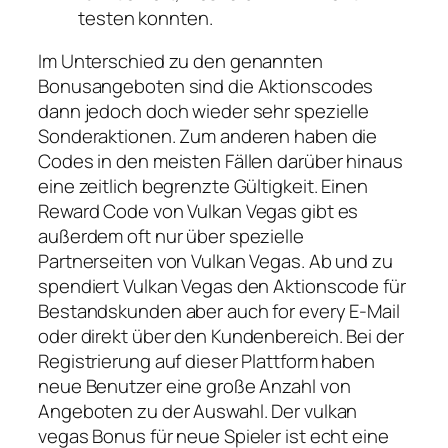
testen konnten.
Im Unterschied zu den genannten
Bonusangeboten sind die Aktionscodes
dann jedoch doch wieder sehr spezielle
Sonderaktionen. Zum anderen haben die
Codes in den meisten Fällen darüber hinaus
eine zeitlich begrenzte Gültigkeit. Einen
Reward Code von Vulkan Vegas gibt es
außerdem oft nur über spezielle
Partnerseiten von Vulkan Vegas. Ab und zu
spendiert Vulkan Vegas den Aktionscode für
Bestandskunden aber auch for every E-Mail
oder direkt über den Kundenbereich. Bei der
Registrierung auf dieser Plattform haben
neue Benutzer eine große Anzahl von
Angeboten zu der Auswahl. Der vulkan
vegas Bonus für neue Spieler ist echt eine