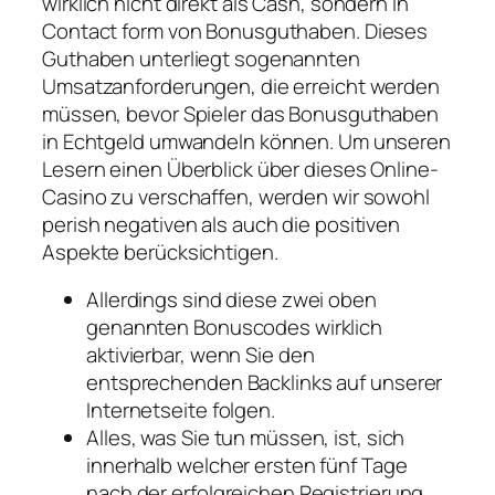
wirklich nicht direkt als Cash, sondern in
Contact form von Bonusguthaben. Dieses
Guthaben unterliegt sogenannten
Umsatzanforderungen, die erreicht werden
müssen, bevor Spieler das Bonusguthaben
in Echtgeld umwandeln können. Um unseren
Lesern einen Überblick über dieses Online-
Casino zu verschaffen, werden wir sowohl
perish negativen als auch die positiven
Aspekte berücksichtigen.
Allerdings sind diese zwei oben
genannten Bonuscodes wirklich
aktivierbar, wenn Sie den
entsprechenden Backlinks auf unserer
Internetseite folgen.
Alles, was Sie tun müssen, ist, sich
innerhalb welcher ersten fünf Tage
nach der erfolgreichen Registrierung