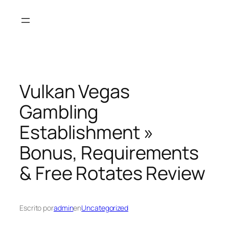
Saltar
al
contenido
Vulkan Vegas
Gambling
Establishment »
Bonus, Requirements
& Free Rotates Review
Escrito por
admin
en
Uncategorized