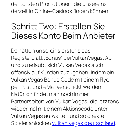
der tollsten Promotionen, die unsereins
derzeit in Online-Casinos finden können.
Schritt Two: Erstellen Sie
Dieses Konto Beim Anbieter
Da hätten unsereins erstens das
Registerblatt „Bonus“ bei VulkanVegas. Ab
und zu erlaubt sich Vulkan Vegas auch,
offensiv auf Kunden zuzugehen, indem ein
Vulkan Vegas Bonus Code mit einem Flyer
per Post und eMail verschickt werden.
Natürlich findet man noch immer
Partnerseiten von Vulkan Vegas, die letztens
wieder mal mit einem Aktionscode unter
Vulkan Vegas aufwarten und so direkte
Spieler anlocken
vulkan vegas deutschland
.