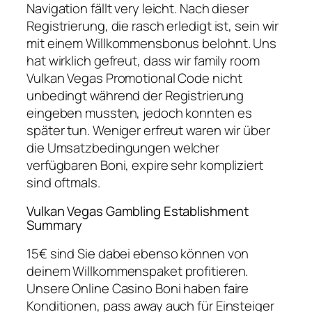
Navigation fällt very leicht. Nach dieser
Registrierung, die rasch erledigt ist, sein wir
mit einem Willkommensbonus belohnt. Uns
hat wirklich gefreut, dass wir family room
Vulkan Vegas Promotional Code nicht
unbedingt während der Registrierung
eingeben mussten, jedoch konnten es
später tun. Weniger erfreut waren wir über
die Umsatzbedingungen welcher
verfügbaren Boni, expire sehr kompliziert
sind oftmals.
Vulkan Vegas Gambling Establishment
Summary
15€ sind Sie dabei ebenso können von
deinem Willkommenspaket profitieren.
Unsere Online Casino Boni haben faire
Konditionen, pass away auch für Einsteiger