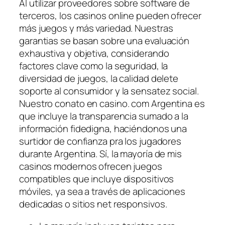
Al utilizar proveedores sobre software de
terceros, los casinos online pueden ofrecer
más juegos y más variedad. Nuestras
garantias se basan sobre una evaluación
exhaustiva y objetiva, considerando
factores clave como la seguridad, la
diversidad de juegos, la calidad delete
soporte al consumidor y la sensatez social.
Nuestro conato en casino. com Argentina es
que incluye la transparencia sumado a la
información fidedigna, haciéndonos una
surtidor de confianza pra los jugadores
durante Argentina. Sí, la mayoría de mis
casinos modernos ofrecen juegos
compatibles que incluye dispositivos
móviles, ya sea a través de aplicaciones
dedicadas o sitios net responsivos.