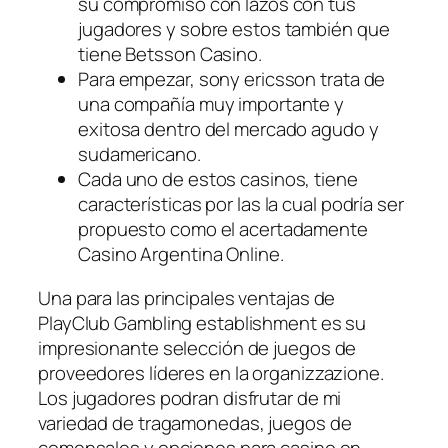
su compromiso con lazos con tus
jugadores y sobre estos también que
tiene Betsson Casino.
Para empezar, sony ericsson trata de
una compañía muy importante y
exitosa dentro del mercado agudo y
sudamericano.
Cada uno de estos casinos, tiene
características por las la cual podría ser
propuesto como el acertadamente
Casino Argentina Online.
Una para las principales ventajas de
PlayClub Gambling establishment es su
impresionante selección de juegos de
proveedores líderes en la organizzazione.
Los jugadores podran disfrutar de mi
variedad de tragamonedas, juegos de
comensales y opciones para casino en