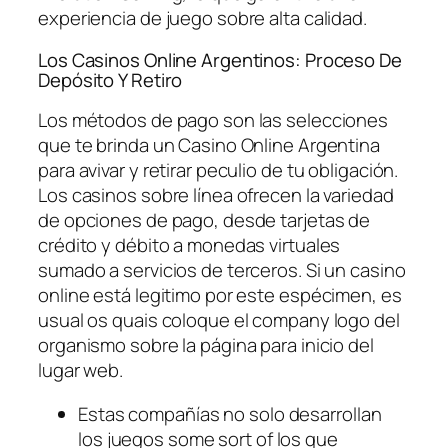
experiencia de juego sobre alta calidad.
Los Casinos Online Argentinos: Proceso De
Depósito Y Retiro
Los métodos de pago son las selecciones
que te brinda un Casino Online Argentina
para avivar y retirar peculio de tu obligación.
Los casinos sobre línea ofrecen la variedad
de opciones de pago, desde tarjetas de
crédito y débito a monedas virtuales
sumado a servicios de terceros. Si un casino
online está legitimo por este espécimen, es
usual os quais coloque el company logo del
organismo sobre la página para inicio del
lugar web.
Estas compañías no solo desarrollan
los juegos some sort of los que