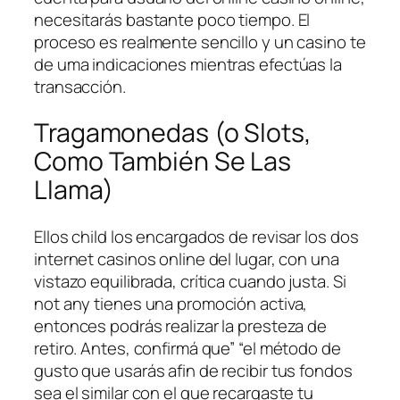
necesitarás bastante poco tiempo. El
proceso es realmente sencillo y un casino te
de uma indicaciones mientras efectúas la
transacción.
Tragamonedas (o Slots,
Como También Se Las
Llama)
Ellos child los encargados de revisar los dos
internet casinos online del lugar, con una
vistazo equilibrada, crítica cuando justa. Si
not any tienes una promoción activa,
entonces podrás realizar la presteza de
retiro. Antes, confirmá que” “el método de
gusto que usarás afin de recibir tus fondos
sea el similar con el que recargaste tu