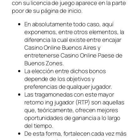
con su licencia de juego aparece en la parte
poor de su página de inicio.
En absolutamente todo caso, aquí
exponemos, entre otros elementos, la
diferencia la cual existe entre encajar
Casino Online Buenos Aires y
entretenerse Casino Online Paese de
Buenos Zones.
La elección entre dichos bonos
depende de los objetivos y
preferencias de qualquer jugador.
Las tragamonedas con este mayor
retorno ing jugador (RTP) son aquellas
que, teóricamente, ofrecen mejores
oportunidades de ganancia a lo largo
del tiempo.
De esta forma, fortalecen cada vez más