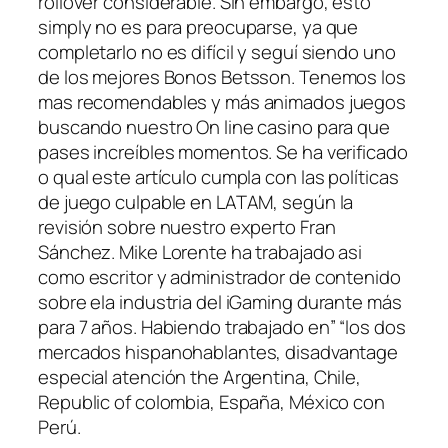
rollover considerable. Sin embargo, esto
simply no es para preocuparse, ya que
completarlo no es difícil y seguí siendo uno
de los mejores Bonos Betsson. Tenemos los
mas recomendables y más animados juegos
buscando nuestro On line casino para que
pases increíbles momentos. Se ha verificado
o qual este artículo cumpla con las políticas
de juego culpable en LATAM, según la
revisión sobre nuestro experto Fran
Sánchez. Mike Lorente ha trabajado asi
como escritor y administrador de contenido
sobre ela industria del iGaming durante más
para 7 años. Habiendo trabajado en” “los dos
mercados hispanohablantes, disadvantage
especial atención the Argentina, Chile,
Republic of colombia, España, México con
Perú.