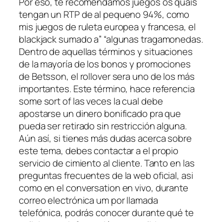
Por eso, te recomendamos juegos os quais
tengan un RTP de al pequeno 94%, como
mis juegos de ruleta europea y francesa, el
blackjack sumado a” “algunas tragamonedas.
Dentro de aquellas términos y situaciones
de la mayoría de los bonos y promociones
de Betsson, el rollover sera uno de los más
importantes. Este término, hace referencia
some sort of las veces la cual debe
apostarse un dinero bonificado pra que
pueda ser retirado sin restricción alguna.
Aún así, si tienes más dudas acerca sobre
este tema, debes contactar a el propio
servicio de cimiento al cliente. Tanto en las
preguntas frecuentes de la web oficial, asi
como en el conversation en vivo, durante
correo electrónica um por llamada
telefónica, podrás conocer durante qué te