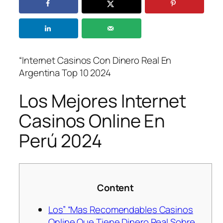
“Internet Casinos Con Dinero Real En
Argentina Top 10 2024 ️
Los Mejores Internet
Casinos Online En
Perú 2024
Content
Los” “Mas Recomendables Casinos
Online Que Tiene Dinero Real Sobre