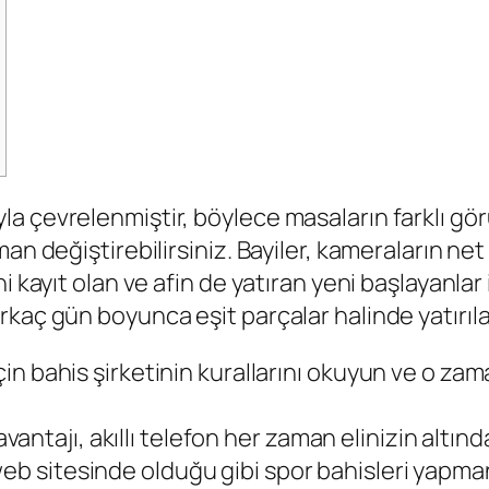
 çevrelenmiştir, böylece masaların farklı görü
man değiştirebilirsiniz. Bayiler, kameraların n
 kayıt olan ve afin de yatıran yeni başlayanlar 
rkaç gün boyunca eşit parçalar halinde yatırı
çin bahis şirketinin kurallarını okuyun ve o zama
ntajı, akıllı telefon her zaman elinizin altınd
eb sitesinde olduğu gibi spor bahisleri yapman