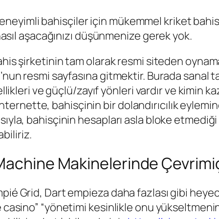
eneyimli bahisçiler için mükemmel kriket bahis
asıl aşacağınızı düşünmenize gerek yok.
ahis şirketinin tam olarak resmi siteden oynama
o’nun resmi sayfasına gitmektir. Burada sanal 
ellikleri ve güçlü/zayıf yönleri vardır ve kimin 
i, internette, bahisçinin bir dolandırıcılık eyle
sıyla, bahisçinin hesapları asla bloke etmediğ
iliriz.
 Machine Makinelerinde Çevrimi
pié Grid, Dart empieza daha fazlası gibi heyecan
e casino” “yönetimi kesinlikle onu yükseltmenin