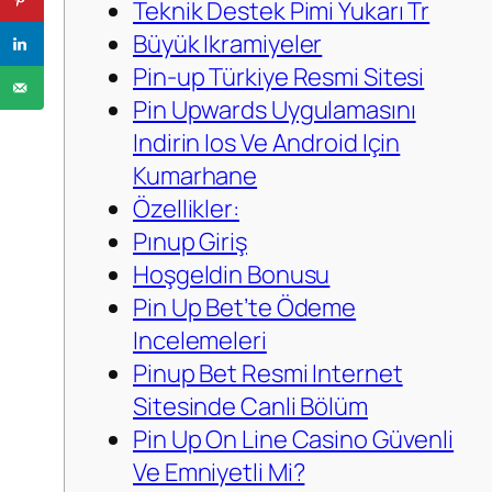
Teknik Destek Pimi Yukarı Tr
Büyük Ikramiyeler
Pin-up Türkiye Resmi Sitesi
Pin Upwards Uygulamasını
Indirin Ios Ve Android Için
Kumarhane
Özellikler:
Pınup Giriş
Hoşgeldin Bonusu
Pin Up Bet’te Ödeme
Incelemeleri
Pinup Bet Resmi Internet
Sitesinde Canli Bölüm
Pin Up On Line Casino Güvenli
Ve Emniyetli Mi?