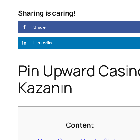
Sharing is caring!
Share
LinkedIn
Pin Upward Casino
Kazanın
Content