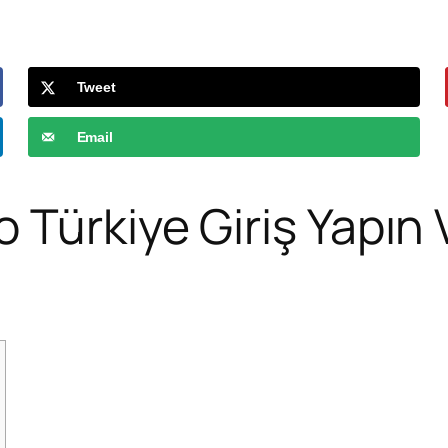
Tweet
Email
 Türkiye Giriş Yapın