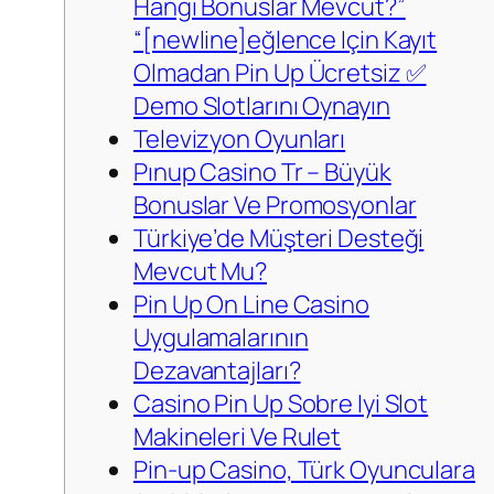
Hangi Bonuslar Mevcut?”
“[newline]eğlence Için Kayıt
Olmadan Pin Up Ücretsiz ✅
Demo Slotlarını Oynayın
Televizyon Oyunları
Pınup Casino Tr – Büyük
Bonuslar Ve Promosyonlar
Türkiye’de Müşteri Desteği
Mevcut Mu?
Pin Up On Line Casino
Uygulamalarının
Dezavantajları?
Casino Pin Up Sobre Iyi Slot
Makineleri Ve Rulet
Pin-up Casino, Türk Oyunculara