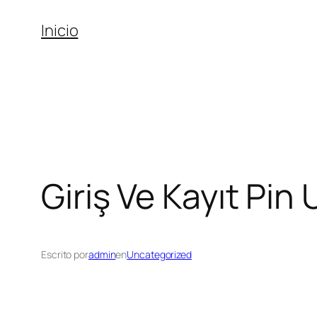
Saltar
Inicio
al
contenido
Giriş Ve Kayıt Pin
Escrito por
admin
en
Uncategorized