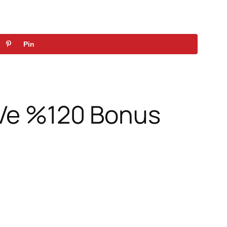
Pin
 Ve %120 Bonus