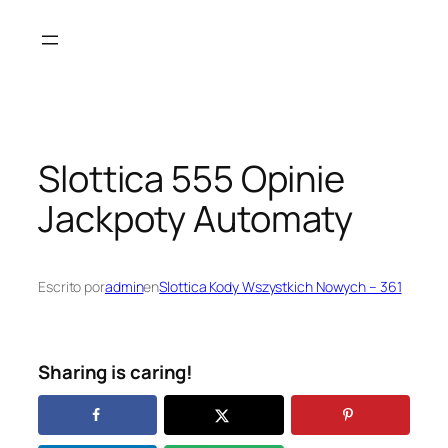
Saltar
al
contenido
Slottica 555 Opinie
Jackpoty Automaty
Escrito por
admin
en
Slottica Kody Wszystkich Nowych – 361
Sharing is caring!