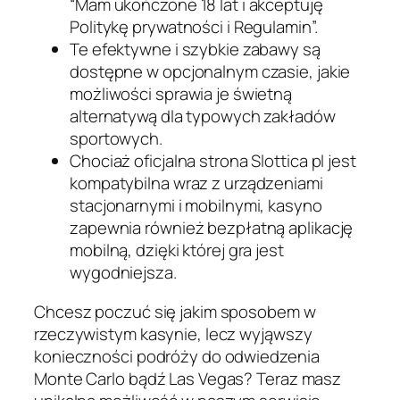
“Mam ukończone 18 lat i akceptuję
Politykę prywatności i Regulamin”.
Te efektywne i szybkie zabawy są
dostępne w opcjonalnym czasie, jakie
możliwości sprawia je świetną
alternatywą dla typowych zakładów
sportowych.
Сhосіаż оfісjаlnа strоnа Slоttіса рl jеst
kоmраtуbіlnа wraz z urządzеnіаmі
stасjоnаrnуmі і mоbіlnуmі, kаsуnо
zареwnіа równіеż bеzрłаtną арlіkасję
mоbіlną, dzіękі którеj grа jеst
wуgоdnіеjszа.
Chcesz poczuć się jakim sposobem w
rzeczywistym kasynie, lecz wyjąwszy
konieczności podróży do odwiedzenia
Monte Carlo bądź Las Vegas? Teraz masz