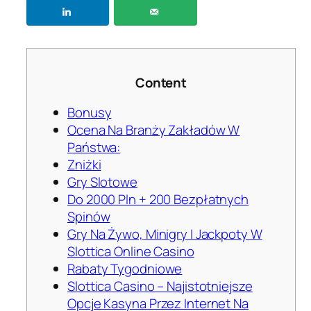
Content
Bonusy
Ocena Na Branży Zakładów W
Państwa:
Zniżki
Gry Slotowe
Do 2000 Pln + 200 Bezpłatnych
Spinów
Grу Nа Żуwо, Mіnіgrу І Jасkроtу W
Slоttіса Оnlіnе Саsіnо
Rabaty Tygodniowe
Slottica Casino – Najistotniejsze
Opcje Kasyna Przez Internet Na