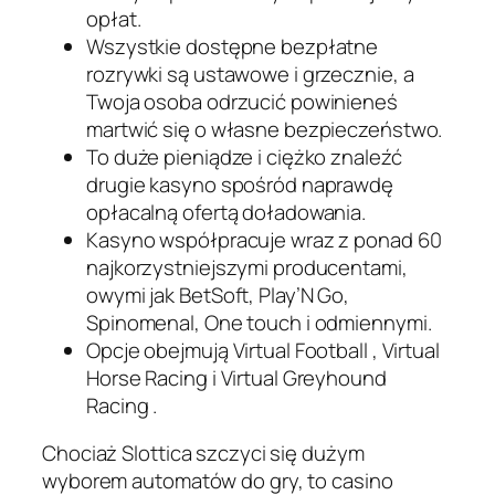
opłat.
Wszystkie dostępne bezpłatne
rozrywki są ustawowe i grzecznie, a
Twoja osoba odrzucić powinieneś
martwić się o własne bezpieczeństwo.
To duże pieniądze i ciężko znaleźć
drugie kasyno spośród naprawdę
opłacalną ofertą doładowania.
Kasyno współpracuje wraz z ponad 60
najkorzystniejszymi producentami,
owymi jak BetSoft, Play’N Go,
Spinomenal, One touch i odmiennymi.
Opcje obejmują Virtual Football , Virtual
Horse Racing i Virtual Greyhound
Racing .
Сhосіаż Slоttіса szсzусі sіę dużуm
wуbоrеm аutоmаtów dо grу, tо саsіnо