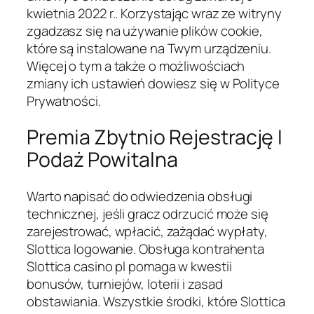
kwietnia 2022 r.. Korzystając wraz ze witryny
zgadzasz się na używanie plików cookie,
które są instalowane na Twym urządzeniu.
Więcej o tym a także o możliwościach
zmiany ich ustawień dowiesz się w Polityce
Prywatności.
Premia Zbytnio Rejestrację I
Podaż Powitalna
Warto napisać do odwiedzenia obsługi
technicznej, jeśli gracz odrzucić może się
zarejestrować, wpłacić, zażądać wypłaty,
Slottica logowanie. Obsługa kontrahenta
Slottica casino pl pomaga w kwestii
bonusów, turniejów, loterii i zasad
obstawiania. Wszystkie środki, które Slottica