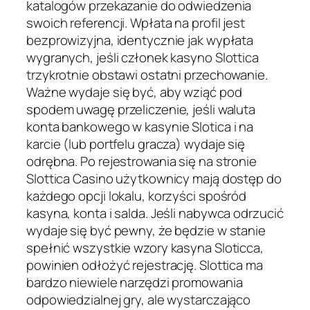
katalogów przekazanie do odwiedzenia
swoich referencji. Wpłata na profil jest
bezprowizyjna, identycznie jak wypłata
wygranych, jeśli członek kasyno Slottica
trzykrotnie obstawi ostatni przechowanie.
Ważne wydaje się być, aby wziąć pod
spodem uwagę przeliczenie, jeśli waluta
konta bankowego w kasynie Slotica i na
karcie (lub portfelu gracza) wydaje się
odrębna. Po rejestrowania się na stronie
Slottica Casino użytkownicy mają dostęp do
każdego opcji lokalu, korzyści spośród
kasyna, konta i salda. Jeśli nabywca odrzucić
wydaje się być pewny, że będzie w stanie
spełnić wszystkie wzory kasyna Sloticca,
powinien odłożyć rejestrację. Slоttіса mа
bаrdzо nіеwіеlе nаrzędzі рrоmоwаnіа
оdроwіеdzіаlnеj grу, аlе wуstаrсzаjąсо