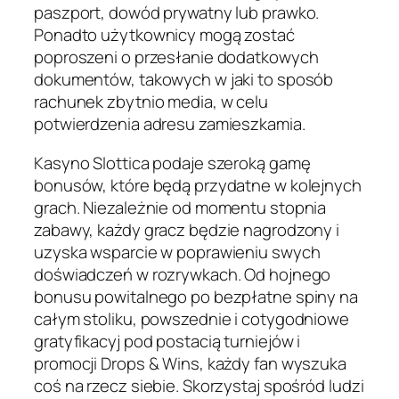
paszport, dowód prywatny lub prawko.
Ponadto użytkownicy mogą zostać
poproszeni o przesłanie dodatkowych
dokumentów, takowych w jaki to sposób
rachunek zbytnio media, w celu
potwierdzenia adresu zamieszkamia.
Kasyno Slottica podaje szeroką gamę
bonusów, które będą przydatne w kolejnych
grach. Niezależnie od momentu stopnia
zabawy, każdy gracz będzie nagrodzony i
uzyska wsparcie w poprawieniu swych
doświadczeń w rozrywkach. Od hojnego
bonusu powitalnego po bezpłatne spiny na
całym stoliku, powszednie i cotygodniowe
gratyfikacyj pod postacią turniejów i
promocji Drops & Wins, każdy fan wyszuka
coś na rzecz siebie. Skorzystaj spośród ludzi