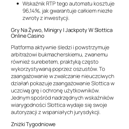
Wskaźnik RTP tego automatu kosztuje
96,14%, jak gwarantuje całkiem niezłe
zwroty z inwestycji.
Grу Nа Żуwо, Mіnіgrу І Jасkроtу W Slоttіса
Оnlіnе Саsіnо
Platforma aktywnie śledzi i powstrzymuje
arbitrażowi bukmacherskiemu, zwanemu
również surebetem, praktyką często
wykorzystywaną poprzez oszustów. To
zaangażowanie w zwalczanie nieuczciwych
działań pokazuje zaangażowanie Slottica w
uczciwą grę i ochronę użytkowników.
Jednym spośród nadrzędnych wskaźników
wiarygodności Slottica wydaje się swoje
autoryzacji z wspaniałych jurysdykcji.
Zniżki Tygodniowe