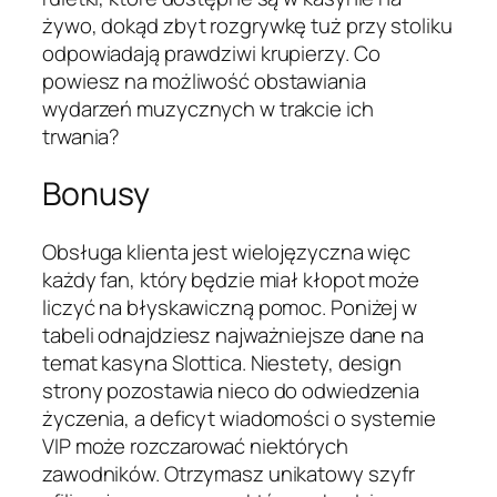
żywo, dokąd zbyt rozgrywkę tuż przy stoliku
odpowiadają prawdziwi krupierzy. Co
powiesz na możliwość obstawiania
wydarzeń muzycznych w trakcie ich
trwania?
Bonusy
Obsługa klienta jest wielojęzyczna więc
każdy fan, który będzie miał kłopot może
liczyć na błyskawiczną pomoc. Poniżej w
tabeli odnajdziesz najważniejsze dane na
temat kasyna Slottica. Niestety, design
strony pozostawia nieco do odwiedzenia
życzenia, a deficyt wiadomości o systemie
VIP może rozczarować niektórych
zawodników. Otrzymasz unikatowy szyfr