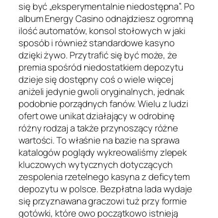
się być „eksperymentalnie niedostępna”. Po
album Energy Casino odnajdziesz ogromną
ilość automatów, konsol stołowych w jaki
sposób i również standardowe kasyno
dzięki żywo. Przytrafić się być może, że
premia spośród niedostatkiem depozytu
dzieje się dostępny coś o wiele więcej
aniżeli jedynie gwoli oryginalnych, jednak
podobnie porządnych fanów. Wielu z ludzi
ofert owe unikat działający w odrobinę
różny rodzaj a także przynoszący różne
wartości. To właśnie na bazie na sprawa
katalogów poglądy wykreowaliśmy zlepek
kluczowych wytycznych dotyczących
zespolenia rzetelnego kasyna z deficytem
depozytu w polsce. Bezpłatna lada wydaje
się przyznawana graczowi tuż przy formie
gotówki, które owo początkowo istnieją