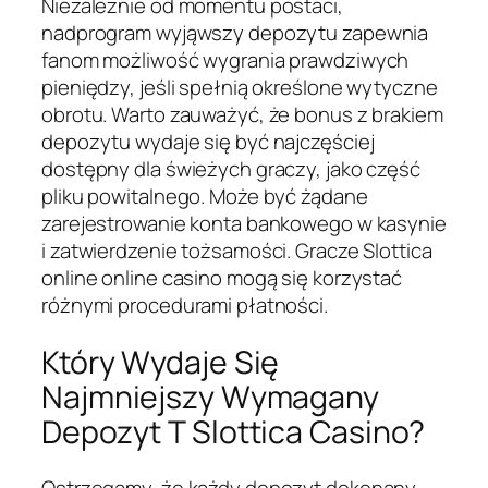
Niezależnie od momentu postaci,
nadprogram wyjąwszy depozytu zapewnia
fanom możliwość wygrania prawdziwych
pieniędzy, jeśli spełnią określone wytyczne
obrotu. Warto zauważyć, że bonus z brakiem
depozytu wydaje się być najczęściej
dostępny dla świeżych graczy, jako część
pliku powitalnego. Może być żądane
zarejestrowanie konta bankowego w kasynie
i zatwierdzenie tożsamości. Gracze Slottica
online online casino mogą się korzystać
różnymi procedurami płatności.
Który Wydaje Się
Najmniejszy Wymagany
Depozyt T Slottica Casino?