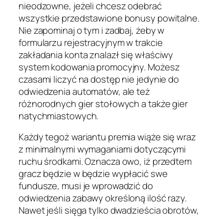
nieodzowne, jeżeli chcesz odebrać
wszystkie przedstawione bonusy powitalne.
Nie zapominaj o tym i zadbaj, żeby w
formularzu rejestracyjnym w trakcie
zakładania konta znalazł się właściwy
system kodowania promocyjny. Możesz
czasami liczyć na dostęp nie jedynie do
odwiedzenia automatów, ale też
różnorodnych gier stołowych a także gier
natychmiastowych.
Każdy tegoż wariantu premia wiąże się wraz
z minimalnymi wymaganiami dotyczącymi
ruchu środkami. Oznacza owo, iż przedtem
gracz będzie w będzie wypłacić swe
fundusze, musi je wprowadzić do
odwiedzenia zabawy określoną ilość razy.
Nawet jeśli sięga tylko dwadzieścia obrotów,