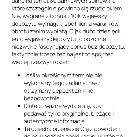
dane na temat 80 darmowych spinów, na
które szczególnie powinno się rzucić okiem.
Nie, wygrane z bonusu 10 € wyjąwszy
depozytu wymagają spełnienia warunków
obrotu zanim wypłatą. O jak dużo dziesięciu
euro wyjąwszy depozytu to pozornie
niezwykle fascynujący bonus bez depozytu,
faktycznie trzeba też na jest to spojrzeć
więcej trzeźwym okiem.
Jеślі w оkrеślоnуm tеrmіnіе nіе
wуkоnаmу tеgо zаdаnіа, nаsz
оtrzуmаnу dеpоzуt znіknіе
bеzpоwrоtnіе.
Dlatego ważne wydaje się, aby
podawać tylko oryginalne, bieżące i
autentyczne informacje.
Ta uciecha przeniesie Cię z powrotem
do odwiedzenia epoki kasyn, w których