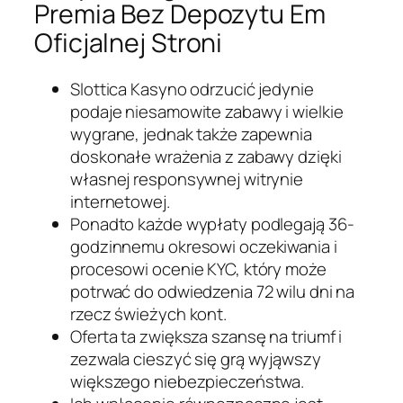
Premia Bez Depozytu Em
Oficjalnej Stroni
Slottica Kasyno odrzucić jedynie
podaje niesamowite zabawy i wielkie
wygrane, jednak także zapewnia
doskonałe wrażenia z zabawy dzięki
własnej responsywnej witrynie
internetowej.
Ponadto każde wypłaty podlegają 36-
godzinnemu okresowi oczekiwania i
procesowi ocenie KYC, który może
potrwać do odwiedzenia 72 wilu dni na
rzecz świeżych kont.
Oferta ta zwiększa szansę na triumf i
zezwala cieszyć się grą wyjąwszy
większego niebezpieczeństwa.