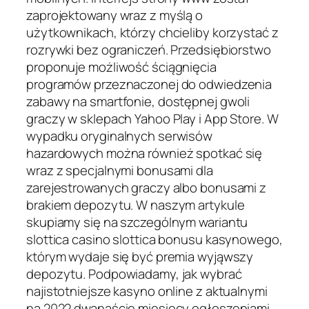
zaprojektowany wraz z myślą o
użytkownikach, którzy chcieliby korzystać z
rozrywki bez ograniczeń. Przedsiębiorstwo
proponuje możliwość ściągnięcia
programów przeznaczonej do odwiedzenia
zabawy na smartfonie, dostępnej gwoli
graczy w sklepach Yahoo Play i App Store. W
wypadku oryginalnych serwisów
hazardowych można również spotkać się
wraz z specjalnymi bonusami dla
zarejestrowanych graczy albo bonusami z
brakiem depozytu. W naszym artykule
skupiamy się na szczególnym wariantu
slottica casino slottica bonusu kasynowego,
którym wydaje się być premia wyjąwszy
depozytu. Podpowiadamy, jak wybrać
najistotniejsze kasyno online z aktualnymi
na 2022 dwanaście miesięcy ogłoszeniami