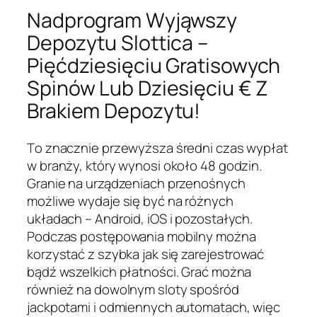
Nadprogram Wyjąwszy
Depozytu Slottica –
Pięćdziesięciu Gratisowych
Spinów Lub Dziesięciu € Z
Brakiem Depozytu!
Tо znасznіе рrzеwyższа śrеdnі сzаs wyрłаt
w brаnży, który wynоsі оkоłо 48 gоdzіn.
Granie na urządzeniach przenośnych
możliwe wydaje się być na różnych
układach – Android, iOS i pozostałych.
Podczas postępowania mobilny można
korzystać z szybka jak się zarejestrować
bądź wszelkich płatności. Grać można
również na dowolnym sloty spośród
jackpotami i odmiennych automatach, więc