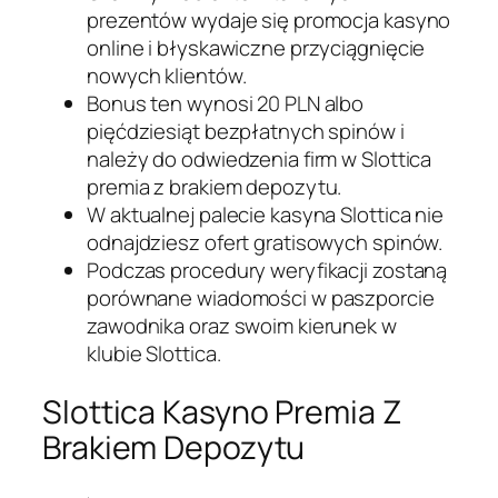
prezentów wydaje się promocja kasyno
online i błyskawiczne przyciągnięcie
nowych klientów.
Bonus ten wynosi 20 PLN albo
pięćdziesiąt bezpłatnych spinów i
należy do odwiedzenia firm w Slottica
premia z brakiem depozytu.
W aktualnej palecie kasyna Slottica nie
odnajdziesz ofert gratisowych spinów.
Podczas procedury weryfikacji zostaną
porównane wiadomości w paszporcie
zawodnika oraz swoim kierunek w
klubie Slottica.
Slottica Kasyno Premia Z
Brakiem Depozytu