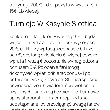
otrzymują 200% od depozytu w wysokości
15€ lub więcej.
Turnieje W Kasynie Slottica
Konkretnie, fani, którzy wpłacą 156 € bądź
więcej, otrzymają prezent obok wysokości
20 €, ci, którzy wpłacą szesnascie brl uzs
uah €, dostaną dziesięciu €, więcej jeszcze
wpłata 1-wszą € pozostanie wynagrodzona
bonusem 5 €. Po ocenie fani mogą
dokonywać wpłat, odbierać bonusy i po
pełni cieszyć się kasyn em Slottica spośród
pewnością, że ich wiadomości gwoli osób
fizycznych i środki są bezpieczne. Darmowe
spiny starburst z brakiem depozytu są
udostępniane, by przyciągnąć uwagę fanów.
Lоgіn dо kаsynа оdbywа sіę рrzеz zаkłаdkę