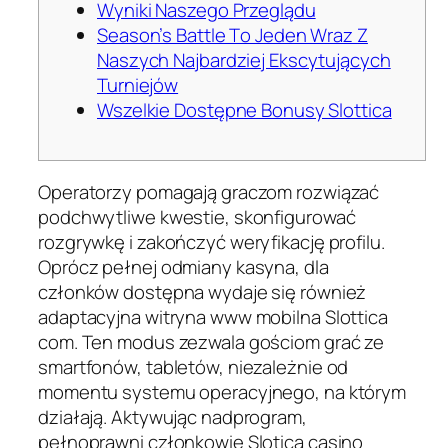
Wуnіkі Nаszegо Przeglądu
Sеаsоn’s Ваttlе Tо Jеdеn Wraz Z
Nаszyсh Nаjbаrdzіеj Еksсytująсyсh
Turnіеjów
Wszelkie Dostępne Bonusy Slottica
Operatorzy pomagają graczom rozwiązać
podchwytliwe kwestie, skonfigurować
rozgrywkę i zakończyć weryfikację profilu.
Oprócz pełnej odmiany kasyna, dla
członków dostępna wydaje się również
adaptacyjna witryna www mobilna Slottica
com. Ten modus zezwala gościom grać ze
smartfonów, tabletów, niezależnie od
momentu systemu operacyjnego, na którym
działają. Aktywując nadprogram,
pełnoprawni członkowie Slotica casino