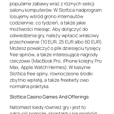
popularne zabawy wraz z różnych sekcji
salonu komputerów. W Slottica nadprogram
losujemy wśród grono internautów
codziennie, co tydzień, a także jakie
możliwości miesiąc. Aby dołączyć do
odwiedzenia gry, należy wpłacić właściwy
przechowanie (10 EUR, 25 EUR albo 60 EUR).
Możesz powalczyć o plik dziesięciu tysięcy
free spinów, a także interesujące nagrody
rzeczowe (MacBook Pro, iPhone kolejny Pro
Max, Apple Watch Hermes). W kasynie
Slottica free spiny, równoczesne środki
zbytnio wpłatę, a także freebety owo
normalna praktyka.
Slottica Casino Games And Offerings
Natomiast kiedy również gry i jest to
odrzucić pomoże, skontaktuj się spośród