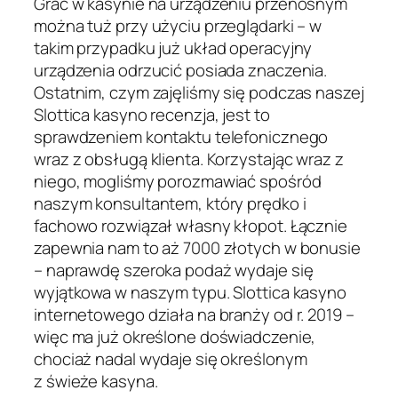
Grać w kasynie na urządzeniu przenośnym
można tuż przy użyciu przeglądarki – w
takim przypadku już układ operacyjny
urządzenia odrzucić posiada znaczenia.
Ostatnim, czym zajęliśmy się podczas naszej
Slottica kasyno recenzja, jest to
sprawdzeniem kontaktu telefonicznego
wraz z obsługą klienta. Korzystając wraz z
niego, mogliśmy porozmawiać spośród
naszym konsultantem, który prędko i
fachowo rozwiązał własny kłopot. Łącznie
zapewnia nam to aż 7000 złotych w bonusie
– naprawdę szeroka podaż wydaje się
wyjątkowa w naszym typu. Slottica kasyno
internetowego działa na branży od r. 2019 –
więc ma już określone doświadczenie,
chociaż nadal wydaje się określonym
z świeże kasyna.