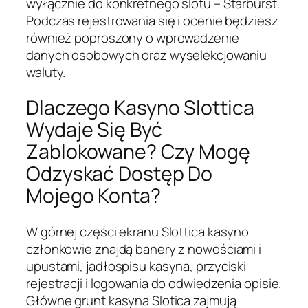
wyłącznie do konkretnego slotu – Starburst.
Podczas rejestrowania się i ocenie będziesz
również poproszony o wprowadzenie
danych osobowych oraz wyselekcjowaniu
waluty.
Dlaczego Kasyno Slottica
Wydaje Się Być
Zablokowane? Czy Mogę
Odzyskać Dostęp Do
Mojego Konta?
W górnej części ekranu Slottica kasyno
członkowie znajdą banery z nowościami i
upustami, jadłospisu kasyna, przyciski
rejestracji i logowania do odwiedzenia opisie.
Główne grunt kasyna Slotica zajmują