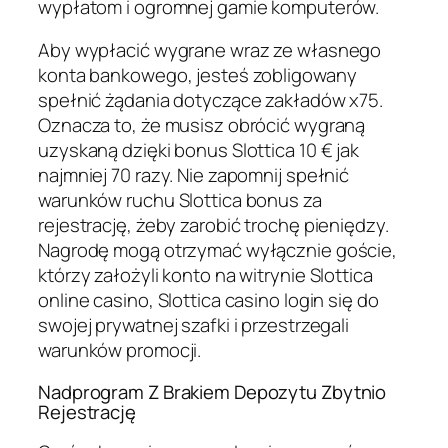
wypłatom i ogromnej gamie komputerów.
Aby wypłacić wygrane wraz ze własnego
konta bankowego, jesteś zobligowany
spełnić żądania dotyczące zakładów x75.
Oznacza to, że musisz obrócić wygraną
uzyskaną dzięki bonus Slottica 10 € jak
najmniej 70 razy. Nie zapomnij spełnić
warunków ruchu Slottica bonus za
rejestrację, żeby zarobić trochę pieniędzy.
Nagrodę mogą otrzymać wyłącznie goście,
którzy założyli konto na witrynie Slottica
online casino, Slottica casino login się do
swojej prywatnej szafki i przestrzegali
warunków promocji.
Nadprogram Z Brakiem Depozytu Zbytnio
Rejestrację