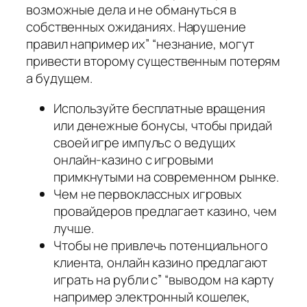
возможные дела и не обмануться в
собственных ожиданиях. Нарушение
правил например их” “незнание, могут
привести второму существенным потерям
а будущем.
Используйте бесплатные вращения
или денежные бонусы, чтобы придай
своей игре импульс о ведущих
онлайн-казино с игровыми
примкнутыми на современном рынке.
Чем не первоклассных игровых
провайдеров предлагает казино, чем
лучше.
Чтобы не привлечь потенциального
клиента, онлайн казино предлагают
играть на рубли с” “выводом на карту
например электронный кошелек,