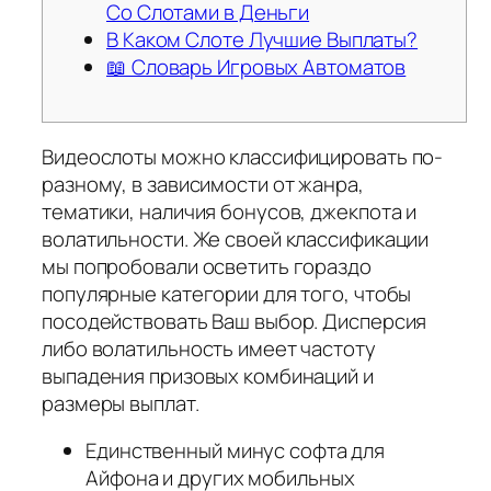
Со Слотами в Деньги
В Каком Слоте Лучшие Выплаты?
📖 Словарь Игровых Автоматов
Видеослоты можно классифицировать по-
разному, в зависимости от жанра,
тематики, наличия бонусов, джекпота и
волатильности. Же своей классификации
мы попробовали осветить гораздо
популярные категории для того, чтобы
посодействовать Ваш выбор. Дисперсия
либо волатильность имеет частоту
выпадения призовых комбинаций и
размеры выплат.
Единственный минус софта для
Айфона и других мобильных