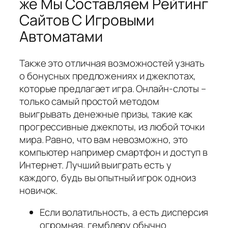
же Мы Составляем Рейтинг
Сайтов С Игровыми
Автоматами
Также это отличная возможностей узнать
о бонусных предложениях и джекпотах,
которые предлагает игра. Онлайн-слоты –
только самый простой методом
выигрывать денежные призы, такие как
прогрессивные джекпоты, из любой точки
мира. Равно, что вам невозможно, это
компьютер например смартфон и доступ в
Интернет. Лучший выиграть есть у
каждого, будь вы опытный игрок одноиз
новичок.
Если волатильность, а есть дисперсия
огромная, гемблеру обычно