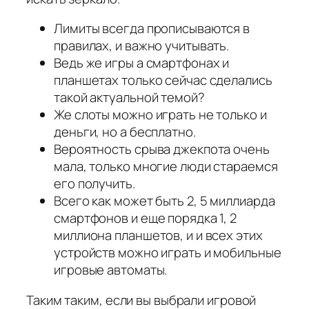
Лимиты всегда прописываются в
правилах, и важно учитывать.
Ведь же игры а смартфонах и
планшетах только сейчас сделались
такой актуальной темой?
Же слоты можно играть не только и
деньги, но а бесплатно.
Вероятность срыва джекпота очень
мала, только многие люди стараемся
его получить.
Всего как может быть 2, 5 миллиарда
смартфонов и еще порядка 1, 2
миллиона планшетов, и и всех этих
устройств можно играть и мобильные
игровые автоматы.
Таким таким, если вы выбрали игровой