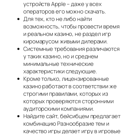
устройств Apple – даже у всех
операторов его можно скачать.
Для тех, кто не либо найти
возможность, чтобы провести время
и реальном казино, не раздел игр
киромарусом живыми дилерами.
Системные требования различаются
у таких казино, но и среднем
минимальные технические
характеристики следующие.
Кроме только, лицензированные
казино работают в соответствии же
строгими правилами, которых из
которых проверяются сторонними
аудиторскими компаниями.
Найдите сайт, бейсибцем предлагает
комбинацию Разнообразие тем и
качество игры делает игру в игровые