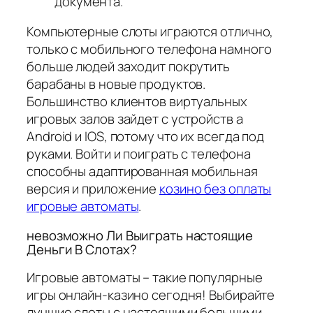
документа.
Компьютерные слоты играются отлично,
только с мобильного телефона намного
больше людей заходит покрутить
барабаны в новые продуктов.
Большинство клиентов виртуальных
игровых залов зайдет с устройств а
Android и IOS, потому что их всегда под
руками. Войти и поиграть с телефона
способны адаптированная мобильная
версия и приложение
козино без оплаты
игровые автоматы
.
невозможно Ли Выиграть настоящие
Деньги В Слотах?
Игровые автоматы – такие популярные
игры онлайн-казино сегодня! Выбирайте
лучшие слоты с настоящими большими