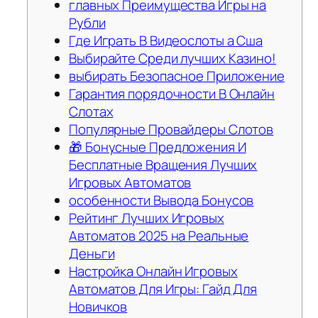
главных Преимущества Игры на
Рубли
Где Играть В Видеослоты а Сша
Выбирайте Среди лучших Казино!
выбирать Безопасное Приложение
Гарантия порядочности В Онлайн
Слотах
Популярные Провайдеры Слотов
🎁 Бонусные Предложения И
Бесплатные Вращения Лучших
Игровых Автоматов
особенности Вывода Бонусов
Рейтинг Лучших Игровых
Автоматов 2025 на Реальные
Деньги
Настройка Онлайн Игровых
Автоматов Для Игры: Гайд Для
Новичков