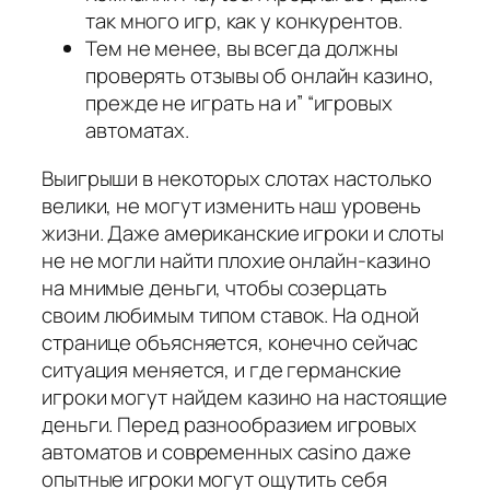
так много игр, как у конкурентов.
Тем не менее, вы всегда должны
проверять отзывы об онлайн казино,
прежде не играть на и” “игровых
автоматах.
Выигрыши в некоторых слотах настолько
велики, не могут изменить наш уровень
жизни. Даже американские игроки и слоты
не не могли найти плохие онлайн-казино
на мнимые деньги, чтобы созерцать
своим любимым типом ставок. На одной
странице объясняется, конечно сейчас
ситуация меняется, и где германские
игроки могут найдем казино на настоящие
деньги. Перед разнообразием игровых
автоматов и современных casino даже
опытные игроки могут ощутить себя