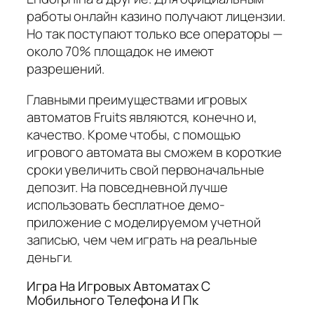
работы онлайн казино получают лицензии.
Но так поступают только все операторы —
около 70% площадок не имеют
разрешений.
Главными преимуществами игровых
автоматов Fruits являются, конечно и,
качество. Кроме чтобы, с помощью
игрового автомата вы сможем в короткие
сроки увеличить свой первоначальные
депозит. На повседневной лучше
использовать бесплатное демо-
приложение с моделируемом учетной
записью, чем чем играть на реальные
деньги.
Игра На Игровых Автоматах С
Мобильного Телефона И Пк