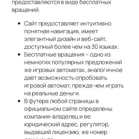
предоставляются в виде бесплатных
вращений.
Сайт предоставляет интуитивно
понятная навигация, имеет
элегантный дизайн и веб-сайт,
доступный более чем на 30 языках.
Бесплатные вращения – одно из
немногих популярных предложений
же игровых автоматах, аналогичное
дает возможность опробовать
игровой автомат, прежде чем играть
на реальные деньги.
В футере любой страницы в
официальном сайте определены
компания-владелец и ее
юридический адрес, регулятор,
выдавший лицензию, же номер