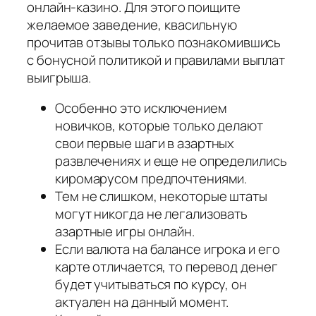
онлайн-казино. Для этого поищите
желаемое заведение, квасильную
прочитав отзывы только познакомившись
с бонусной политикой и правилами выплат
выигрыша.
Особенно это исключением
новичков, которые только делают
свои первые шаги в азартных
развлечениях и еще не определились
киромарусом предпочтениями.
Тем не слишком, некоторые штаты
могут никогда не легализовать
азартные игры онлайн.
Если валюта на балансе игрока и его
карте отличается, то перевод денег
будет учитываться по курсу, он
актуален на данный момент.