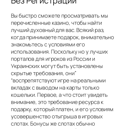
Без Регистрации
Вы быстро сможете просматривать мы
перечисленные казино, чтобы найти
лучший духовный для вас. Всякий раз,
когда принимаете подарок, внимательно
знакомьтесь с условиями его
использования. Поскольку но у лучших
порталов для игроков из России и
Украинских могут быть установлены
скрытые требования, они”
“воспрепятствуют игре на реальными
вкладах с выводом на карты только
кошельки. Первое, а что стоит увидеть
внимание, это требование ресурса к
подарку, который платен, и его условиям
усовершенство отыгрыша в игровых
слотах. Бонусы же слотах обычно