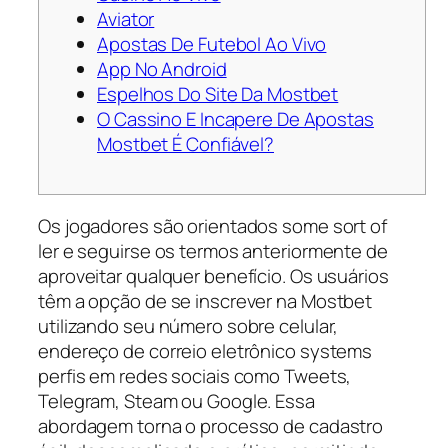
Aviator
Apostas De Futebol Ao Vivo
App No Android
Espelhos Do Site Da Mostbet
O Cassino E Incapere De Apostas
Mostbet É Confiável?
Os jogadores são orientados some sort of
ler e seguirse os termos anteriormente de
aproveitar qualquer benefício. Os usuários
têm a opção de se inscrever na Mostbet
utilizando seu número sobre celular,
endereço de correio eletrônico systems
perfis em redes sociais como Tweets,
Telegram, Steam ou Google. Essa
abordagem torna o processo de cadastro