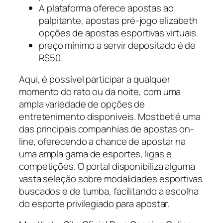
A plataforma oferece apostas ao
palpitante, apostas pré-jogo elizabeth
opções de apostas esportivas virtuais.
preço mínimo a servir depositado é de
R$50.
Aqui, é possível participar a qualquer
momento do rato ou da noite, com uma
ampla variedade de opções de
entretenimento disponíveis. Mostbet é uma
das principais companhias de apostas on-
line, oferecendo a chance de apostar na
uma ampla gama de esportes, ligas e
competições. O portal disponibiliza alguma
vasta seleção sobre modalidades esportivas
buscados e de tumba, facilitando a escolha
do esporte privilegiado para apostar.