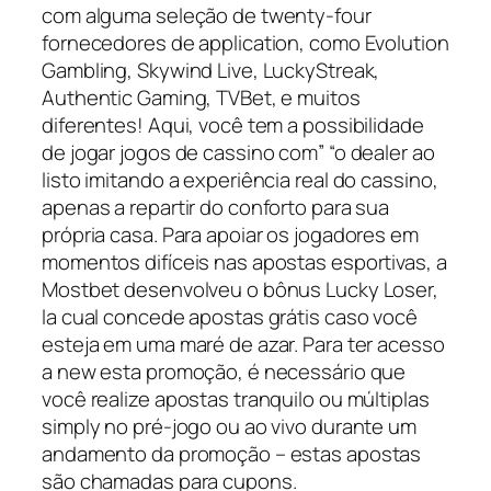
com alguma seleção de twenty-four
fornecedores de application, como Evolution
Gambling, Skywind Live, LuckyStreak,
Authentic Gaming, TVBet, e muitos
diferentes! Aqui, você tem a possibilidade
de jogar jogos de cassino com” “o dealer ao
listo imitando a experiência real do cassino,
apenas a repartir do conforto para sua
própria casa. Para apoiar os jogadores em
momentos difíceis nas apostas esportivas, a
Mostbet desenvolveu o bônus Lucky Loser,
la cual concede apostas grátis caso você
esteja em uma maré de azar. Para ter acesso
a new esta promoção, é necessário que
você realize apostas tranquilo ou múltiplas
simply no pré-jogo ou ao vivo durante um
andamento da promoção – estas apostas
são chamadas para cupons.