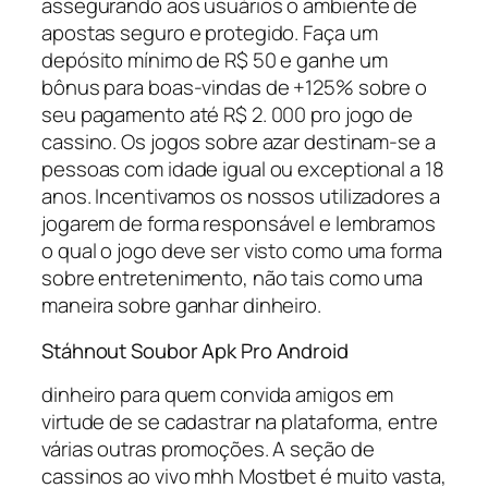
assegurando aos usuários o ambiente de
apostas seguro e protegido. Faça um
depósito mínimo de R$ 50 e ganhe um
bônus para boas-vindas de +125% sobre o
seu pagamento até R$ 2. 000 pro jogo de
cassino. Os jogos sobre azar destinam-se a
pessoas com idade igual ou exceptional a 18
anos. Incentivamos os nossos utilizadores a
jogarem de forma responsável e lembramos
o qual o jogo deve ser visto como uma forma
sobre entretenimento, não tais como uma
maneira sobre ganhar dinheiro.
Stáhnout Soubor Apk Pro Android
dinheiro para quem convida amigos em
virtude de se cadastrar na plataforma, entre
várias outras promoções. A seção de
cassinos ao vivo mhh Mostbet é muito vasta,