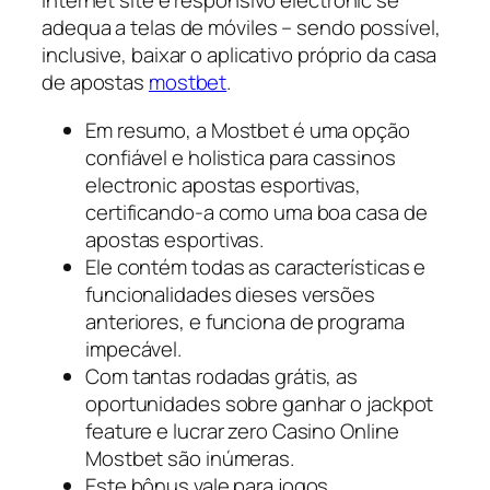
internet site é responsivo electronic se
adequa a telas de móviles – sendo possível,
inclusive, baixar o aplicativo próprio da casa
de apostas
mostbet
.
Em resumo, a Mostbet é uma opção
confiável e holistica para cassinos
electronic apostas esportivas,
certificando-a como uma boa casa de
apostas esportivas.
Ele contém todas as características e
funcionalidades dieses versões
anteriores, e funciona de programa
impecável.
Com tantas rodadas grátis, as
oportunidades sobre ganhar o jackpot
feature e lucrar zero Casino Online
Mostbet são inúmeras.
Este bônus vale para jogos