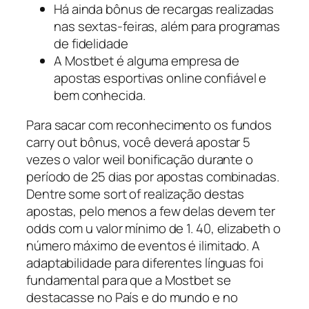
Há ainda bônus de recargas realizadas
nas sextas-feiras, além para programas
de fidelidade
A Mostbet é alguma empresa de
apostas esportivas online confiável e
bem conhecida.
Para sacar com reconhecimento os fundos
carry out bônus, você deverá apostar 5
vezes o valor weil bonificação durante o
período de 25 dias por apostas combinadas.
Dentre some sort of realização destas
apostas, pelo menos a few delas devem ter
odds com u valor mínimo de 1. 40, elizabeth o
número máximo de eventos é ilimitado. A
adaptabilidade para diferentes línguas foi
fundamental para que a Mostbet se
destacasse no País e do mundo e no