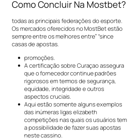
Como Concluir Na Mostbet?
todas as principais federações do esporte.
Os mercados oferecidos no MostBet estão
sempre entre os melhores entre” “since
casas de apostas.
promoções.
A certificação sobre Curaçao assegura
que o fornecedor continue padrões
rigorosos em termos de segurança,
equidade, integridade e outros
aspectos cruciais.
Aqui estão somente alguns exemplos
das inúmeras ligas elizabeth
competições nas quais os usuários tem
a possibilidade de fazer suas apostas
neste cassino.