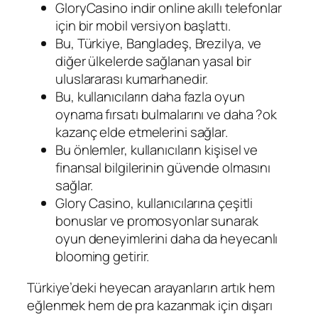
GloryCasino indir online akıllı telefonlar
için bir mobil versiyon başlattı.
Bu, Türkiye, Bangladeş, Brezilya, ve
diğer ülkelerde sağlanan yasal bir
uluslararası kumarhanedir.
Bu, kullanıcıların daha fazla oyun
oynama fırsatı bulmalarını ve daha ?ok
kazanç elde etmelerini sağlar.
Bu önlemler, kullanıcıların kişisel ve
finansal bilgilerinin güvende olmasını
sağlar.
Glory Casino, kullanıcılarına çeşitli
bonuslar ve promosyonlar sunarak
oyun deneyimlerini daha da heyecanlı
blooming getirir.
Türkiye’deki heyecan arayanların artık hem
eğlenmek hem de pra kazanmak için dışarı