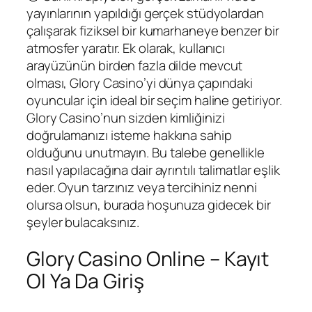
yayınlarının yapıldığı gerçek stüdyolardan
çalışarak fiziksel bir kumarhaneye benzer bir
atmosfer yaratır. Ek olarak, kullanıcı
arayüzünün birden fazla dilde mevcut
olması, Glory Casino’yi dünya çapındaki
oyuncular için ideal bir seçim haline getiriyor.
Glory Casino’nun sizden kimliğinizi
doğrulamanızı isteme hakkına sahip
olduğunu unutmayın. Bu talebe genellikle
nasıl yapılacağına dair ayrıntılı talimatlar eşlik
eder. Oyun tarzınız veya tercihiniz nenni
olursa olsun, burada hoşunuza gidecek bir
şeyler bulacaksınız.
Glory Casino Online – Kayıt
Ol Ya Da Giriş