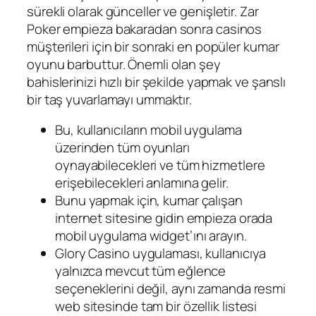
sürekli olarak günceller ve genişletir. Zar
Poker empieza bakaradan sonra casinos
müşterileri için bir sonraki en popüler kumar
oyunu barbuttur. Önemli olan şey
bahislerinizi hızlı bir şekilde yapmak ve şanslı
bir taş yuvarlamayı ummaktır.
Bu, kullanıcıların mobil uygulama
üzerinden tüm oyunları
oynayabilecekleri ve tüm hizmetlere
erişebilecekleri anlamına gelir.
Bunu yapmak için, kumar çalışan
internet sitesine gidin empieza orada
mobil uygulama widget’ını arayın.
Glory Casino uygulaması, kullanıcıya
yalnızca mevcut tüm eğlence
seçeneklerini değil, aynı zamanda resmi
web sitesinde tam bir özellik listesi