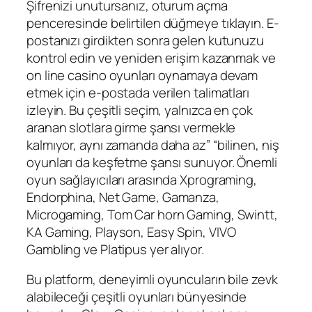
Şifrenizi unutursanız, oturum açma
penceresinde belirtilen düğmeye tıklayın. E-
postanızı girdikten sonra gelen kutunuzu
kontrol edin ve yeniden erişim kazanmak ve
on line casino oyunları oynamaya devam
etmek için e-postada verilen talimatları
izleyin. Bu çeşitli seçim, yalnızca en çok
aranan slotlara girme şansı vermekle
kalmıyor, aynı zamanda daha az” “bilinen, niş
oyunları da keşfetme şansı sunuyor. Önemli
oyun sağlayıcıları arasında Xprograming,
Endorphina, Net Game, Gamanza,
Microgaming, Tom Car horn Gaming, Swintt,
KA Gaming, Playson, Easy Spin, VIVO
Gambling ve Platipus yer alıyor.
Bu platform, deneyimli oyuncuların bile zevk
alabileceği çeşitli oyunları bünyesinde