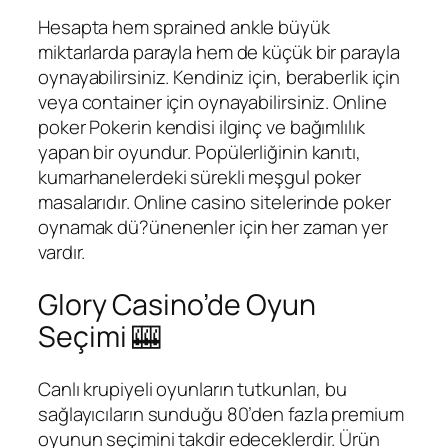
Hesapta hem sprained ankle büyük
miktarlarda parayla hem de küçük bir parayla
oynayabilirsiniz. Kendiniz için, beraberlik için
veya container için oynayabilirsiniz. Online
poker Pokerin kendisi ilginç ve bağımlılık
yapan bir oyundur. Popülerliğinin kanıtı,
kumarhanelerdeki sürekli meşgul poker
masalarıdır. Online casino sitelerinde poker
oynamak dü?ünenenler için her zaman yer
vardır.
Glory Casino’de Oyun
Seçimi 🎰
Canlı krupiyeli oyunların tutkunları, bu
sağlayıcıların sunduğu 80’den fazla premium
oyunun seçimini takdir edeceklerdir. Ürün