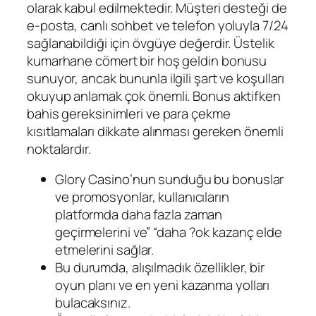
olarak kabul edilmektedir. Müşteri desteği de
e-posta, canlı sohbet ve telefon yoluyla 7/24
sağlanabildiği için övgüye değerdir. Üstelik
kumarhane cömert bir hoş geldin bonusu
sunuyor, ancak bununla ilgili şart ve koşulları
okuyup anlamak çok önemli. Bonus aktifken
bahis gereksinimleri ve para çekme
kısıtlamaları dikkate alınması gereken önemli
noktalardır.
Glory Casino’nun sunduğu bu bonuslar
ve promosyonlar, kullanıcıların
platformda daha fazla zaman
geçirmelerini ve” “daha ?ok kazanç elde
etmelerini sağlar.
Bu durumda, alışılmadık özellikler, bir
oyun planı ve en yeni kazanma yolları
bulacaksınız.