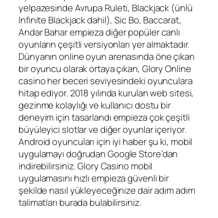
yelpazesinde Avrupa Ruleti, Blackjack (ünlü
Infinite Blackjack dahil), Sic Bo, Baccarat,
Andar Bahar empieza diğer popüler canlı
oyunların çeşitli versiyonları yer almaktadır.
Dünyanın online oyun arenasında öne çıkan
bir oyuncu olarak ortaya çıkan, Glory Online
casino her beceri seviyesindeki oyunculara
hitap ediyor. 2018 yılında kurulan web sitesi,
gezinme kolaylığı ve kullanıcı dostu bir
deneyim için tasarlandı empieza çok çeşitli
büyüleyici slotlar ve diğer oyunlar içeriyor.
Android oyuncuları için iyi haber şu ki, mobil
uygulamayı doğrudan Google Store’dan
indirebilirsiniz. Glory Casino mobil
uygulamasını hızlı empieza güvenli bir
şekilde nasıl yükleyeceğinize dair adım adım
talimatları burada bulabilirsiniz.