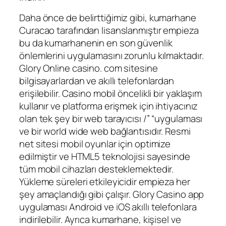
Daha önce de belirttiğimiz gibi, kumarhane
Curacao tarafından lisanslanmıştır empieza
bu da kumarhanenin en son güvenlik
önlemlerini uygulamasını zorunlu kılmaktadır.
Glory Online casino. com sitesine
bilgisayarlardan ve akıllı telefonlardan
erişilebilir. Casino mobil öncelikli bir yaklaşım
kullanır ve platforma erişmek için ihtiyacınız
olan tek şey bir web tarayıcısı /” “uygulaması
ve bir world wide web bağlantısıdır. Resmi
net sitesi mobil oyunlar için optimize
edilmiştir ve HTML5 teknolojisi sayesinde
tüm mobil cihazları desteklemektedir.
Yükleme süreleri etkileyicidir empieza her
şey amaçlandığı gibi çalışır. Glory Casino app
uygulaması Android ve iOS akıllı telefonlara
indirilebilir. Ayrıca kumarhane, kişisel ve