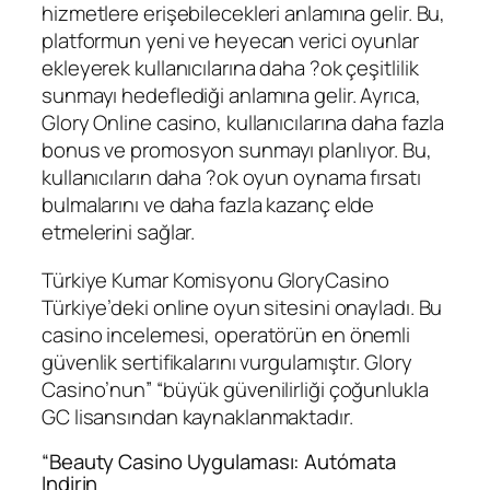
hizmetlere erişebilecekleri anlamına gelir. Bu,
platformun yeni ve heyecan verici oyunlar
ekleyerek kullanıcılarına daha ?ok çeşitlilik
sunmayı hedeflediği anlamına gelir. Ayrıca,
Glory Online casino, kullanıcılarına daha fazla
bonus ve promosyon sunmayı planlıyor. Bu,
kullanıcıların daha ?ok oyun oynama fırsatı
bulmalarını ve daha fazla kazanç elde
etmelerini sağlar.
Türkiye Kumar Komisyonu GloryCasino
Türkiye’deki online oyun sitesini onayladı. Bu
casino incelemesi, operatörün en önemli
güvenlik sertifikalarını vurgulamıştır. Glory
Casino’nun” “büyük güvenilirliği çoğunlukla
GC lisansından kaynaklanmaktadır.
“Beauty Casino Uygulaması: Autómata
Indirin