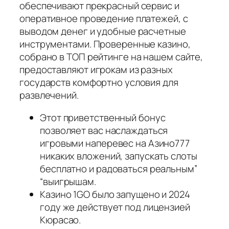
обеспечивают прекрасный сервис и
оперативное проведение платежей, с
выводом денег и удобные расчетные
инструментами. Проверенные казино,
собрано в ТОП рейтинге на нашем сайте,
предоставляют игрокам из разных
государств комфортно условия для
развлечений.
Этот приветственный бонус
позволяет вас наслаждаться
игровыми наперевес на Азино777
никаких вложений, запускать слоты
бесплатно и радоваться реальным”
“выигрышам.
Казино 1GO было запущено и 2024
году же действует под лицензией
Кюрасао.