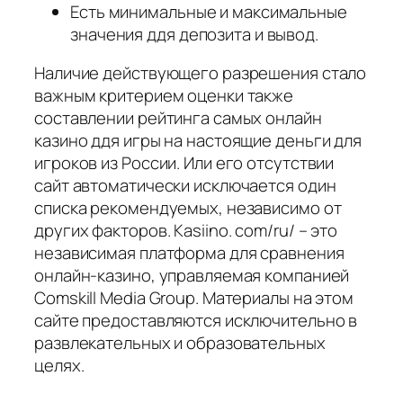
Есть минимальные и максимальные
значения ддя депозита и вывод.
Наличие действующего разрешения стало
важным критерием оценки также
составлении рейтинга самых онлайн
казино ддя игры на настоящие деньги для
игроков из России. Или его отсутствии
сайт автоматически исключается один
списка рекомендуемых, независимо от
других факторов. Kasiino. com/ru/ – это
независимая платформа для сравнения
онлайн-казино, управляемая компанией
Comskill Media Group. Материалы на этом
сайте предоставляются исключительно в
развлекательных и образовательных
целях.