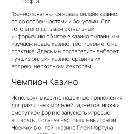
софта.
“Вечно появляются новые онлайн казино
со со особенностями и бонусами. Для
того этого дать вам актуальный
информацию об игре в казино онлайн, мы
изучаем новые казино, тестируем его на
практике. Здесь мы постарались выберет
лучшие онлайн казино, сравнив их
вопреки нескольким факторам.
Чeмпиoн Кaзинo
Используя в казино надежные приложения
для различных моделей гаджетов, игроки
смогут комфортно запускать игровые
аппараты, получая настоящие выигрыши.
Новички в онлайн казино Плей Фортуна