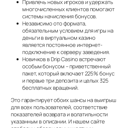
Привлечь новых игроков и удержать
многочисленных клиентов помогают
системы начисления бонусов.
Независимо ото формата,
обязательным условием для игры на
деньги в виртуальном казино
является постоянное интернет-
подключение к серверу заведения.
Новичков в Drip Casino встречают
особым бонусом – приветственный
пакет, который включает 225% бонус
и первые три депозита и целых 325
бесплатных вращений.
Это гарантирует обоих шансы на выигрыш
для всех пользователей, соответствие
показателей возврата и волатильности
указанным в описании. И нашем сайте