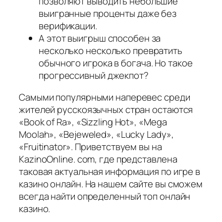
позволяют выводить небольшие
выигранные проценты даже без
верификации.
А этот выигрыш способен за
несколько несколько превратить
обычного игрока в богача. Но такое
прогрессивный джекпот?
Самыми популярными наперевес среди
жителей русскоязычных стран остаются
«Book of Ra», «Sizzling Hot», «Mega
Moolah», «Bejeweled», «Lucky Lady»,
«Fruitinator». Приветствуем вы на
KazinoOnline. com, где представлена
таковая актуальная информация по игре в
казино онлайн. На нашем сайте вы сможем
всегда найти определенный топ онлайн
казино.