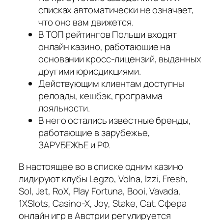
списках автоматически не означает,
что оно вам движется.
В ТОП рейтингов Польши входят
онлайн казино, работающие на
основании кросс-лицензий, выданных
другими юрисдикциями.
Действующим клиентам доступны
релоады, кешбэк, программа
лояльности.
В него остались известные бренды,
работающие в зарубежье,
ЗАРУБЕЖЬЕ и РФ.
В настоящее во в списке одним казино
лидируют клубы Legzo, Volna, Izzi, Fresh,
Sol, Jet, RoX, Play Fortuna, Booi, Vavada,
1XSlots, Casino-X, Joy, Stake, Сat. Сфера
онлайн игр в Австрии регулируется