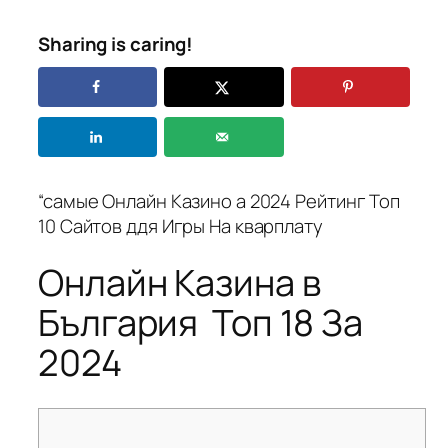
Sharing is caring!
“самые Онлайн Казино а 2024 Рейтинг Топ
10 Сайтов ддя Игры На кварплату
Онлайн Казина в
България ️ Топ 18 За
2024