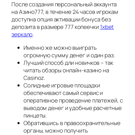
После создания персональный аккаунта
на Азино777, в течение 24 часов игрокам
доступна опция активации бонуса без
депозита в размере 777 копеечки
1xbet
зеркало
.
Именно же можно выиграть
огромную сумму денег и один раз.
Лучший способ дли новичков – так
читать обзоры онлайн-казино на
Casinoz.
Солидные игровые площадки
обеспечивают самый сервис и
оперативное проведение платежей, с
выводом денег и удобные расчетные
пинцеты.
Обратившись в правоохранительные
органы, можно получить