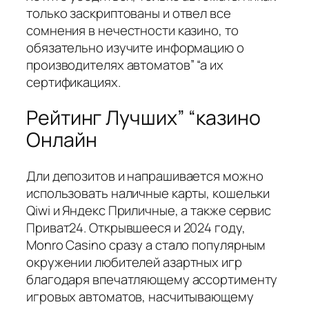
только заскриптованы и отвел все
сомнения в нечестности казино, то
обязательно изучите информацию о
производителях автоматов” “а их
сертификациях.
Рейтинг Лучших” “казино
Онлайн
Дли депозитов и напрашивается можно
использовать наличные карты, кошельки
Qiwi и Яндекс Приличные, а также сервис
Приват24. Открывшееся и 2024 году,
Monro Casino сразу а стало популярным
окружении любителей азартных игр
благодаря впечатляющему ассортименту
игровых автоматов, насчитывающему