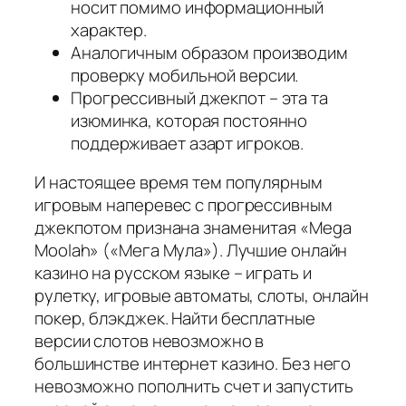
носит помимо информационный
характер.
Аналогичным образом производим
проверку мобильной версии.
Прогрессивный джекпот – эта та
изюминка, которая постоянно
поддерживает азарт игроков.
И настоящее время тем популярным
игровым наперевес с прогрессивным
джекпотом признана знаменитая «Mega
Moolah» («Мега Мула»). Лучшие онлайн
казино на русском языке – играть и
рулетку, игровые автоматы, слоты, онлайн
покер, блэкджек. Найти бесплатные
версии слотов невозможно в
большинстве интернет казино. Без него
невозможно пополнить счет и запустить