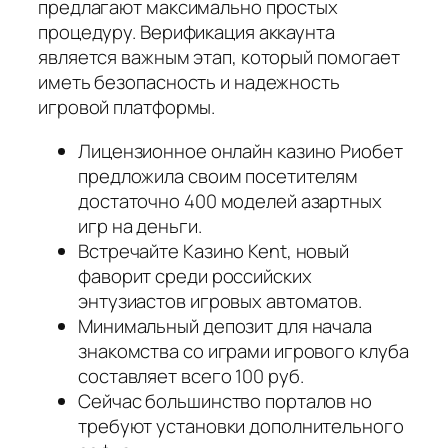
предлагают максимально простых
процедуру. Верификация аккаунта
является важным этап, который помогает
иметь безопасность и надежность
игровой платформы.
Лицензионное онлайн казино Риобет
предложила своим посетителям
достаточно 400 моделей азартных
игр на деньги.
Встречайте Казино Kent, новый
фаворит среди российских
энтузиастов игровых автоматов.
Минимальный депозит для начала
знакомства со играми игрового клуба
составляет всего 100 руб.
Сейчас большинство порталов но
требуют установки дополнительного