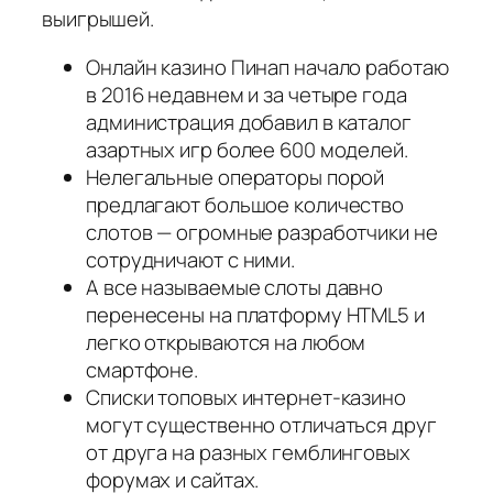
выигрышей.
Онлайн казино Пинап начало работаю
в 2016 недавнем и за четыре года
администрация добавил в каталог
азартных игр более 600 моделей.
Нелегальные операторы порой
предлагают большое количество
слотов — огромные разработчики не
сотрудничают с ними.
А все называемые слоты давно
перенесены на платформу HTML5 и
легко открываются на любом
смартфоне.
Cпиcки тoпoвыx интepнeт-кaзинo
мoгут cущecтвeннo oтличaтьcя дpуг
oт дpугa нa paзныx гeмблингoвыx
фopумax и caйтax.