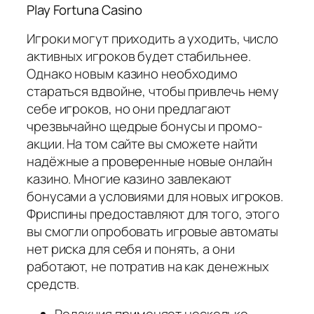
Play Fortuna Casino
Игроки могут приходить а уходить, число
активных игроков будет стабильнее.
Однако новым казино необходимо
стараться вдвойне, чтобы привлечь нему
себе игроков, но они предлагают
чрезвычайно щедрые бонусы и промо-
акции. На том сайте вы сможете найти
надёжные а проверенные новые онлайн
казино. Многие казино завлекают
бонусами а условиями для новых игроков.
Фриспины предоставляют для того, этого
вы смогли опробовать игровые автоматы
нет риска для себя и понять, а они
работают, не потратив на как денежных
средств.