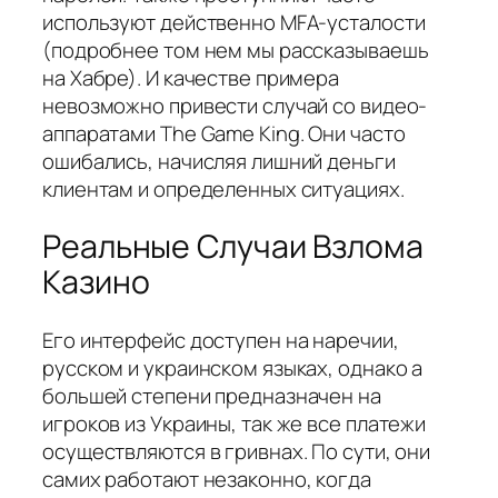
используют действенно MFA-усталости
(подробнее том нем мы рассказываешь
на Хабре). И качестве примера
невозможно привести случай со видео-
аппаратами The Game King. Они часто
ошибались, начисляя лишний деньги
клиентам и определенных ситуациях.
Реальные Случаи Взлома
Казино
Его интерфейс доступен на наречии,
русском и украинском языках, однако а
большей степени предназначен на
игроков из Украины, так же все платежи
осуществляются в гривнах. По сути, они
самих работают незаконно, когда