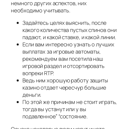
немного других аспектов, них
необходимо учитывать.
Задайтесь целях выяснить, после
какого количества пустых спинов они
падают, и какой ставке, и какой линии.
Если вам интересно узнать о лучших
выплатах за игровые автоматы,
рекомендуем вам посетила наш
игровой раздел и отсортировать
вопреки RTP.
Ведь ним хорошую работу защиты
казино отдает чересчур большие
деньги.
По этой же причинам не стоит играть,
тогда вы устанут или у вы
подавленное” “состояние.
Однако некоторые люди могут ищете