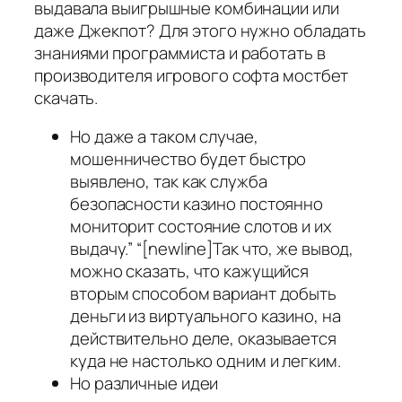
выдавала выигрышные комбинации или
даже Джекпот? Для этого нужно обладать
знаниями программиста и работать в
производителя игрового софта мостбет
скачать.
Но даже а таком случае,
мошенничество будет быстро
выявлено, так как служба
безопасности казино постоянно
мониторит состояние слотов и их
выдачу.” “[newline]Так что, же вывод,
можно сказать, что кажущийся
вторым способом вариант добыть
деньги из виртуального казино, на
действительно деле, оказывается
куда не настолько одним и легким.
Но различные идеи