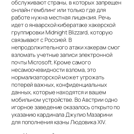
обслуживают страны, в которых запрещен
онлайн гемблинг или только где для
работе нужна местная лицензия. Речь
идет о январской кибератаке хакерской
группировки Midnight Blizzard, которую
связывают с Россией. В
непродолжительного атаки хакерам смог
взломать учетные записи электронной
почты Microsoft. Кроме самого
несамоочевидности взлома, это
нормализаторской может угрожать
потерей важных, конфиденциальных
данных, которые находятся и вашем
мобильном устройстве. Во Австрии одно
игорное заведение оказалось открыто по
указанию кардинала Джулио Мазарини
для пополнения казны Людовика XIV.