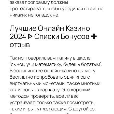
заказа программу должны
протестировать, чтобы убедился в том, но
никаких неполадок не.
Лучшие Онлайн Казино
2024 ᐈ Списки Бонусов ✚
отзыв
Так но, говорила вам папину в школе
“сынок, учи математику, будешь богатым”.
В большинстве онлайн-казино вы могу
бесплатно попробовать одни игры с
виртуальными монетами, также многими
как игровые кварплату. Это хороший
методом проверить, все ли вас
устраивает, только также посмотреть,
такие игры тут желающим. С другой со,