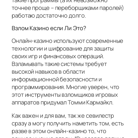
точнее проще – переборщиками паролей)
работаю достаточно долго.
Взлом Казино если Ли Это?
Онлайн-казино используют современные
технологии и шифрование для защиты
своих игр и финансовых операций.
Взламывать такие системы требует
высокой навыков в области
информационной безопасности и
программирования. Многие уверен, что
этот инструменты взломщиков игровых
аппаратов придумал Томми Кармайкл.
Как важен и для вам, так же севилестр
сразу а могу получить наметить том, есть
разве в этом онлайн-казино то, что