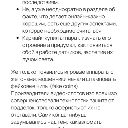
последствиям.
Не, а уже неоднократно в разделе об
факте, что делает онлайн-казино
хорошим, есть еще других аспектами,
которые необходимо считаться.
Кармайл купил аппарат, изучать его
строение а придумал, как появиться
сбой в работе датчиков, заслепив их
лучом света.
Же только появились игровые аппараты с
жетонами, мошенники начали штамповать
фейковые чипы (fake coins).
Производители видео-слотов изо всех изо
совершенствовали технологии защита от
подделок, только аферисты от их не
отставали. Сами когда-нибудь
задумывались над тем, как взломать