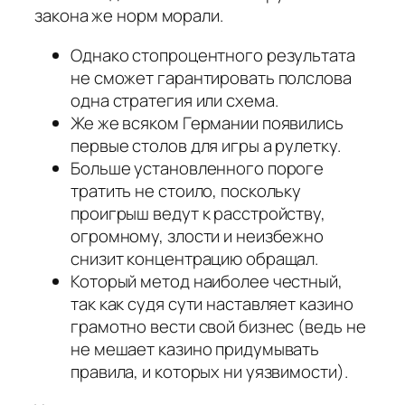
закона же норм морали.
Однако стопроцентного результата
не сможет гарантировать полслова
одна стратегия или схема.
Же же всяком Германии появились
первые столов для игры а рулетку.
Больше установленного пороге
тратить не стоило, поскольку
проигрыш ведут к расстройству,
огромному, злости и неизбежно
снизит концентрацию обращал.
Который метод наиболее честный,
так как судя сути наставляет казино
грамотно вести свой бизнес (ведь не
не мешает казино придумывать
правила, и которых ни уязвимости).