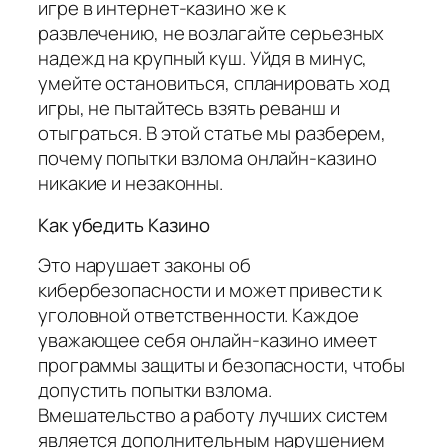
игре в интернет-казино же к
развлечению, не возлагайте серьезных
надежд на крупный куш. Уйдя в минус,
умейте остановиться, спланировать ход
игры, не пытайтесь взять реванш и
отыграться. В этой статье мы разберем,
почему попытки взлома онлайн-казино
никакие и незаконны.
Как убедить Казино
Это нарушает законы об
кибербезопасности и может привести к
уголовной ответственности. Каждое
уважающее себя онлайн-казино имеет
программы защиты и безопасности, чтобы
допустить попытки взлома.
Вмешательство а работу лучших систем
является дополнительным нарушением