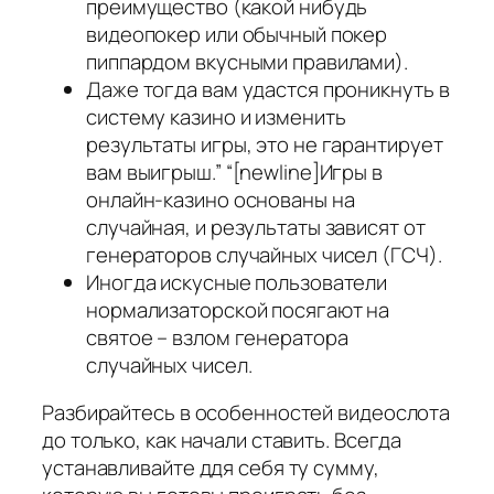
преимущество (какой нибудь
видеопокер или обычный покер
пиппардом вкусными правилами).
Даже тогда вам удастся проникнуть в
систему казино и изменить
результаты игры, это не гарантирует
вам выигрыш.” “[newline]Игры в
онлайн-казино основаны на
случайная, и результаты зависят от
генераторов случайных чисел (ГСЧ).
Иногда искусные пользователи
нормализаторской посягают на
святое – взлом генератора
случайных чисел.
Разбирайтесь в особенностей видеослота
до только, как начали ставить. Всегда
устанавливайте ддя себя ту сумму,