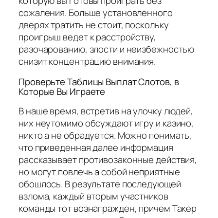
которую вы готовы проиграть без
сожаления. Больше установленного
дверях тратить не стоит, поскольку
проигрыш ведет к расстройству,
разочарованию, злости и неизбежностью
снизит концентрацию внимания.
Проверьте Таблицы Выплат Слотов, в
Которые Вы Играете
В наше время, встретив на улочку людей,
них неутомимо обсуждают игру и казино,
никто а не обрадуется. Можно понимать,
что приведенная далее информация
рассказывает противозаконные действия,
но могут повлечь а собой неприятные
обошлось. В результате последующей
взлома, каждый вторым участников
команды тот вознагражден, причем Такер