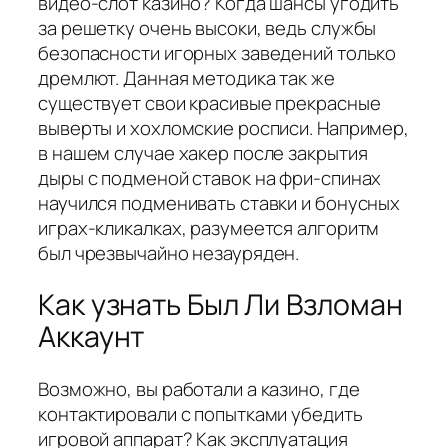
видео-слот казино? Когда шансы угодить
за решетку очень высоки, ведь службы
безопасности игорных заведений только
дремлют. Данная методика так же
существует свои красивые прекрасные
выверты и хохломские росписи. Например,
в нашем случае хакер после закрытия
дыры с подменой ставок на фри-спинах
научился подменивать ставки и бонусных
играх-кликалках, разумеется алгоритм
был чрезвычайно незауряден.
Как узнать Был Ли Взломан
Аккаунт
Возможно, вы работали а казино, где
контактировали с попытками убедить
игровой аппарат? Как эксплуатация