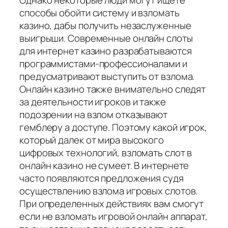
способы обойти систему и взломать
казино, дабы получить незаслуженные
выигрыши. Современные онлайн слоты
для интернет казино разрабатываются
программистами-профессионалами и
предусматривают выступить от взлома.
Онлайн казино также внимательно следят
за деятельности игроков и также
подозрении на взлом отказывают
гемблеру а доступе. Поэтому какой игрок,
который далек от мира высокого
цифровых технологий, взломать слот в
онлайн казино не сумеет. В интернете
часто появляются предложения судя
осуществлению взлома игровых слотов.
При определенных действиях вам смогут
если не взломать игровой онлайн аппарат,