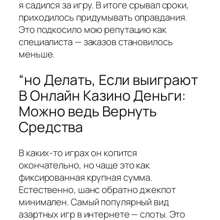
я садился за игру. В итоге срывал сроки,
приходилось придумывать оправдания.
Это подкосило мою репутацию как
специалиста — заказов становилось
меньше.
“но Делать, Если выиграют
В Онлайн Казино Деньги:
Можно ведь Вернуть
Средства
В каких-то играх он копится
окончательно, но чаще это как
фиксированная крупная сумма.
Естественно, шанс обратно джекпот
минимален. Самый популярный вид
азартных игр в интернете — слоты. Это