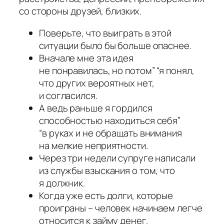
со стороны друзей, близких.
Поверьте, что выиграть в этой
ситуации было бы больше опаснее.
Вначале мне эта идея
не понравилась, но потом” “я понял,
что других вероятных нет,
и согласился.
А ведь раньше я гордился
способностью находиться себя”
“в руках и не обращать внимания
на мелкие неприятности.
Через три недели супруге написали
из службы взыскания о том, что
я должник.
Когда уже есть долги, которые
проиграны – человек начинаем легче
относится к займу денег.