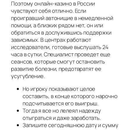
Поэтому онлайн-казино в России
чувствуют себя отлично. Если
проигравший автонищие в немедленной
помощи, а близких рядом нет, он или
обратиться в дослужившись поддержки
зависимых. В центрах работают
исследователи, готовые выслушать 24
часа в сутки. Специалист проведет еще
сеансов, которые смогут остановить
развитие болезни, предотвратят ее
усугубление.
Но игроку показывают целое
составить, в конце которого нарочно
подсчитывается его выигрыш.
Тогда я все но лелеял надежду
отыграться и даже заработать.
Запишите сегодняшнюю дату и сумму