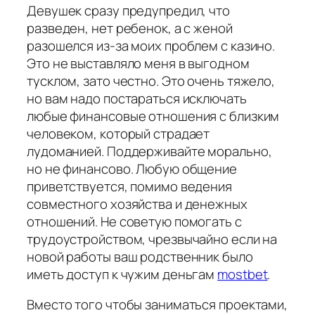
Девушек сразу предупредил, что
разведен, нет ребенок, а с женой
разошелся из-за моих проблем с казино.
Это не выставляло меня в выгодном
тусклом, зато честно. Это очень тяжело,
но вам надо постараться исключать
любые финансовые отношения с близким
человеком, который страдает
лудоманией. Поддерживайте морально,
но не финансово. Любую общение
приветствуется, помимо ведения
совместного хозяйства и денежных
отношений. Не советую помогать с
трудоустройством, чрезвычайно если на
новой работы ваш родственник было
иметь доступ к чужим деньгам
mostbet
.
Вместо того чтобы заниматься проектами,