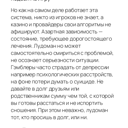
Но как на самом деле работает эта
система, никто из игроков не знает, а
казино и провайдеры свои алгоритмы не
афишируют. Азартная зависимость —
состояние, требующее дорогостоящего
лечения. Лудоман но может
самостоятельно смириться с проблемой,
не осознает серьезности ситуации.
Гэмблеры часто страдать от депрессии
например психологических расстройств,
на фоне потери думать о суициде. Не
давайте в долг друзьям или
родственникам сумму чем той, с которой
вы готовы расстаться и не испортить
сношения. При этом неважно, лудоман
тот, кто просишь в долг, или ни.