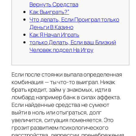
Вернуть Средства
Как Выиграть?”
Что делать, Если Проиграл только
Деньги В Казино
Как Я Начал Играть
только Делать, Если ваш Близкий
Человек подсел На Игру
Если после стоянки выпала определенная
комбинация — ты что-то выиграл. Никак
брать кредит, займ у знакомых, идти в
ломбард например банк в силах аффекта.
Если найденные средства не сумеют
выйти в ноль или отыграться, долг
увеличится, ситуация поменяется. Это
грозит развитием психологического
расстройства, депрессии, пренебрежения