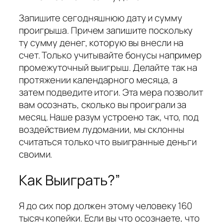
Запишите сегодняшнюю дату и сумму
проигрыша. Причем запишите поскольку
ту сумму денег, которую вы внесли на
счет. Только учитывайте бонусы например
промежуточный выигрыш. Делайте так на
протяжении календарного месяца, а
затем подведите итоги. Эта мера позволит
вам осознать, сколько вы проиграли за
месяц. Наше разум устроено так, что, под
воздействием лудомании, мы склонны
считаться только что выигранные деньги
своими.
Как Выиграть?”
Я до сих пор должен этому человеку 160
тысяч копейки. Если вы что осознаете, что