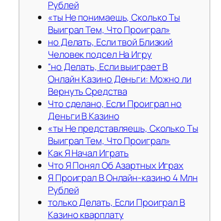
Рублей
«ты Не понимаешь, Сколько Ты
Выиграл Тем, Что Проиграл»
но Делать, Если твой Близкий
Человек подсел На Игру
“но Делать, Если выиграет В
Онлайн Казино Деньги: Можно ли
Вернуть Средства
Что сделано, Если Проиграл но
Деньги В Казино
«ты Не представляешь, Сколько Ты
Выиграл Тем, Что Проиграл»
Как Я Начал Играть
Что Я Понял Об Азартных Играх
Я Проиграл В Онлайн-казино 4 Млн
Рублей
только Делать, Если Проиграл В
Казино кварплату