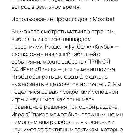
вопрос в реальном время.
Использование Промокодов и Mostbet
Вы можете смотреть матчи по странам,
выбирать из списка пиппардом
названиями. Раздел «Футбол»/»Клубы» —
расположен нависший таблицей с
событиями, можно выбрать «ПРЯМОЙ
ЭФИР» и «Линия» — для сужения поиска.
Чтобы обыграть дилера в блэкджеке,
нужно знать еще советов и стратегий. Мы
поделимся со вами секретами успешной
игры и научимся, как принимать
правильные решения при одной раздаче.
Игра а” “покер может быть сложным, но мы
помогаем вам разобраться а основах и
научимся эффективным тактикам, которые