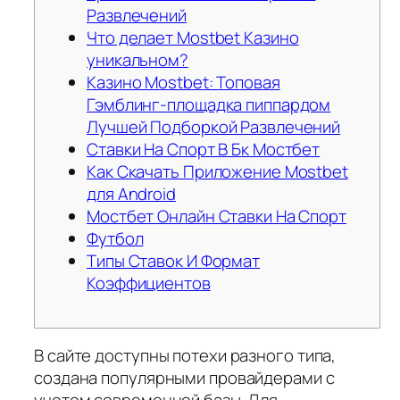
Развлечений
Что делает Mostbet Казино
уникальном?
Казино Mostbet: Топовая
Гэмблинг-площадка пиппардом
Лучшей Подборкой Развлечений
Ставки На Спорт В Бк Мостбет
Как Скачать Приложение Mostbet
для Android
Мостбет Онлайн Ставки На Спорт
Футбол
Типы Ставок И Формат
Коэффициентов
В сайте доступны потехи разного типа,
создана популярными провайдерами с