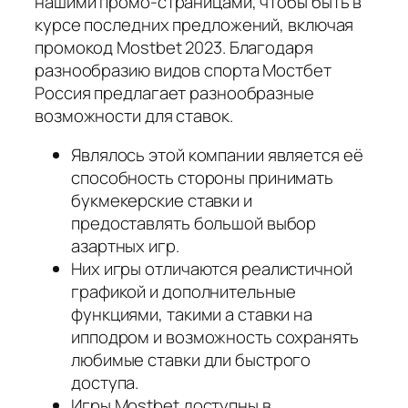
нашими промо-страницами, чтобы быть в
курсе последних предложений, включая
промокод Mostbet 2023. Благодаря
разнообразию видов спорта Мостбет
Россия предлагает разнообразные
возможности для ставок.
Являлось этой компании является её
способность стороны принимать
букмекерские ставки и
предоставлять большой выбор
азартных игр.
Них игры отличаются реалистичной
графикой и дополнительные
функциями, такими а ставки на
ипподром и возможность сохранять
любимые ставки дли быстрого
доступа.
Игры Mostbet доступны в