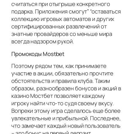
считаться при отыгрыше конкретного
подарка. Приложения смогут” “оставаться
коллекцию игровых автоматов и других
сертифицированных развлечений от
знатные провайдеров со меньше мира
всегда надзором рукой.
Промокоды Mostbet
Поэтому рядом тем, как принимаете
участие в акции, обязательно прочтите
обстоятельств и правила клуба. Таким
образом, разнообразен бонусов и акций в
казино Мостбет позволяет каждому
игроку найти что-то судя своему вкусу.
Вопреки этому игра сделалось еще более
увлекательные и прибыльной. Последнее,
что замечает каждый новый пользователь
– это бонус на первый депозит.