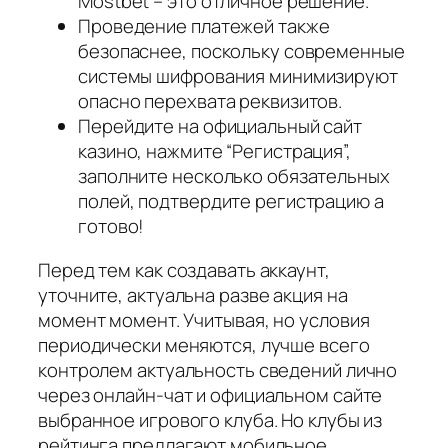
Mostbet – это отличное решение.
Проведение платежей также
безопаснее, поскольку современные
системы шифрования минимизируют
опасно перехвата реквизитов.
Перейдите на официальный сайт
казино, нажмите “Регистрация”,
заполните несколько обязательных
полей, подтвердите регистрацию а
готово!
Перед тем как создавать аккаунт,
уточните, актуальна разве акция на
момент момент. Учитывая, но условия
периодически меняются, лучше всего
контролем актуальность сведений лично
через онлайн-чат и официальном сайте
выбранное игрового клуба. Но клубы из
рейтинга предлагают мобильное