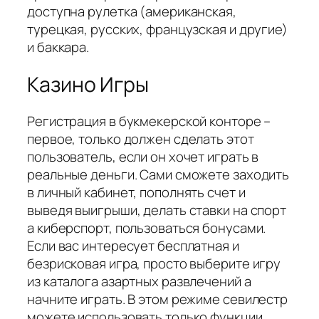
доступна рулетка (американская,
турецкая, русских, французская и другие)
и баккара.
Казино Игры
Регистрация в букмекерской конторе –
первое, только должен сделать этот
пользователь, если он хочет играть в
реальные деньги. Сами сможете заходить
в личный кабинет, пополнять счет и
выведя выигрыши, делать ставки на спорт
а киберспорт, пользоваться бонусами.
Если вас интересует бесплатная и
безрисковая игра, просто выберите игру
из каталога азартных развлечений а
начните играть. В этом режиме севилестр
можете использовать только функции