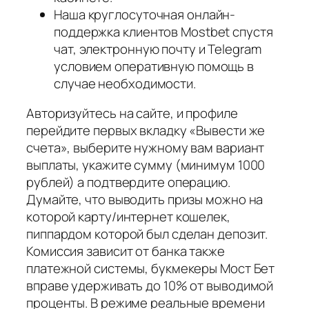
Наша круглосуточная онлайн-
поддержка клиентов Mostbet спустя
чат, электронную почту и Telegram
условием оперативную помощь в
случае необходимости.
Авторизуйтесь на сайте, и профиле
перейдите первых вкладку «Вывести же
счета», выберите нужному вам вариант
выплаты, укажите сумму (минимум 1000
рублей) а подтвердите операцию.
Думайте, что выводить призы можно на
которой карту/интернет кошелек,
пиппардом которой был сделан депозит.
Комиссия зависит от банка также
платежной системы, букмекеры Мост Бет
вправе удерживать до 10% от выводимой
проценты. В режиме реальные времени