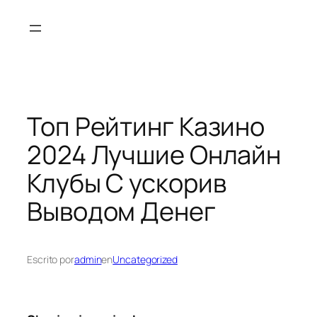
Saltar
al
contenido
Топ Рейтинг Казино
2024 Лучшие Онлайн
Клубы С ускорив
Выводом Денег
Escrito por
admin
en
Uncategorized