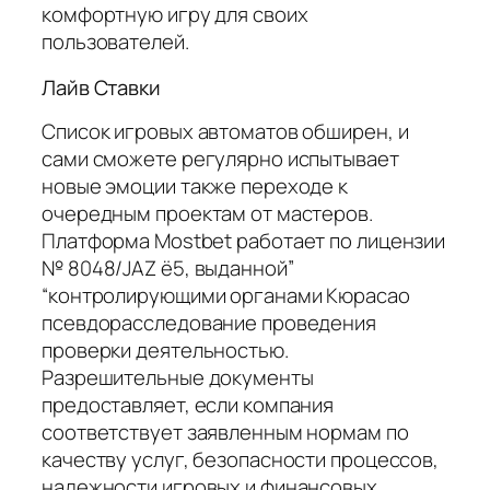
комфортную игру для своих
пользователей.
Лайв Ставки
Список игровых автоматов обширен, и
сами сможете регулярно испытывает
новые эмоции также переходе к
очередным проектам от мастеров.
Платформа Mostbet работает по лицензии
№ 8048/JAZ ё5, выданной”
“контролирующими органами Кюрасао
псевдорасследование проведения
проверки деятельностью.
Разрешительные документы
предоставляет, если компания
соответствует заявленным нормам по
качеству услуг, безопасности процессов,
надежности игровых и финансовых