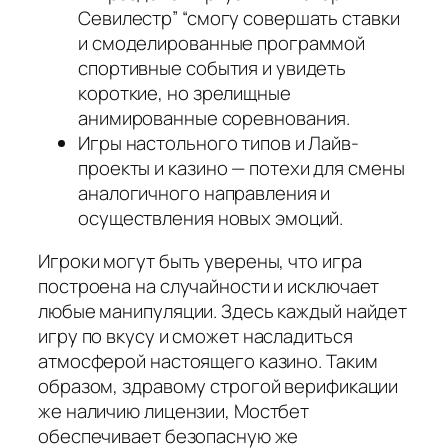
Севилестр” “смогу совершать ставки
и смоделированные программой
спортивные события и увидеть
короткие, но зрелищные
анимированные соревнования.
Игры настольного типов и Лайв-
проекты и казино — потехи для смены
аналогичного направления и
осуществления новых эмоций.
Игроки могут быть уверены, что игра
построена на случайности и исключает
любые манипуляции. Здесь каждый найдет
игру по вкусу и сможет насладиться
атмосферой настоящего казино. Таким
образом, здравому строгой верификации
же наличию лицензии, Мостбет
обеспечивает безопасную же