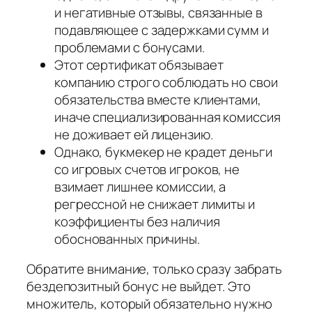
и негативные отзывы, связанные в
подавляющее с задержками сумм и
проблемами с бонусами.
Этот сертификат обязывает
компанию строго соблюдать но свои
обязательства вместе клиентами,
иначе специализированная комиссия
не доживает ей лицензию.
Однако, букмекер не крадет деньги
со игровых счетов игроков, не
взимает лишнее комиссии, а
регрессной не снижает лимиты и
коэффициенты без наличия
обоснованных причины.
Обратите внимание, только сразу забрать
бездепозитный бонус не выйдет. Это
множитель, который обязательно нужно