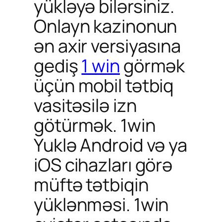
yükləyə bilərsiniz.
Onlayn kazinonun
ən axir versiyasına
gediş
1 win
görmək
üçün mobil tətbiq
vasitəsilə izn
götürmək. 1win
Yuklə Android və ya
iOS cihazları görə
müftə tətbiqin
yüklənməsi. 1win