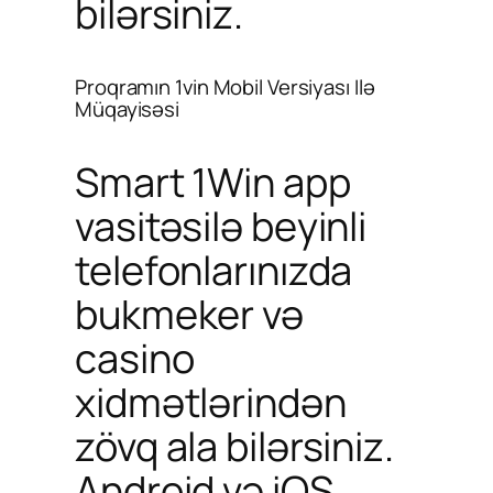
bilərsiniz.
Proqramın 1vin Mobil Versiyası Ilə
Müqayisəsi
Smart 1Win app
vasitəsilə beyinli
telefonlarınızda
bukmeker və
casino
xidmətlərindən
zövq ala bilərsiniz.
Android və iOS