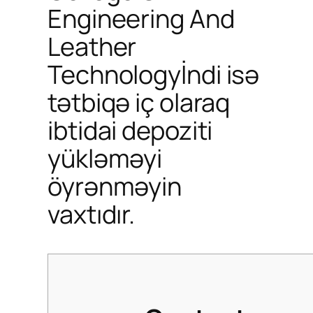
Engineering And
Leather
Technology
İndi isə
tətbiqə iç olaraq
ibtidai depoziti
yükləməyi
öyrənməyin
vaxtıdır.