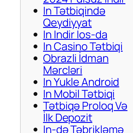
In Tətbiqində
Qeydiyyat
In Indir Ios-da
In Casino Tətbiqi
Obrazli İdman
Mərcləri
In Yukle Android
In Mobil Tətbiqi
Tətbiqə Proloq Və
İlk Depozit
In-də Təbrikləmə