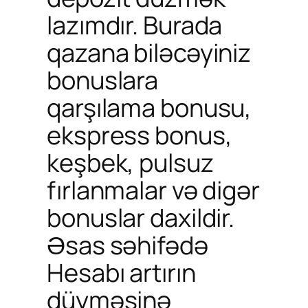
lazımdır. Burada
qazana biləcəyiniz
bonuslara
qarşılama bonusu,
ekspress bonus,
keşbek, pulsuz
fırlanmalar və digər
bonuslar daxildir.
Əsas səhifədə
Hesabı artırın
düyməsinə