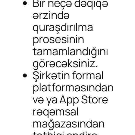
Bir neçə dəqiqə
ərzində
quraşdırılma
prosesinin
tamamlandığını
görəcəksiniz.
Şirkətin formal
platformasından
və ya App Store
rəqəmsal
mağazasından