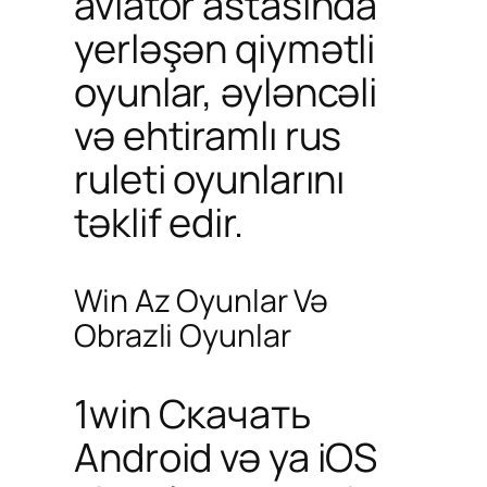
aviator astasında
yerləşən qiymətli
oyunlar, əyləncəli
və ehtiramlı rus
ruleti oyunlarını
təklif edir.
Win Az Oyunlar Və
Obrazli Oyunlar
1win Скачать
Android və ya iOS