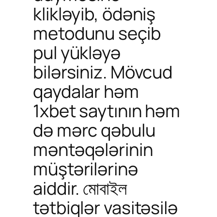
klikləyib, ödəniş
metodunu seçib
pul yükləyə
bilərsiniz. Mövcud
qaydalar həm
1xbet saytının həm
də mərc qəbulu
məntəqələrinin
müştərilərinə
aiddir. মোবাইল
tətbiqlər vasitəsilə