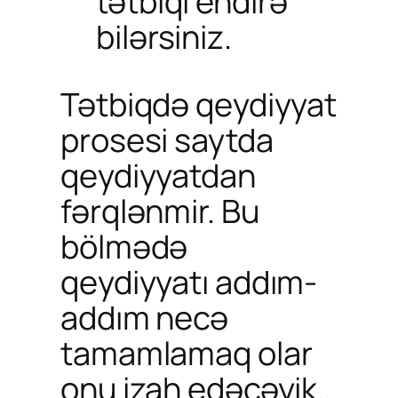
tətbiqi endirə
bilərsiniz.
Tətbiqdə qeydiyyat
prosesi saytda
qeydiyyatdan
fərqlənmir. Bu
bölmədə
qeydiyyatı addım-
addım necə
tamamlamaq olar
onu izah edəcəyik.