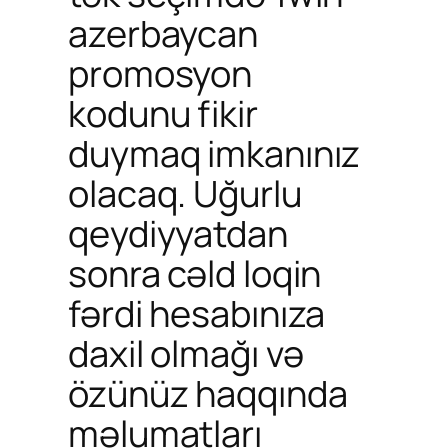
azerbaycan
promosyon
kodunu fikir
duymaq imkanınız
olacaq. Uğurlu
qeydiyyatdan
sonra cəld loqin
fərdi hesabınıza
daxil olmağı və
özünüz haqqında
məlumatları