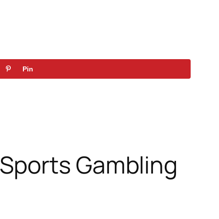
Pin
 Sports Gambling