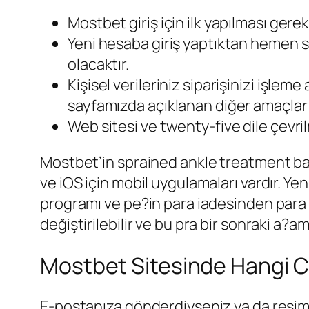
Mostbet giriş için ilk yapılması gere
Yeni hesaba giriş yaptıktan hemen 
olacaktır.
Kişisel verileriniz siparişinizi işle
sayfamızda açıklanan diğer amaçlar iç
Web sitesi ve twenty-five dile çevri
Mostbet’in sprained ankle treatment b
ve iOS için mobil uygulamaları vardır. Ye
programı ve pe?in para iadesinden para ya
değiştirilebilir ve bu pra bir sonraki a?a
Mostbet Sitesinde Hangi C
E-postanıza gönderdiyseniz ya da resim o