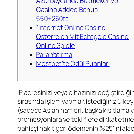
Azərbaycanda Bukmeker Və
Casino Added Bonus
550+250fs
“internet Online Casino
Österreich Mit Echtgeld Casino
Online Spiele
Para Yatırma
Mostbet’te Ödül Puanları
IP adresinizi veya cihazınızı değiştirdiğ
sırasında işlem yapmak istediğiniz ülkeyi
(sadece Asian harfleri, başka kısıtlama 
promosyonlara ve tekliflere dikkat etmen
bahisçi nakit geri ödemenin %25’ini alac