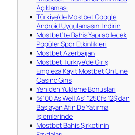
Açıklaması
Türkiye’de Mostbet Google
Android Uygulamasını Indirin
Mostbet’te Bahis Yapılabilecek
Popüler Spor Etkinlikleri
Mostbet Azerbaijan
Mostbet Türkiye’de Giriş
Empieza Kayıt Mostbet On Line
Casino Giris
Yeniden Yükleme Bonusları
%100 As Well As” “250fs 12$’dan
Başlayan Afin De Yatırma
Işlemlerinde
Mostbet Bahis Şirketinin
Faydaları