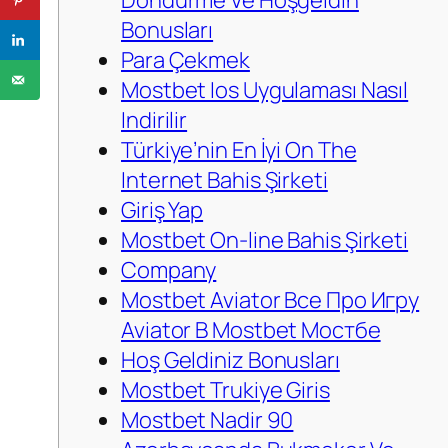
Döndürme Ve Hoşgeldin
Bonusları
Para Çekmek
Mostbet Ios Uygulaması Nasıl
Indirilir
Türkiye’nin En İyi On The
Internet Bahis Şirketi
Giriş Yap
Mostbet On-line Bahis Şirketi
Company
Mostbet Aviator Все Про Игру
Aviator В Mostbet Мостбе
Hoş Geldiniz Bonusları
Mostbet Trukiye Giris
Mostbet Nadir 90