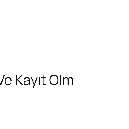
Ve Kayıt Olm