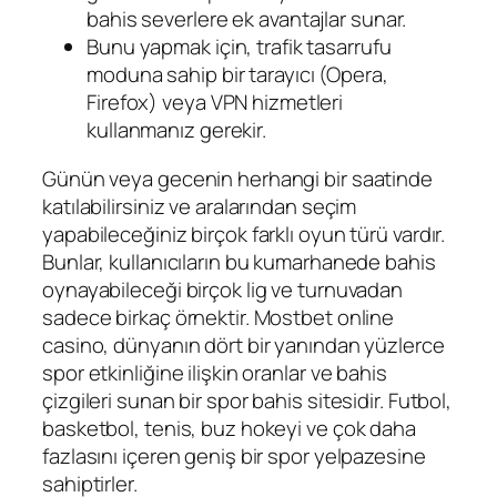
bahis severlere ek avantajlar sunar.
Bunu yapmak için, trafik tasarrufu
moduna sahip bir tarayıcı (Opera,
Firefox) veya VPN hizmetleri
kullanmanız gerekir.
Günün veya gecenin herhangi bir saatinde
katılabilirsiniz ve aralarından seçim
yapabileceğiniz birçok farklı oyun türü vardır.
Bunlar, kullanıcıların bu kumarhanede bahis
oynayabileceği birçok lig ve turnuvadan
sadece birkaç örnektir. Mostbet online
casino, dünyanın dört bir yanından yüzlerce
spor etkinliğine ilişkin oranlar ve bahis
çizgileri sunan bir spor bahis sitesidir. Futbol,
​​basketbol, ​​tenis, buz hokeyi ve çok daha
fazlasını içeren geniş bir spor yelpazesine
sahiptirler.