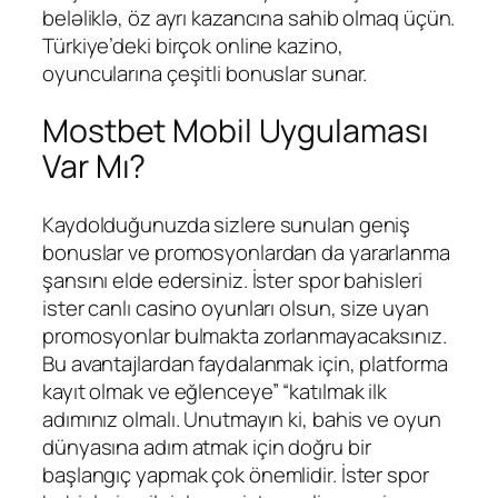
beləliklə, öz ayrı kazancına sahib olmaq üçün.
Türkiye’deki birçok online kazino,
oyuncularına çeşitli bonuslar sunar.
Mostbet Mobil Uygulaması
Var Mı?
Kaydolduğunuzda sizlere sunulan geniş
bonuslar ve promosyonlardan da yararlanma
şansını elde edersiniz. İster spor bahisleri
ister canlı casino oyunları olsun, size uyan
promosyonlar bulmakta zorlanmayacaksınız.
Bu avantajlardan faydalanmak için, platforma
kayıt olmak ve eğlenceye” “katılmak ilk
adımınız olmalı. Unutmayın ki, bahis ve oyun
dünyasına adım atmak için doğru bir
başlangıç yapmak çok önemlidir. İster spor