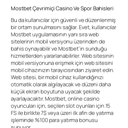
Mostbet Çevrimiçi Casino Ve Spor Bahisleri
Bu da kullanıcılar için güvenli ve düzenlenmiş
bir ortam sunulmasını sağlar. Evet, kullanıcılar
Mostbet uygulamasının yanı sıra web
sitelerinin mobil versiyonu üzerinden de
bahis oynayabilir ve Mostbet’in sunduğu
hizmetlerden yararlanabilirler. Web sitesinin
mobil versiyonuna erişmek için web sitesini
mobil cihazınızın tarayıcısından ziyaret edin.
Web sitesi, bir mobil cihaz kullandığınızı
otomatik olarak algılayacak ve düzeni daha
küçük ekran boyutuna uyacak şekilde
ayarlayacaktır. Mostbet, online casino
oyuncuları için, seçilen slot oyunları için 15
FS ile birlikte 7$ veya üzeri ilk afin de yatırma
işleminde %100 para yatırma bonusu
sunuyor.