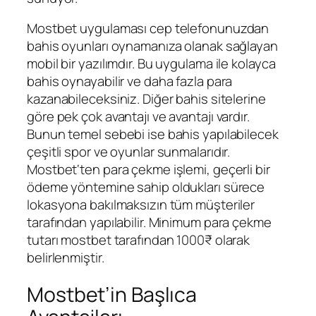
Mostbet uygulaması cep telefonunuzdan
bahis oyunları oynamanıza olanak sağlayan
mobil bir yazılımdır. Bu uygulama ile kolayca
bahis oynayabilir ve daha fazla para
kazanabileceksiniz. Diğer bahis sitelerine
göre pek çok avantajı ve avantajı vardır.
Bunun temel sebebi ise bahis yapılabilecek
çeşitli spor ve oyunlar sunmalarıdır.
Mostbet‘ten para çekme işlemi, geçerli bir
ödeme yöntemine sahip oldukları sürece
lokasyona bakılmaksızın tüm müşteriler
tarafından yapılabilir. Minimum para çekme
tutarı mostbet tarafından 1000₹ olarak
belirlenmiştir.
Mostbet’in Başlıca