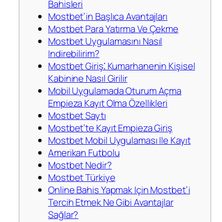
Bahisleri
Mostbet’in Başlıca Avantajları
Mostbet Para Yatırma Ve Çekme
Mostbet Uygulamasını Nasıl
Indirebilirim?
Mostbet Giriş⁚ Kumarhanenin Kişisel
Kabinine Nasıl Girilir
Mobil Uygulamada Oturum Açma
Empieza Kayıt Olma Özellikleri
Mostbet Saytı
Mostbet’te Kayıt Empieza Giriş
Mostbet Mobil Uygulaması Ile Kayıt
Amerikan Futbolu
Mostbet Nedir?
Mostbet Türkiye
Online Bahis Yapmak Için Mostbet’i
Tercih Etmek Ne Gibi Avantajlar
Sağlar?