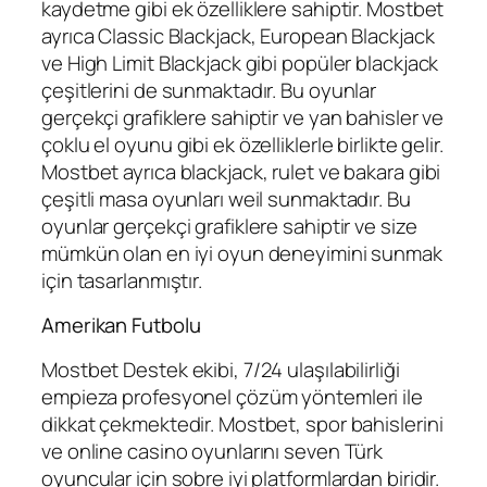
kaydetme gibi ek özelliklere sahiptir. Mostbet
ayrıca Classic Blackjack, European Blackjack
ve High Limit Blackjack gibi popüler blackjack
çeşitlerini de sunmaktadır. Bu oyunlar
gerçekçi grafiklere sahiptir ve yan bahisler ve
çoklu el oyunu gibi ek özelliklerle birlikte gelir.
Mostbet ayrıca blackjack, rulet ve bakara gibi
çeşitli masa oyunları weil sunmaktadır. Bu
oyunlar gerçekçi grafiklere sahiptir ve size
mümkün olan en iyi oyun deneyimini sunmak
için tasarlanmıştır.
Amerikan Futbolu
Mostbet Destek ekibi, 7/24 ulaşılabilirliği
empieza profesyonel çözüm yöntemleri ile
dikkat çekmektedir. Mostbet, spor bahislerini
ve online casino oyunlarını seven Türk
oyuncular için sobre iyi platformlardan biridir.