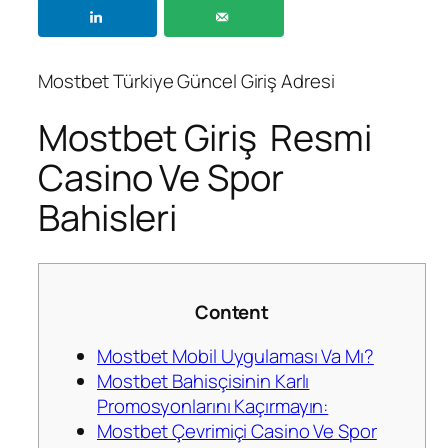
Mostbet Türkiye Güncel Giriş Adresi
Mostbet Giriş ️ Resmi
Casino Ve Spor
Bahisleri
Content
Mostbet Mobil Uygulaması Va Mı?
Mostbet Bahisçisinin Karlı
Promosyonlarını Kaçırmayın:
Mostbet Çevrimiçi Casino Ve Spor