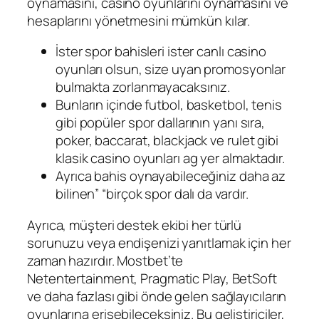
oynamasını, casino oyunlarını oynamasını ve
hesaplarını yönetmesini mümkün kılar.
İster spor bahisleri ister canlı casino
oyunları olsun, size uyan promosyonlar
bulmakta zorlanmayacaksınız.
Bunların içinde futbol, basketbol, tenis
gibi popüler spor dallarının yanı sıra,
poker, baccarat, blackjack ve rulet gibi
klasik casino oyunları ag yer almaktadır.
Ayrıca bahis oynayabileceğiniz daha az
bilinen” “birçok spor dalı da vardır.
Ayrıca, müşteri destek ekibi her türlü
sorunuzu veya endişenizi yanıtlamak için her
zaman hazırdır. Mostbet’te
Netentertainment, Pragmatic Play, BetSoft
ve daha fazlası gibi önde gelen sağlayıcıların
oyunlarına erişebileceksiniz. Bu geliştiriciler,