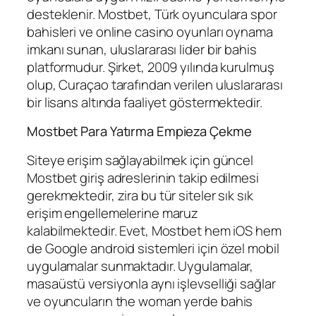
desteklenir. Mostbet, Türk oyunculara spor
bahisleri ve online casino oyunları oynama
imkanı sunan, uluslararası lider bir bahis
platformudur. Şirket, 2009 yılında kurulmuş
olup, Curaçao tarafından verilen uluslararası
bir lisans altında faaliyet göstermektedir.
Mostbet Para Yatırma Empieza Çekme
Siteye erişim sağlayabilmek için güncel
Mostbet giriş adreslerinin takip edilmesi
gerekmektedir, zira bu tür siteler sık sık
erişim engellemelerine maruz
kalabilmektedir. Evet, Mostbet hem iOS hem
de Google android sistemleri için özel mobil
uygulamalar sunmaktadır. Uygulamalar,
masaüstü versiyonla aynı işlevselliği sağlar
ve oyuncuların the woman yerde bahis