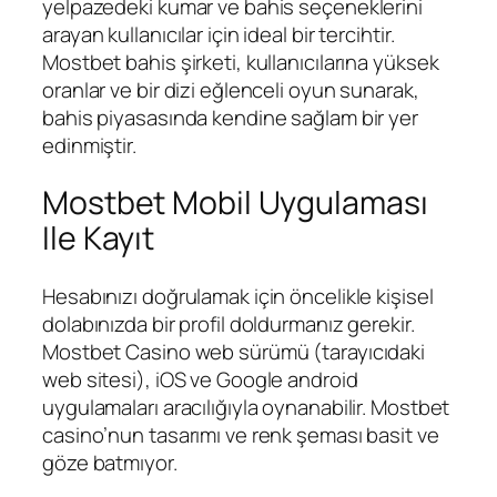
yelpazedeki kumar ve bahis seçeneklerini
arayan kullanıcılar için ideal bir tercihtir.
Mostbet bahis şirketi, kullanıcılarına yüksek
oranlar ve bir dizi eğlenceli oyun sunarak,
bahis piyasasında kendine sağlam bir yer
edinmiştir.
Mostbet Mobil Uygulaması
Ile Kayıt
Hesabınızı doğrulamak için öncelikle kişisel
dolabınızda bir profil doldurmanız gerekir.
Mostbet Casino web sürümü (tarayıcıdaki
web sitesi), iOS ve Google android
uygulamaları aracılığıyla oynanabilir. Mostbet
casino’nun tasarımı ve renk şeması basit ve
göze batmıyor.