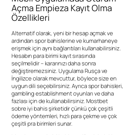
Açma Empieza Kayıt Olma
Özellikleri
Alternatif olarak, yeni bir hesap açmak ve
ardından spor bahislerine ve kumarhaneye
erişmek için aynı bağlantıları kullanabilirsiniz.
Hesabın para birimi kayıt sırasında
seçilmelidir – kararınızı daha sonra
değiştiremezsiniz. Uygulama Rusça ve
İngilizce olarak mevcuttur, böylece size en
uygun dili seçebilirsiniz. Ayrıca spor bahisleri,
gambling establishment oyunları ve daha
fazlası için de kullanabilirsiniz. Mostbet
sobre iyi bahis şirketidir çünkü çok çeşitli
ödeme yöntemleri, hızlı para çekme ve çok
çeşitli pra birimleri sunar.