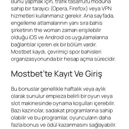
Bunu yapmak için, trafik tasarrufu moduna
sahip bir tarayıcı (Opera, Firefox) veya VPN
hizmetleri kullanmanız gerekir. Ana sayfada,
engelleme atlamalarının yanı sıra bahis
şirketinin the woman zaman erişilebilir
olduğu iOS ve Android os uygulamalarına
bağlantılar içeren ek bir bölüm vardır.
Mostbet kaydı, çevrimiçi spor bahisleri
organizasyonunda bir hesap açma sürecidir.
Mostbet’te Kayıt Ve Giriş
Bu bonuslar genellikle haftalık veya aylık
olarak sunulur empieza belirli bir oyun veya
slot makinesinde oynama koşulları içerebilir.
Bazı kazinolar, sadakat programlarına sahip
olabilir ve bu programlar, oyuncuların daha
fazla bonus ve ödül kazanmasını sağlayabilir.