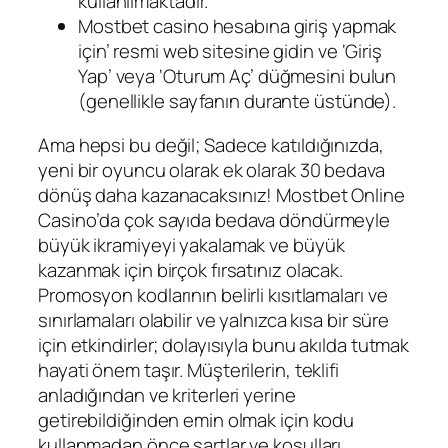
kullanılmaktadır.
Mostbet casino hesabına giriş yapmak
için’ resmi web sitesine gidin ve ‘Giriş
Yap’ veya ‘Oturum Aç’ düğmesini bulun
(genellikle sayfanın durante üstünde).
Ama hepsi bu değil; Sadece katıldığınızda,
yeni bir oyuncu olarak ek olarak 30 bedava
dönüş daha kazanacaksınız! Mostbet Online
Casino’da çok sayıda bedava döndürmeyle
büyük ikramiyeyi yakalamak ve büyük
kazanmak için birçok fırsatınız olacak.
Promosyon kodlarının belirli kısıtlamaları ve
sınırlamaları olabilir ve yalnızca kısa bir süre
için etkindirler; dolayısıyla bunu akılda tutmak
hayati önem taşır. Müşterilerin, teklifi
anladığından ve kriterleri yerine
getirebildiğinden emin olmak için kodu
kullanmadan önce şartlar ve koşulları