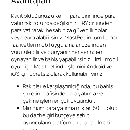
Avantajları
Kayıt olduğunuz ülkenin para biriminde para
yatırmak zorunda değilsiniz. TRY cinsinden
para yatırarak, hesabınıza güvenilir dolar
veya euro alabilirsiniz. MostBet’in tüm kumar
faaliyetleri mobil uygulamalar üzerinden
yürütülebilir ve dünyanın her yerinden
oynayabilir ve bahis yapabilirsiniz. Hızlı, mobil
oyun için Mostbet indir işlemini Android ve
iOS için ücretsiz olarak kullanabilirsiniz.
Rakiplerle karşılaştırıldığında, bu bahis
şirketinin ofisinde para yatırma ve
çekme işlemleri çok uygundur.
Minimum para yatırma miktarı 50 TL olup,
bu da the girl bütçeye sahip
oyuncuların platformu kullanabilmesini
sağlar.