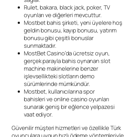
Rulet, bakara, black jack, poker, TV
oyunları ve diğerleri mevcuttur.
Mostbet bahis şirketi, yeni üyelere hoş
geldin bonusu, kayıp bonusu, yatırım
bonusu gibi çeşitli bonuslar
sunmaktadır.
MostBet Casino’da ücretsiz oyun,
gerçek parayla bahis oynanan slot
machine makinelerine benzer
işlevsellikteki slotların demo
sürümlerinde mümkündür.
Mostbet, kullanıcılarına spor
bahisleri ve online casino oyunları
sunarak geniş bir eğlence yelpazesi
vaat ediyor.
Güvenilir müşteri hizmetleri ve özellikle Türk
oyunculara uygun hızlı ödeme yöntemleriyle