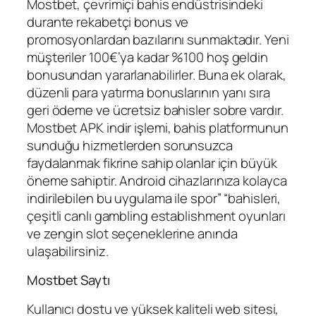
Mostbet, çevrimiçi bahis endüstrisindeki
durante rekabetçi bonus ve
promosyonlardan bazılarını sunmaktadır. Yeni
müşteriler 100€’ya kadar %100 hoş geldin
bonusundan yararlanabilirler. Buna ek olarak,
düzenli para yatırma bonuslarının yanı sıra
geri ödeme ve ücretsiz bahisler sobre vardır.
Mostbet APK indir işlemi, bahis platformunun
sunduğu hizmetlerden sorunsuzca
faydalanmak fikrine sahip olanlar için büyük
öneme sahiptir. Android cihazlarınıza kolayca
indirilebilen bu uygulama ile spor” “bahisleri,
çeşitli canlı gambling establishment oyunları
ve zengin slot seçeneklerine anında
ulaşabilirsiniz.
Mostbet Saytı
Kullanıcı dostu ve yüksek kaliteli web sitesi,