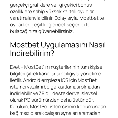
gerçekçi grafiklere ve ilgi çekici bonus
özelliklere sahip yüksek kaliteli oyunlar
yaratmalarıyla bilinir. Dolayısıyla, Mostbet’te
oynarken çeşitli eğlenceli seçenekler
bulacağınıza güvenebilirsiniz.
Mostbet Uygulamasını Nasıl
Indirebilirim?
Evet – MostBet’in müşterilerinin tüm kişisel
bilgileri şifreli kanallar aracılığıyla yönetime
iletilir. Android empieza iOS için MostBet
istemci yazılımı bölge kısıtlaması olmadan
indirilebilir ve 38 dili destekler ve işlevsel
olarak PC sürümünden daha üstündür.
Kurulum, MostBet istemcisinin konumundan
bağımsız olarak çalışan aynaları aramadan