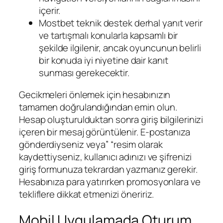
içerir.
Mostbet teknik destek derhal yanıt verir
ve tartışmalı konularla kapsamlı bir
şekilde ilgilenir, ancak oyuncunun belirli
bir konuda iyi niyetine dair kanıt
sunması gerekecektir.
Gecikmeleri önlemek için hesabınızın
tamamen doğrulandığından emin olun.
Hesap oluşturulduktan sonra giriş bilgilerinizi
içeren bir mesaj görüntülenir. E-postanıza
gönderdiyseniz veya” “resim olarak
kaydettiyseniz, kullanıcı adınızı ve şifrenizi
giriş formunuza tekrardan yazmanız gerekir.
Hesabınıza para yatırırken promosyonlara ve
tekliflere dikkat etmenizi öneririz.
Mobil Uygulamada Oturum