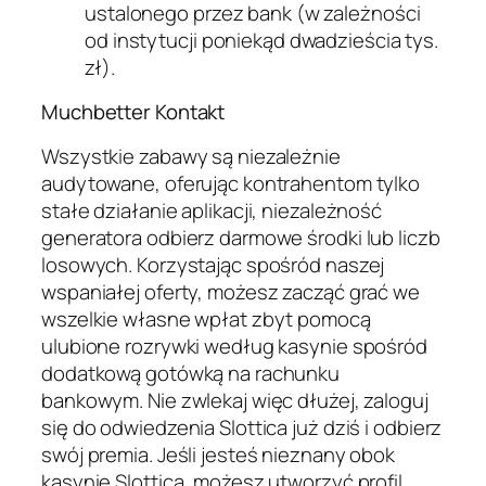
ustalonego przez bank (w zależności
od instytucji poniekąd dwadzieścia tys.
zł).
Muchbetter Kontakt
Wszystkie zabawy są niezależnie
audytowane, oferując kontrahentom tylko
stałe działanie aplikacji, niezależność
generatora odbierz darmowe środki lub liczb
losowych. Korzystając spośród naszej
wspaniałej oferty, możesz zacząć grać we
wszelkie własne wpłat zbyt pomocą
ulubione rozrywki według kasynie spośród
dodatkową gotówką na rachunku
bankowym. Nie zwlekaj więc dłużej, zaloguj
się do odwiedzenia Slottica już dziś i odbierz
swój premia. Jeśli jesteś nieznany obok
kasynie Slottica, możesz utworzyć profil