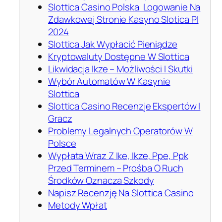
Slottica Casino Polska ️ Logowanie Na
Zdawkowej Stronie Kasyno Slotica Pl
2024
Slottica Jak Wypłacić Pieniądze
Kryptowaluty Dostępne W Slottica
Likwidacja Ikze – Możliwości I Skutki
Wybór Automatów W Kasynie
Slottica
Slottica Casino Recenzje Ekspertów I
Gracz
Problemy Legalnych Operatorów W
Polsce
Wypłata Wraz Z Ike, Ikze, Ppe, Ppk
Przed Terminem – Prośba O Ruch
Środków Oznacza Szkody
Napisz Recenzję Na Slottica Casino
Metody Wpłat