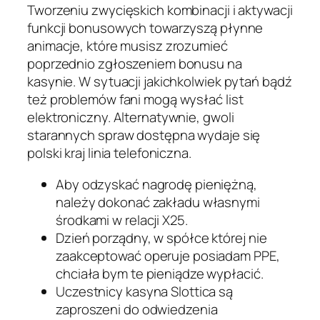
Tworzeniu zwycięskich kombinacji i aktywacji
funkcji bonusowych towarzyszą płynne
animacje, które musisz zrozumieć
poprzednio zgłoszeniem bonusu na
kasynie. W sytuacji jakichkolwiek pytań bądź
też problemów fani mogą wysłać list
elektroniczny. Alternatywnie, gwoli
starannych spraw dostępna wydaje się
polski kraj linia telefoniczna.
Aby odzyskać nagrodę pieniężną,
należy dokonać zakładu własnymi
środkami w relacji X25.
Dzień porządny, w spółce której nie
zaakceptować operuje posiadam PPE,
chciała bym te pieniądze wypłacić.
Uczestnicy kasyna Slottica są
zaproszeni do odwiedzenia