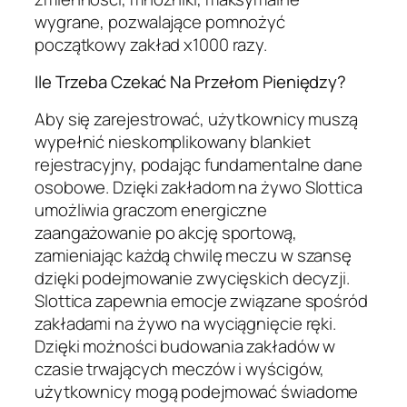
wygrane, pozwalające pomnożyć
początkowy zakład x1000 razy.
Ile Trzeba Czekać Na Przełom Pieniędzy?
Aby się zarejestrować, użytkownicy muszą
wypełnić nieskomplikowany blankiet
rejestracyjny, podając fundamentalne dane
osobowe. Dzięki zakładom na żywo Slottica
umożliwia graczom energiczne
zaangażowanie po akcję sportową,
zamieniając każdą chwilę meczu w szansę
dzięki podejmowanie zwycięskich decyzji.
Slottica zapewnia emocje związane spośród
zakładami na żywo na wyciągnięcie ręki.
Dzięki możności budowania zakładów w
czasie trwających meczów i wyścigów,
użytkownicy mogą podejmować świadome