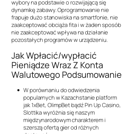
wybory na podstawie o rozwijającą się
dynamikę zabawy. Oprogramowanie nie
frapuje dużo stanowiska na smartfonie, nie
zaakceptować obciąża fita i w żaden sposób
nie zaakceptować wpływa na działanie
pozostałych programów w urządzeniu.
Jak Wpłacić/wypłacić
Pieniądze Wraz Z Konta
Walutowego Podsumowanie
W porównaniu do odwiedzenia
popularnych w Kazachstanie platform
jak 1xBet, OlimpBet bądź Pin Up Casino,
Slottika wyróżnia się naszym
międzynarodowym charakterem i
szerszą ofertą gier od różnych