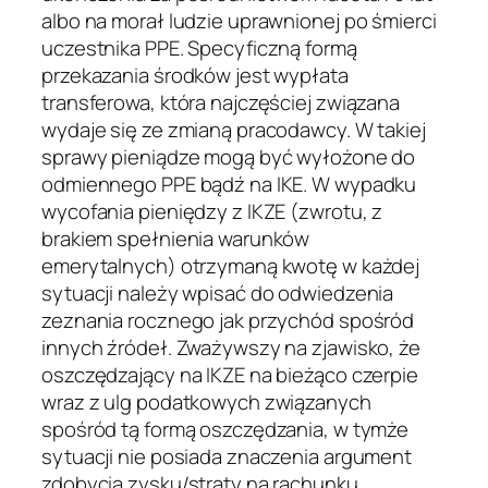
albo na morał ludzie uprawnionej po śmierci
uczestnika PPE. Specyficzną formą
przekazania środków jest wypłata
transferowa, która najczęściej związana
wydaje się ze zmianą pracodawcy. W takiej
sprawy pieniądze mogą być wyłożone do
odmiennego PPE bądź na IKE. W wypadku
wycofania pieniędzy z IKZE (zwrotu, z
brakiem spełnienia warunków
emerytalnych) otrzymaną kwotę w każdej
sytuacji należy wpisać do odwiedzenia
zeznania rocznego jak przychód spośród
innych źródeł. Zważywszy na zjawisko, że
oszczędzający na IKZE na bieżąco czerpie
wraz z ulg podatkowych związanych
spośród tą formą oszczędzania, w tymże
sytuacji nie posiada znaczenia argument
zdobycia zysku/straty na rachunku