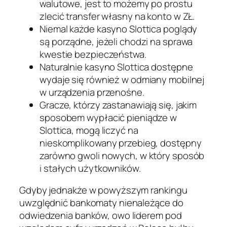
walutowe, jest to możemy po prostu
zlecić transfer własny na konto w ZŁ.
Niemal każde kasyno Slottica poglądy
są porządne, jeżeli chodzi na sprawa
kwestie bezpieczeństwa.
Naturalnie kasyno Slottica dostępne
wydaje się również w odmiany mobilnej
w urządzenia przenośne.
Gracze, którzy zastanawiają się, jakim
sposobem wypłacić pieniądze w
Slottica, mogą liczyć na
nieskomplikowany przebieg, dostępny
zarówno gwoli nowych, w który sposób
i stałych użytkowników.
Gdyby jednakże w powyższym rankingu
uwzględnić bankomaty nienależące do
odwiedzenia banków, owo liderem pod