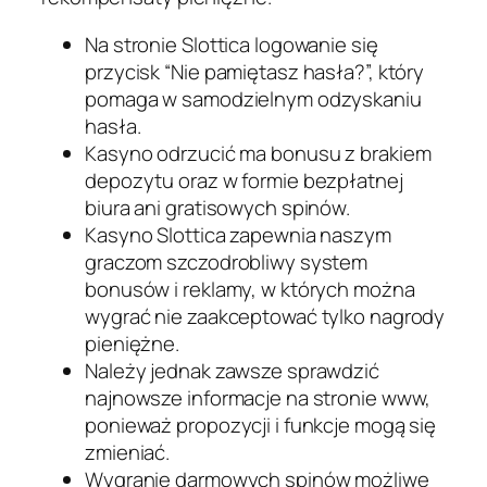
Na stronie Slottica logowanie się
przycisk “Nie pamiętasz hasła?”, który
pomaga w samodzielnym odzyskaniu
hasła.
Kasyno odrzucić ma bonusu z brakiem
depozytu oraz w formie bezpłatnej
biura ani gratisowych spinów.
Kasyno Slottica zapewnia naszym
graczom szczodrobliwy system
bonusów i reklamy, w których można
wygrać nie zaakceptować tylko nagrody
pieniężne.
Należy jednak zawsze sprawdzić
najnowsze informacje na stronie www,
ponieważ propozycji i funkcje mogą się
zmieniać.
Wygranie darmowych spinów możliwe