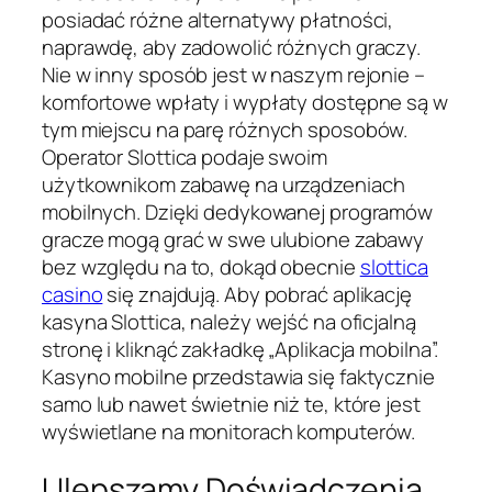
posiadać różne alternatywy płatności,
naprawdę, aby zadowolić różnych graczy.
Nie w inny sposób jest w naszym rejonie –
komfortowe wpłaty i wypłaty dostępne są w
tym miejscu na parę różnych sposobów.
Operator Slottica podaje swoim
użytkownikom zabawę na urządzeniach
mobilnych. Dzięki dedykowanej programów
gracze mogą grać w swe ulubione zabawy
bez względu na to, dokąd obecnie
slottica
casino
się znajdują. Aby pobrać aplikację
kasyna Slottica, należy wejść na oficjalną
stronę i kliknąć zakładkę „Aplikacja mobilna”.
Kasyno mobilne przedstawia się faktycznie
samo lub nawet świetnie niż te, które jest
wyświetlane na monitorach komputerów.
Ulepszamy Doświadczenia