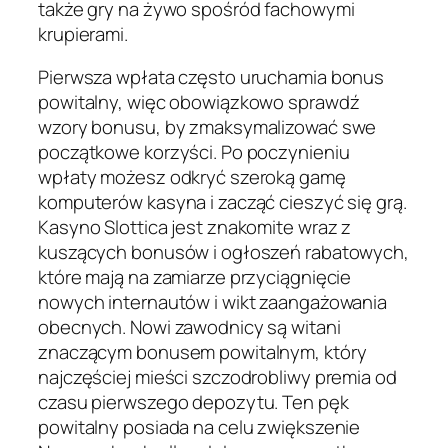
także gry na żywo spośród fachowymi
krupierami.
Pierwsza wpłata często uruchamia bonus
powitalny, więc obowiązkowo sprawdź
wzory bonusu, by zmaksymalizować swe
początkowe korzyści. Po poczynieniu
wpłaty możesz odkryć szeroką gamę
komputerów kasyna i zacząć cieszyć się grą.
Kasyno Slottica jest znakomite wraz z
kuszących bonusów i ogłoszeń rabatowych,
które mają na zamiarze przyciągnięcie
nowych internautów i wikt zaangażowania
obecnych. Nowi zawodnicy są witani
znaczącym bonusem powitalnym, który
najczęściej mieści szczodrobliwy premia od
czasu pierwszego depozytu. Ten pęk
powitalny posiada na celu zwiększenie