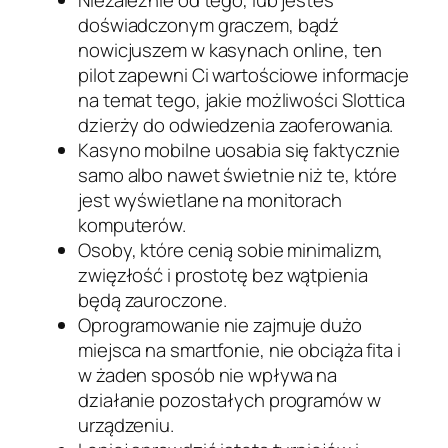
doświadczonym graczem, bądź
nowicjuszem w kasynach online, ten
pilot zapewni Ci wartościowe informacje
na temat tego, jakie możliwości Slottica
dzierży do odwiedzenia zaoferowania.
Kasyno mobilne uosabia się faktycznie
samo albo nawet świetnie niż te, które
jest wyświetlane na monitorach
komputerów.
Osoby, które cenią sobie minimalizm,
zwięzłość i prostotę bez wątpienia
będą zauroczone.
Oprogramowanie nie zajmuje dużo
miejsca na smartfonie, nie obciąża fita i
w żaden sposób nie wpływa na
działanie pozostałych programów w
urządzeniu.