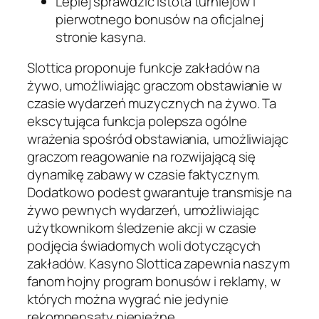
Lepiej sprawdzić istota turniejów i
pierwotnego bonusów na oficjalnej
stronie kasyna.
Slottica proponuje funkcje zakładów na
żywo, umożliwiając graczom obstawianie w
czasie wydarzeń muzycznych na żywo. Ta
ekscytująca funkcja polepsza ogólne
wrażenia spośród obstawiania, umożliwiając
graczom reagowanie na rozwijającą się
dynamikę zabawy w czasie faktycznym.
Dodatkowo podest gwarantuje transmisje na
żywo pewnych wydarzeń, umożliwiając
użytkownikom śledzenie akcji w czasie
podjęcia świadomych woli dotyczących
zakładów. Kasyno Slottica zapewnia naszym
fanom hojny program bonusów i reklamy, w
których można wygrać nie jedynie
rekompensaty pieniężne.