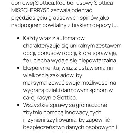
domowej Slottica. Kod bonusowy Slottica
MISSCHERRY50 zezwala odebrać
pięćdziesięciu gratisowych spinów jako
nadprogram powitalny z brakiem depozytu.
Każdy wraz z automatów
charakteryzuje się unikalnym zestawem
opcji, bonusów i opcji, które sprawiają,
że uciecha wydaje się niepowtarzalna.
Eksperymentuj wraz z ustawieniami i
wielkością zakładów, by
maksymalizować swoje możliwości na
wygraną dzięki darmowym spinom w
całej kasynie Slottica.
Wszystkie sprawy są gromadzone
zbytnio pomocą innowacyjnych
inżynierii szyfrowania, by zapewnić
bezpieczeństwo danych osobowych i