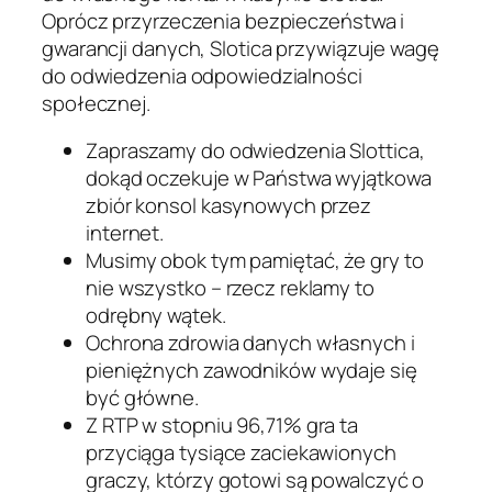
Oprócz przyrzeczenia bezpieczeństwa i
gwarancji danych, Slotica przywiązuje wagę
do odwiedzenia odpowiedzialności
społecznej.
Zapraszamy do odwiedzenia Slottica,
dokąd oczekuje w Państwa wyjątkowa
zbiór konsol kasynowych przez
internet.
Musimy obok tym pamiętać, że gry to
nie wszystko – rzecz reklamy to
odrębny wątek.
Ochrona zdrowia danych własnych i
pieniężnych zawodników wydaje się
być główne.
Z RTP w stopniu 96,71% gra ta
przyciąga tysiące zaciekawionych
graczy, którzy gotowi są powalczyć o