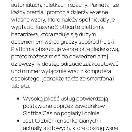
automatach, ruletkach i szachy. Pamiętaj, że
każdy premia i promocja dzierży własne
własne wzory, które należy spełnić, aby je
wypłacić. Kasyno Slottica to platforma
hazardowa, która raduje się dużym
docenieniem wśród graczy spośród Polski.
Platforma obsługuje wersję przeglądarkową,
przeto możesz mieć do odwiedzenia tej
dziewczyny dostęp odrzucić zaakceptować
und nimmer wyłącznie wraz z komputera
osobistego, jednakże także ze smartfona i
tabletu.
Wysoką jakość usług potwierdzają
postawione poprzez zawodników
Slottica Casino poglądy i opinie.
Jest to zbiór konsol karcianych i
actually stołowych, które obsługiwane