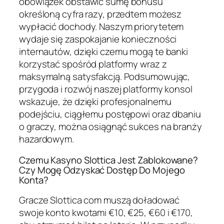
obowiązek obstawić sumę bonusu
określoną cyfra razy, przedtem możesz
wypłacić dochody. Naszym priorytetem
wydaje się zaspokajanie konieczności
internautów, dzięki czemu mogą te banki
korzystać spośród platformy wraz z
maksymalną satysfakcją. Podsumowując,
przygoda i rozwój naszej platformy konsol
wskazuje, że dzięki profesjonalnemu
podejściu, ciągłemu postępowi oraz dbaniu
o graczy, można osiągnąć sukces na branży
hazardowym.
Czemu Kasyno Slottica Jest Zablokowane?
Czy Mogę Odzyskać Dostęp Do Mojego
Konta?
Gracze Slottica com muszą doładować
swoje konto kwotami €10, €25, €60 i €170,