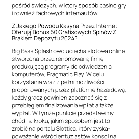
pośród świeżych, w który sposób casino gry
i również fachowych internautów.
Z Jakiego Powodu Kasyna Przez Internet
Oferują Bonus 50 Gratisowych Spinów Z
Brakiem Depozytu 2024?
Big Bass Splash owo uciecha slotowa online
stworzona przez renomowaną firmę
produkującą programy do odwiedzenia
komputerów, Pragmatic Play. W celu
korzystania wraz z pełni możliwości
proponowanych przez platformę hazardową,
każdy gracz powinien zapoznać się z
przebiegiem finalizowania wpłat a także
wypłat. W tymże punkcie przedstawimy
chód na kroku, jakim sposobem jest to
zrobić na portalu Slottica, który zyskał
poważanie wśród entuzjastów konsol na