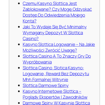
Czemu Kasyno Slottica Jest
Zablokowane? Czy Mogę Odzyskać
Dostęp Do Odwiedzenia Mojego
Konta?
Jaki To Wydaje Się Być Minimalny
Wymagany Depozyt W Slottica
Casino?
Kasyno Slottica Logowanie – Na Jakie
Możliwości Zwrócić Uwagę?
Slottica Casino A To Znaczy Gry Do
Wypróbowania
Slottica Casino ️ Slotica Kasyno:
Logowanie, Reward Bez Depozytu
Mhh Formalnej Witrynie
Slottica Darmowe Spiny
Kasyno Internetowe Slottica –
Poglądy Ekspertów I Zawodników
Darmowe Spiny W Kasynie Slottica