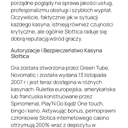
porządne poglądy na sprawa jakości usług,
profesjonalizmu obsługi i szybkich wypłat.
Oczywiście, faktycznie jak w sytuacji
każdego kasyna, istnieją również czujności
krytyczne, ale ogólnie Slottica raduje się
dobrą reputacją wśród graczy.
Autoryzacje I Bezpieczeństwo Kasyna
Slottica
Gra została stworzona przez Green Tube,
Novomatic i została wydana 13 listopada
2007 r. i jest teraz dostępna w różnych
kasynach. Ruletka europejska, amerykańska
lub francuska konstruowane przez
Spinomenal, Play’N Go bądź One touch,
bingo i keno. Aktywując bonus, pełnoprawni
członkowie Slotica internetowego casino
otrzymują 200% wraz z depozytu w