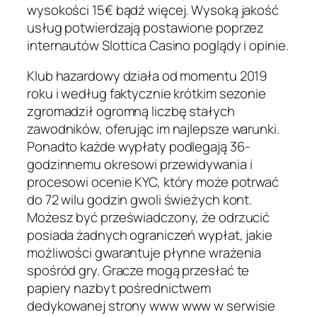
wysokości 15€ bądź więcej. Wysoką jakość
usług potwierdzają postawione poprzez
internautów Slottica Casino poglądy i opinie.
Klub hazardowy działa od momentu 2019
roku i według faktycznie krótkim sezonie
zgromadził ogromną liczbę stałych
zawodników, oferując im najlepsze warunki.
Ponadto każde wypłaty podlegają 36-
godzinnemu okresowi przewidywania i
procesowi ocenie KYC, który może potrwać
do 72 wilu godzin gwoli świeżych kont.
Możesz być przeświadczony, że odrzucić
posiada żadnych ograniczeń wypłat, jakie
możliwości gwarantuje płynne wrażenia
spośród gry. Gracze mogą przesłać te
papiery nazbyt pośrednictwem
dedykowanej strony www www w serwisie