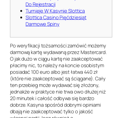
Do Rejestracji
Turnieje W Kasynie Slottica
Slottica Casino Pięćdziesiąt
Darmowe Spiny
Po weryfikacji tożsamości zamówić możemy
darmową kartę wydawaną przez Mastercard.
O jak dużo w ciągu kartę nie zaakceptować
płacimy nic, to należy na koncie osobistym
posiadać 100 euro albo jest łatwa 440 zł
(które nie zaakceptować są ściągane). Cały
ten przebieg może wydawać się złożony,
jednakże w praktyce nie trwa owo dłużej niż
20 minutek i całość odbywa się bardzo
dobrze. Kasyna spośród dobrymi opiniami
dbają nie zaakceptować tylko o jakość
własnej partii, lecz również o