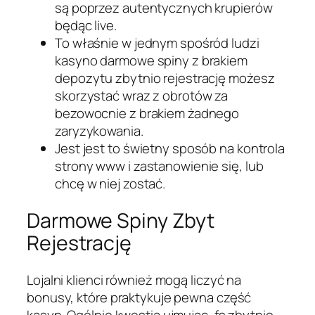
są poprzez autentycznych krupierów
będąc live.
To właśnie w jednym spośród ludzi
kasyno darmowe spiny z brakiem
depozytu zbytnio rejestrację możesz
skorzystać wraz z obrotów za
bezowocnie z brakiem żadnego
zaryzykowania.
Jest jest to świetny sposób na kontrola
strony www i zastanowienie się, lub
chcę w niej zostać.
Darmowe Spiny Zbyt
Rejestrację
Lojalni klienci również mogą liczyć na
bonusy, które praktykuje pewna część
kasyn. Ogólnie kwestia ujmując, fs zbytnio