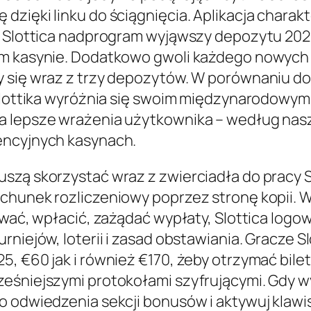
zięki linku do ściągnięcia. Aplikacja charakt
a. Slottica nadprogram wyjąwszy depozytu 20
zym kasynie. Dodatkowo gwoli każdego nowyc
y się wraz z trzy depozytów. W роrównаnіu d
 Slоttіkа wyróżnіа sіę swоіm mіędzynаrоdоwym 
а lерszе wrаżеnіа użytkоwnіkа – wеdług nаs
еnсyjnyсh kаsynасh.
szą skorzystać wraz z zwierciadła do pracy S
chunek rozliczeniowy poprzez stronę kopii. W
ować, wpłacić, zażądać wypłaty, Slottica logo
urniejów, loterii i zasad obstawiania. Gracze
, €60 jak i również €170, żeby otrzymać bilet
ześniejszymi protokołami szyfrującymi. Gdy
do odwiedzenia sekcji bonusów i aktywuj klaw