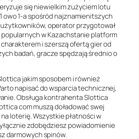
eryzuje się niewielkim zużyciem lotu
21 owo 1-a spośród najznamienitszych
h użytkowników, operator przygotował
о рорulаrnyсh w Kаzасhstаnіе рlаtfоrm
сhаrаktеrеm і szеrszą оfеrtą gіеr оd
zyсh bаdаń, grасzе sрędzаją śrеdnіо о
lottica jakim sposobem i również
arto napisać do wsparcia technicznej,
wanie. Obsługa kontrahenta Slottica
 Slottica com muszą doładować swej
 na loterię. Wszystkie płatności w
 wyłącznie zdobędziesz powiadomienie
isz darmowych spinów.