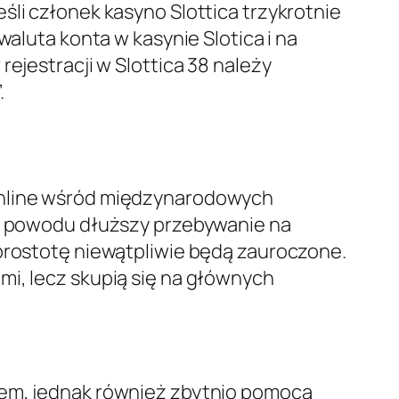
śli członek kasyno Slottica trzykrotnie
waluta konta w kasynie Slotica i na
ejestracji w Slottica 38 należy
.
 online wśród międzynarodowych
go powodu dłuższy przebywanie na
 prostotę niewątpliwie będą zauroczone.
mi, lecz skupią się na głównych
sem, jednak również zbytnio pomocą