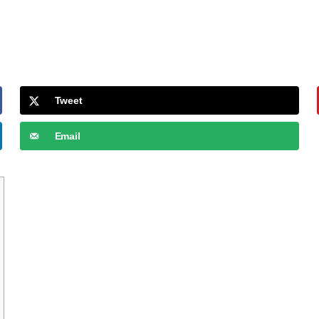
Tweet
Email