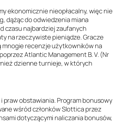
rmy ekonomicznie nieopłacalny, więc nie
g, dążąc do odwiedzenia miana
od czasu najbardziej zaufanych
ty na rzeczywiste pieniądze. Gracze
ją mnogie recenzje użytkowników na
 poprzez Atlantic Management B. V. (Nr
wnież dzienne turnieje, w których
i i praw obstawiania. Program bonusowy
owane wśród członków Slottica przez
nsami dotyczącymi naliczania bonusów,