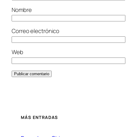
Nombre
Correo electrónico
Web
MÁS ENTRADAS