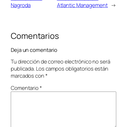
Nagroda
Atlantic Management
→
Comentarios
Deja un comentario
Tu dirección de correo electrónico no será
publicada.
Los campos obligatorios están
marcados con
*
Comentario
*