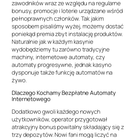
zawodników wraz ze względu na regularne
bonusy, promocje i loterie urządzane wśród
pełnoprawnych członków. Tak jakim
sposobem pisaliśmy wyżej, możemy dostać
poniekąd premia zbyt instalację produktów.
Naturalnie jak w każdym kasynie
wydobędziemy tu zarówno tradycyjne
machiny, internetowe automaty, czy
automaty progresywne, jednak kasyno
dysponuje także funkcję automatów na
żywo.
Dlaczego Kochamy Bezpłatne Automaty
Internetowego
Dodatkowo gwoli każdego nowych
użytkowników, operator przygotował
atrakcyjny bonus powitalny składający się z
trzy depozytów. Nowi fani mogą liczyć na