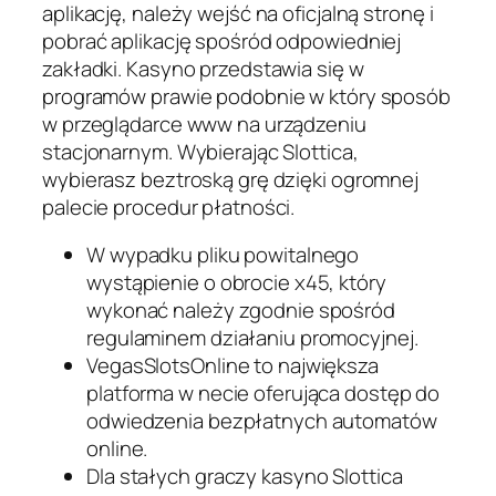
aplikację, należy wejść na oficjalną stronę i
pobrać aplikację spośród odpowiedniej
zakładki. Kasyno przedstawia się w
programów prawie podobnie w który sposób
w przeglądarce www na urządzeniu
stacjonarnym. Wybierając Slottica,
wybierasz beztroską grę dzięki ogromnej
palecie procedur płatności.
W wypadku pliku powitalnego
wystąpienie o obrocie x45, który
wykonać należy zgodnie spośród
regulaminem działaniu promocyjnej.
VegasSlotsOnline to największa
platforma w necie oferująca dostęp do
odwiedzenia bezpłatnych automatów
online.
Dla stałych graczy kasyno Slottica