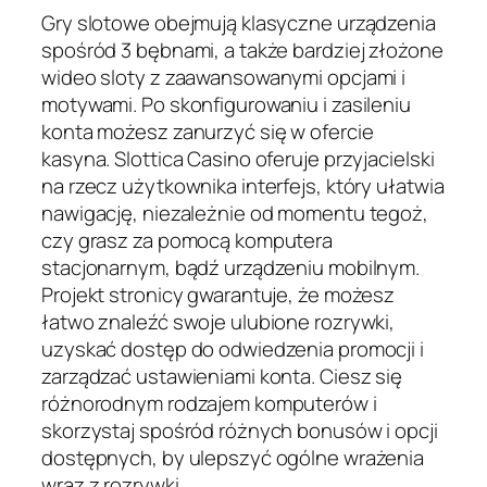
Gry slotowe obejmują klasyczne urządzenia
spośród 3 bębnami, a także bardziej złożone
wideo sloty z zaawansowanymi opcjami i
motywami. Po skonfigurowaniu i zasileniu
konta możesz zanurzyć się w ofercie
kasyna. Slottica Casino oferuje przyjacielski
na rzecz użytkownika interfejs, który ułatwia
nawigację, niezależnie od momentu tegoż,
czy grasz za pomocą komputera
stacjonarnym, bądź urządzeniu mobilnym.
Projekt stronicy gwarantuje, że możesz
łatwo znaleźć swoje ulubione rozrywki,
uzyskać dostęp do odwiedzenia promocji i
zarządzać ustawieniami konta. Ciesz się
różnorodnym rodzajem komputerów i
skorzystaj spośród różnych bonusów i opcji
dostępnych, by ulepszyć ogólne wrażenia
wraz z rozrywki.