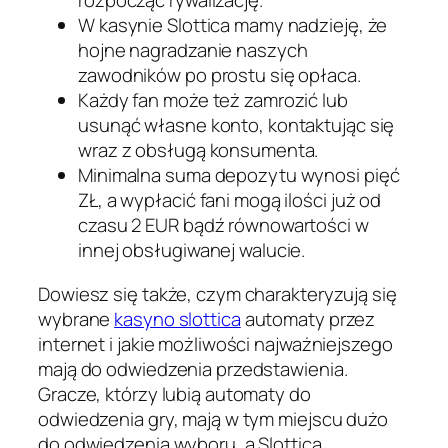
rozpocząć rywalizację.
W kasynie Slottica mamy nadzieję, że
hojne nagradzanie naszych
zawodników po prostu się opłaca.
Każdy fan może też zamrozić lub
usunąć własne konto, kontaktując się
wraz z obsługą konsumenta.
Minimalna suma depozytu wynosi pięć
ZŁ, a wypłacić fani mogą ilości już od
czasu 2 EUR bądź równowartości w
innej obsługiwanej walucie.
Dowiesz się także, czym charakteryzują się
wybrane
kasyno slottica
automaty przez
internet i jakie możliwości najważniejszego
mają do odwiedzenia przedstawienia.
Gracze, którzy lubią automaty do
odwiedzenia gry, mają w tym miejscu dużo
do odwiedzenia wyboru, a Slottica