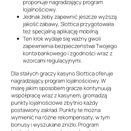
proponuje nagradzający program
lojalnościowy.
Jednak żeby zapewnić jeszcze wyższą
jakość zabawy, Slottica przygotowała
też specjalną aplikację mobilną.
Ten krok wydaje się ważny gwoli
zapewnienia bezpieczeństwa Twojego
konta bankowego i zgodności wraz z
wzorcami regulacyjnymi.
Dla stałych graczy kasyno Slottica oferuje
nagradzający program lojalnościowy. W
miarę jakim sposobem gracze kontynuują
współpracę wraz z kasynem, gromadzą
punkty lojalnościowe zbytnio każdy
postawiony zakład. Punkty te można
wymienić na różne rekompensaty, w tym
bonusy i wyszukane zniżki. Program