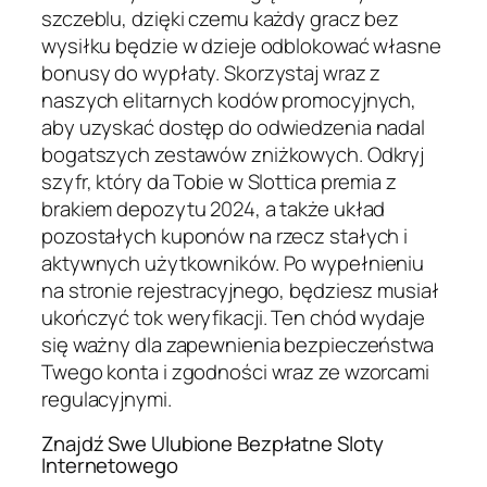
szczeblu, dzięki czemu każdy gracz bez
wysiłku będzie w dzieje odblokować własne
bonusy do wypłaty. Skorzystaj wraz z
naszych elitarnych kodów promocyjnych,
aby uzyskać dostęp do odwiedzenia nadal
bogatszych zestawów zniżkowych. Odkryj
szyfr, który da Tobie w Slottica premia z
brakiem depozytu 2024, a także układ
pozostałych kuponów na rzecz stałych i
aktywnych użytkowników. Po wypełnieniu
na stronie rejestracyjnego, będziesz musiał
ukończyć tok weryfikacji. Ten chód wydaje
się ważny dla zapewnienia bezpieczeństwa
Twego konta i zgodności wraz ze wzorcami
regulacyjnymi.
Znajdź Swe Ulubione Bezpłatne Sloty
Internetowego