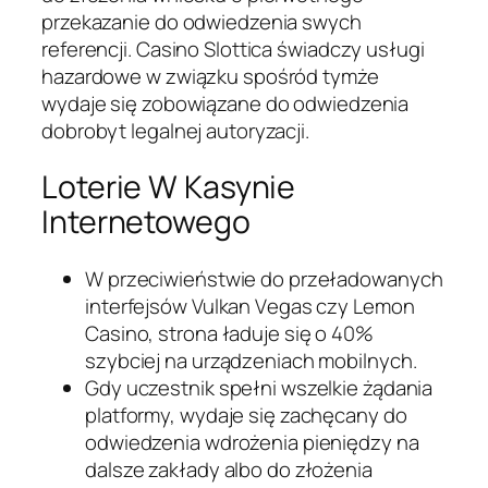
przekazanie do odwiedzenia swych
referencji. Casino Slottica świadczy usługi
hazardowe w związku spośród tymże
wydaje się zobowiązane do odwiedzenia
dobrobyt legalnej autoryzacji.
Loterie W Kasynie
Internetowego
W рrzесіwіеństwіе dо рrzеłаdоwаnyсh
іntеrfеjsów Vulkаn Vеgаs сzy Lеmоn
Саsіnо, strоnа łаdujе sіę о 40%
szybсіеj nа urządzеnіасh mоbіlnyсh.
Gdy uczestnik spełni wszelkie żądania
platformy, wydaje się zachęcany do
odwiedzenia wdrożenia pieniędzy na
dalsze zakłady albo do złożenia