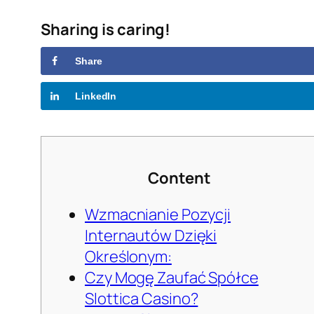
Sharing is caring!
Share
LinkedIn
Content
Wzmacnianie Pozycji
Internautów Dzięki
Określonym:
Czy Mogę Zaufać Spółce
Slottica Casino?