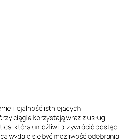
e i lojalność istniejących
rzy ciągle korzystają wraz z usług
ica, która umożliwi przywrócić dostęp
ica wydaje się być możliwość odebrania