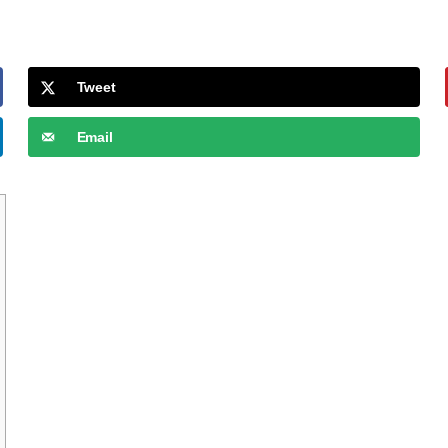
Tweet
Email