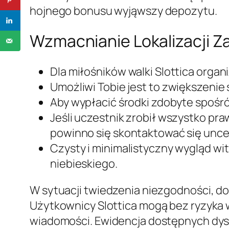
hojnego bonusu wyjąwszy depozytu.
Wzmacnianie Lokalizacji Z
Dla miłośników walki Slottica organ
Umożliwi Tobie jest to zwiększenie 
Aby wypłacić środki zdobyte spośr
Jeśli uczestnik zrobił wszystko pr
powinno się skontaktować się unce
Czysty i minimalistyczny wygląd w
niebieskiego.
W sytuacji twiedzenia niezgodności, do
Użytkownicy Slottica mogą bez ryzyka 
wiadomości. Ewidencja dostępnych dysc