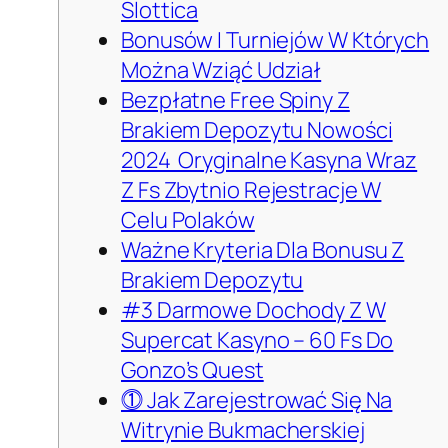
Slottica
Bonusów I Turniejów W Których
Można Wziąć Udział
Bezpłatne Free Spiny Z
Brakiem Depozytu Nowości
2024 ️ Oryginalne Kasyna Wraz
Z Fs Zbytnio Rejestracje W
Celu Polaków
Ważne Kryteria Dla Bonusu Z
Brakiem Depozytu
#3 Darmowe Dochody Z W
Supercat Kasyno – 60 Fs Do
Gonzo’s Quest
⓵ Jak Zarejestrować Się Na
Witrynie Bukmacherskiej