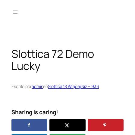
Saltar
al
contenido
Slottica 72 Demo
Lucky
Escrito por
admin
en
Slottica 18 Więcej Niż – 936
Sharing is caring!