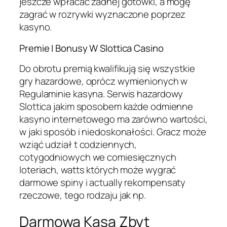
jeszcze wpłacać żadnej gotówki, a mogę
zagrać w rozrywki wyznaczone poprzez
kasyno.
Premie I Bonusy W Slottica Casino
Do obrotu premią kwalifikują się wszystkie
gry hazardowe, oprócz wymienionych w
Regulaminie kasyna. Serwis hazardowy
Slottica jakim sposobem każde odmienne
kasyno internetowego ma zarówno wartości,
w jaki sposób i niedoskonałości. Gracz może
wziąć udział t codziennych,
cotygodniowych we comiesięcznych
loteriach, watts których może wygrać
darmowe spiny i actually rekompensaty
rzeczowe, tego rodzaju jak np.
Darmowa Kasa Zbyt