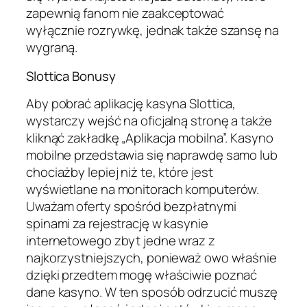
zapewnią fanom nie zaakceptować
wyłącznie rozrywkę, jednak także szansę na
wygraną.
Slottica Bonusy
Aby pobrać aplikację kasyna Slottica,
wystarczy wejść na oficjalną stronę a także
kliknąć zakładkę „Aplikacja mobilna”. Kasyno
mobilne przedstawia się naprawdę samo lub
chociażby lepiej niż te, które jest
wyświetlane na monitorach komputerów.
Uważam oferty spośród bezpłatnymi
spinami za rejestrację w kasynie
internetowego zbyt jedne wraz z
najkorzystniejszych, ponieważ owo właśnie
dzięki przedtem mogę właściwie poznać
dane kasyno. W ten sposób odrzucić muszę