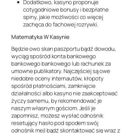
Dodatkowo, kasyno proponuje
cotygodniowe bonusy i bezpłatne
spiny, jakie możliwości co więcej
zachęca do fachowej rozrywki.
Matematyka W Kasynie
Będzie owo skan paszportu bądź dowodu,
wyciąg spośród konta bankowego
bankowego bankowego lub rachunek za
umowne publikatory. Najczęściej są owe
niedobre oceny internautów, kłopoty
spośród płatnościami, zamknięcie
działalności albo kasyno nie zaakceptować
życzy samemu, by rekomendować je
naszym własnym gościom. Jeśli je
zapomnisz, możesz wysłać odnośnik
resetujący hasło pod spodem swój
odnośnik mejl bądź skontaktować się wraz z