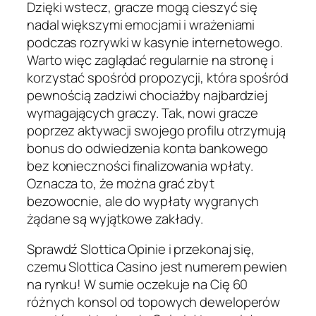
Dzięki wstecz, gracze mogą cieszyć się
nadal większymi emocjami i wrażeniami
podczas rozrywki w kasynie internetowego.
Warto więc zaglądać regularnie na stronę i
korzystać spośród propozycji, która spośród
pewnością zadziwi chociażby najbardziej
wymagających graczy. Tak, nowi gracze
poprzez aktywacji swojego profilu otrzymują
bonus do odwiedzenia konta bankowego
bez konieczności finalizowania wpłaty.
Oznacza to, że można grać zbyt
bezowocnie, ale do wypłaty wygranych
żądane są wyjątkowe zakłady.
Sprawdź Slottica Opinie i przekonaj się,
czemu Slottica Casino jest numerem pewien
na rynku! W sumie oczekuje na Cię 60
różnych konsol od topowych deweloperów