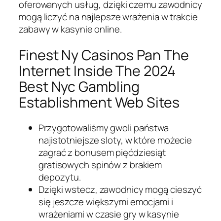
oferowanych usług, dzięki czemu zawodnicy
mogą liczyć na najlepsze wrażenia w trakcie
zabawy w kasynie online.
Finest Ny Casinos Pan The
Internet Inside The 2024
Best Nyc Gambling
Establishment Web Sites
Przygotowaliśmy gwoli państwa
najistotniejsze sloty, w które możecie
zagrać z bonusem pięćdziesiąt
gratisowych spinów z brakiem
depozytu.
Dzięki wstecz, zawodnicy mogą cieszyć
się jeszcze większymi emocjami i
wrażeniami w czasie gry w kasynie