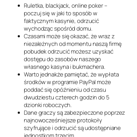
Ruletka, blackjack, online poker –
poczuj się w jaki to sposób w
faktycznym kasynie, odrzucić
wychodząc spośród domu.
Czasami może się okazać, że wraz z
niezależnych od momentu naszą firmę
pobudek odrzucić możesz uzyskać
dostępu do zasobów naszego
własnego kasyna i bukmachera.
Warto jednakże pamiętać, że wypłata
środków w programie PayPal może
poddać się opóźnieniu od czasu
dwudziestu czterech godzin do 5
dzionki roboczych.
Dane graczy są zabezpieczone poprzez
najnowocześniejsze protokoły
szyfrujące i odrzucić są udostępniane
jednostkom trzecim.