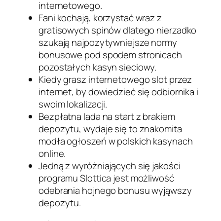
internetowego.
Fani kochają, korzystać wraz z
gratisowych spinów dlatego nierzadko
szukają najpozytywniejsze normy
bonusowe pod spodem stronicach
pozostałych kasyn sieciowy.
Kiedy grasz internetowego slot przez
internet, by dowiedzieć się odbiornika i
swoim lokalizacji.
Bezpłatna lada na start z brakiem
depozytu, wydaje się to znakomita
modła ogłoszeń w polskich kasynach
online.
Jedną z wyróżniających się jakości
programu Slottica jest możliwość
odebrania hojnego bonusu wyjąwszy
depozytu.