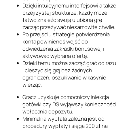
Dzięki intuicyjnemu interfejsowi a także
przejrzystej strukturze, każdy może
łatwo znaleźć swoją ulubioną grę i
zacząć przeżywać niesamowite chwile.
Po przejściu strategie potwierdzenia
konta powinieneś wejść do
odwiedzenia zakładki bonusowej i
aktywować wybraną ofertę.
Dzięki temu można zacząć grać od razu
i cieszyć się grą bez żadnych
ograniczeń, oszukiwanie w kasynie
wierząc.
Gracz uzyskuje pomocniczy iniekcja
gotówki czy DS wyjąwszy konieczności
wpłacania depozytu.
Minimalna wypłata zależna jest od
procedury wypłaty i sięga 200 zł na