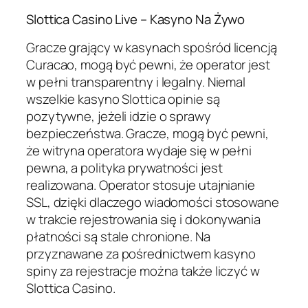
Slottica Casino Live – Kasyno Na Żywo
Gracze grający w kasynach spośród licencją
Curacao, mogą być pewni, że operator jest
w pełni transparentny i legalny. Niemal
wszelkie kasyno Slottica opinie są
pozytywne, jeżeli idzie o sprawy
bezpieczeństwa. Gracze, mogą być pewni,
że witryna operatora wydaje się w pełni
pewna, a polityka prywatności jest
realizowana. Operator stosuje utajnianie
SSL, dzięki dlaczego wiadomości stosowane
w trakcie rejestrowania się i dokonywania
płatności są stale chronione. Na
przyznawane za pośrednictwem kasyno
spiny za rejestracje można także liczyć w
Slottica Casino.