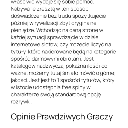
właściwie wydaje się sobie pomóc.
Nabywane zresztą w ten sposób
doświadczenie bez trudu spożytkujecie
później w rywalizacji zbyt oryginalne
pieniądze. Wchodząc na daną stronę w
każdej sytuacji sprawdzajcie w dziale
internetowe slotów, czy możecie liczyć na
tytuły, które nakierowane będą na kategorie
spośród darmowymi obrotami. Jest
katalogów nadzwyczaj pokaźna ilość i co
ważne, możemy tutaj śmiało mówić o górnej
jakości. Jest jest to 1 spośród tytułów, który
w istocie udostępnia free spiny w
charakterze swoją standardową opcję
rozrywki.
Opinie Prawdziwych Graczy